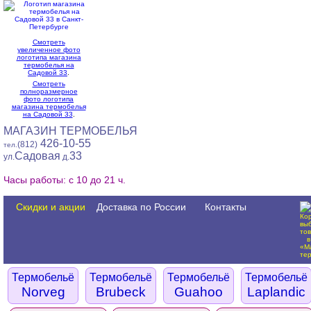
Смотреть
увеличенное фото
логотипа магазина
термобелья на
Садовой 33
.
Смотреть
полноразмерное
фото логотипа
магазина термобелья
на Садовой 33
.
МАГАЗИН ТЕРМОБЕЛЬЯ
426-10-55
(812)
тел.
Садовая
33
ул.
д.
Часы работы: с 10 до 21 ч.
Скидки и акции
Доставка по России
Контакты
Термобельё
Термобельё
Термобельё
Термобельё
Norveg
Brubeck
Guahoo
Laplandic