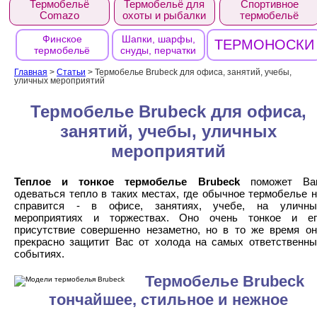
Термобельё
Термобельё для
Спортивное
Comazo
охоты и рыбалки
термобельё
Финское
Шапки, шарфы,
ТЕРМОНОСКИ
термобельё
снуды, перчатки
Главная
>
Статьи
>
Термобелье Brubeck для офиса, занятий, учебы,
уличных мероприятий
Термобелье Brubeck для офиса,
занятий, учебы, уличных
мероприятий
Теплое и тонкое термобелье Brubeck
поможет Ва
одеваться тепло в таких местах, где обычное термобелье 
справится - в офисе, занятиях, учебе, на уличны
мероприятиях и торжествах. Оно очень тонкое и ег
присутствие совершенно незаметно, но в то же время он
прекрасно защитит Вас от холода на самых ответственны
событиях.
Термобелье Brubeck
тончайшее, стильное и нежное