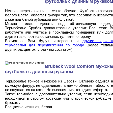
футболка с длинным рукаво
Нежная шерстяная ткань, мягко облегает. Футболка красиво
белого цвета облегает фигуру так, что абсолютно незамет
даже под белой рубашкой или блузкой.
Можно смело одевать под обтягивающую одежду
Термобелье Брубек дополнительно утеплит Вас, если В
работаете или учитесь в прохладном помещении или долг
ждете транспорт на остановке, гуляете по городу.
Возможно, Вам будут интересны и
другие вариант
термобелья для передвижений по городу
(более теплые
других расцветок, с разным составом)
Brubeck Wool Comfort мужска
футболка с длинным рукавом
Термобелье тонкое и нежное из шерсти. Отлично садится 
мужскую фигуру, не сдавливает, а нежно облегает, абсолют
не ощущается на коже. Не вызовет никакого дискомфорта.
Такое термобелье дополнительно утеплит, если необходим
находиться в строгом костюме или классической рубашке 
брюках .
Расцветка изящная, белая.