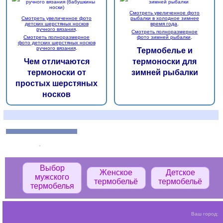
Смотреть увеличенное фото
Смотреть увеличенное фото
рыбалки в холодное зимнее
детских шерстяных носков
время года
.
ручного вязания
.
Смотреть полноразмерное
Смотреть полноразмерное
фото зимней рыбалки
.
фото детских шерстяных носков
ручного вязания
.
Термобелье и
Чем отличаются
термоноски для
термоноски от
зимней рыбалки
простых шерстяных
носков
Выбор
Женское
Детское
мужского
термобельё
термобельё
термобелья
Ваш город: