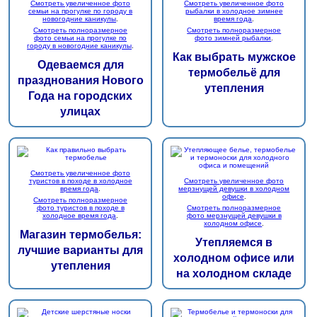
Смотреть увеличенное фото
Смотреть увеличенное фото
семьи на прогулке по городу в
рыбалки в холодное зимнее
новогодние каникулы
.
время года
.
Смотреть полноразмерное
Смотреть полноразмерное
фото семьи на прогулке по
фото зимней рыбалки
.
городу в новогодние каникулы
.
Как выбрать мужское
Одеваемся для
термобельё для
празднования Нового
утепления
Года на городских
улицах
Смотреть увеличенное фото
туристов в походе в холодное
Смотреть увеличенное фото
время года
.
мерзнущей девушки в холодном
офисе
.
Смотреть полноразмерное
фото туристов в походе в
Смотреть полноразмерное
холодное время года
.
фото мерзнущей девушки в
холодном офисе
.
Магазин термобелья:
Утепляемся в
лучшие варианты для
холодном офисе или
утепления
на холодном складе