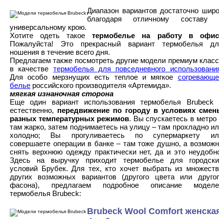
Диапазон вариантов достаточно широ
благодаря отличному составу 
универсальному крою.
Хотите одеть такое
термобелье на работу в офис
Пожалуйста! Это прекрасный вариант термобелья дл
ношения в течение всего дня.
Предлагаем также посмотреть другие модели премиум клас
в качестве
термобелья для повседневного использовани
Для особо мерзнущих есть теплое и мягкое
согревающе
белье
российского производителя «Артемида».
мягкая изнаночная сторона
Еще один вариант использования термобелья Brubeck 
естественно,
передвижение по городу в условиях смен
разных температурных режимов
. Вы спускаетесь в метро
там жарко, затем поднимаетесь на улицу – там прохладно и
холодно; Вы прогуливаетесь по супермаркету ил
совершаете операции в банке – там тоже душно, а возмож
снять верхнюю одежду практически нет, да и это неудобн
Здесь на выручку приходит термобелье для городски
условий Брубек. Для тех, кто хочет выбрать из множеств
других возможных вариантов (другого цвета или другог
фасона), предлагаем подробное описание моделе
термобелья Brubeck:
Brubeck Wool Comfort женска