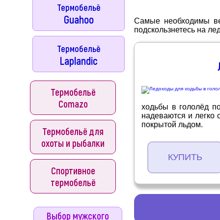
Термобельё
Guahoo
Самые необходимы вещ
подскользнетесь на лед
Термобельё
Laplandic
Термобельё
Comazo
ходьбы в гололёд по
надеваются и легко
покрытой льдом.
Термобельё для
охоты и рыбалки
КУПИТЬ
Спортивное
термобельё
Выбор мужского