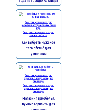
Года на городских улицах
Смотреть увеличенное фото
рыбалки в холодное зимнее время
года
.
Смотреть полноразмерное фото
зимней рыбалки
.
Как выбрать мужское
термобельё для
утепления
Смотреть увеличенное фото
туристов в походе в холодное
время года
.
Смотреть полноразмерное фото
туристов в походе в холодное
время года
.
Магазин термобелья:
лучшие варианты для
утепления