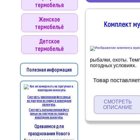
термобелья
Женское
Комплект му
термобельё
Детское
термобельё
рыбалки, охоты. Тем
погодных условиях.
Полезная информация
Товар поставляет
Смотреть увеличенное фото семьи
на прогулке по городу в новогодние
СМОТРЕТЬ
каникулы
.
ОПИСАНИЕ
Смотреть полноразмерное фото
семьи на прогулке по городу в
новогодние каникулы
.
Одеваемся для
празднования Нового