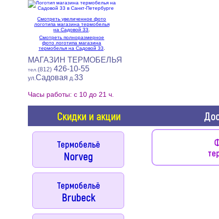
Смотреть увеличенное фото
логотипа магазина термобелья
на Садовой 33
.
Смотреть полноразмерное
фото логотипа магазина
термобелья на Садовой 33
.
МАГАЗИН ТЕРМОБЕЛЬЯ
426-10-55
(812)
тел.
Садовая
33
ул.
д.
Часы работы: с 10 до 21 ч.
Скидки и акции
Дос
Ф
Термобельё
те
Norveg
Термобельё
Brubeck