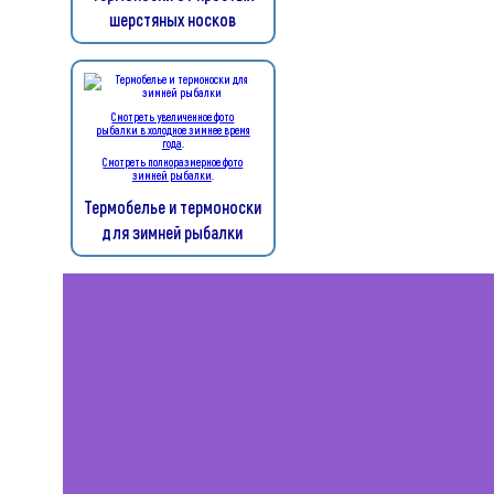
шерстяных носков
Смотреть увеличенное фото
рыбалки в холодное зимнее время
года
.
Смотреть полноразмерное фото
зимней рыбалки
.
Термобелье и термоноски
для зимней рыбалки