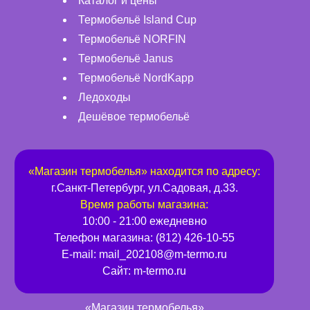
Каталог и цены
Термобельё Island Cup
Термобельё NORFIN
Термобельё Janus
Термобельё NordKapp
Ледоходы
Дешёвое термобельё
«
Магазин термобелья
» находится по адресу:
г.
Санкт-Петербург
,
ул.Садовая, д.33
.
Время работы магазина:
10:00 - 21:00 ежедневно
Телефон магазина:
(812) 426-10-55
E-mail:
mail_202108@m-termo.ru
Сайт:
m-termo.ru
«Магазин термобелья»