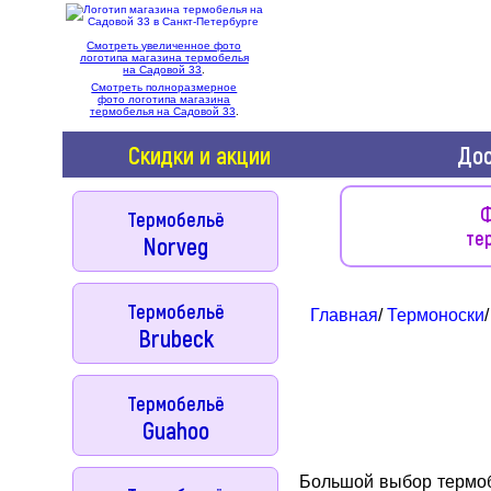
Смотреть увеличенное фото
логотипа магазина термобелья
на Садовой 33
.
Смотреть полноразмерное
фото логотипа магазина
термобелья на Садовой 33
.
Скидки и акции
Дос
Ф
Термобельё
те
Norveg
Термобельё
Главная
/
Термоноски
/
Brubeck
Термобельё
Guahoo
Большой выбор термобе