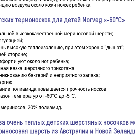
яцию воздуха около кожи ножек ребенка.
ских термоносков для детей Norveg «-60°C»
альной высококачественной мериносовой шерсти;
егуляцией;
нь высокую теплоизоляцию, при этом хорошо "дышат";
ней стороне;
форт и уют около ног ребенка;
ная вязка шерстяного трикотажа;
никнованию бактерий и неприятного запаха;
ергию;
вание полиамида повышается прочность носков;
зон температур от -60°C до -5°C.
 мериносов, 20% полиамид.
ва очень теплых детских шерстяных носочков м
риносовая шерсть из Австралии и Новой Зеланд