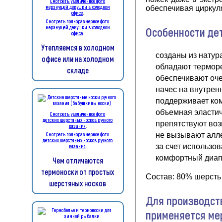
Смотреть увеличенное фото
обеспечивая циркул
мерзнущей девушки в холодном
офисе
.
Смотреть полноразмерное фото
мерзнущей девушки в холодном
Особенности дет
офисе
.
Утепляемся в холодном
созданы из натур
офисе или на холодном
обладают термор
складе
обеспечивают оче
начес на внутрен
поддерживает ком
объемная эластич
Смотреть увеличенное фото
детских шерстяных носков ручного
препятствуют воз
вязания
.
не вызывают алл
Смотреть полноразмерное фото
детских шерстяных носков ручного
за счет использо
вязания
.
комфортный диапа
Чем отличаются
термоноски от простых
Состав: 80% шерсть
шерстяных носков
Для производст
применяется ме