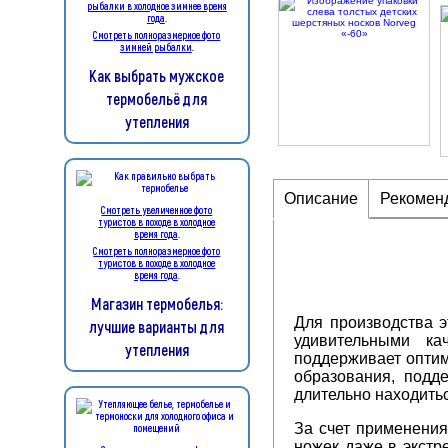
рыбалки в холодное зимнее время
года
.
Смотреть полноразмерное фото
зимней рыбалки
.
Как выбрать мужское
термобельё для
утепления
Описание
Рекоменд
Смотреть увеличенное фото
туристов в походе в холодное
время года
.
Смотреть полноразмерное фото
туристов в походе в холодное
время года
.
Магазин термобелья:
Для производства э
лучшие варианты для
удивительными ка
утепления
поддерживает оптим
образования, подд
длительно находить
За счет применения
ножек даже в экстр