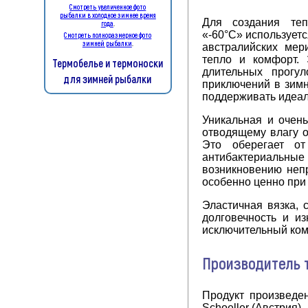
Смотреть увеличенное фото
рыбалки в холодное зимнее время
Для создания теп
года
.
«-60°C» использует
Смотреть полноразмерное фото
зимней рыбалки
.
австралийских мер
тепло и комфорт. 
Термобелье и термоноски
длительных прогул
для зимней рыбалки
приключений в зимн
поддерживать идеал
Уникальная и очень
отводящему влагу о
Это оберегает о
антибактериальны
возникновению непр
особенно ценно при 
Эластичная вязка, 
долговечность и из
исключительный ком
Производитель 
Продукт произведе
Schoeller (Австрия).