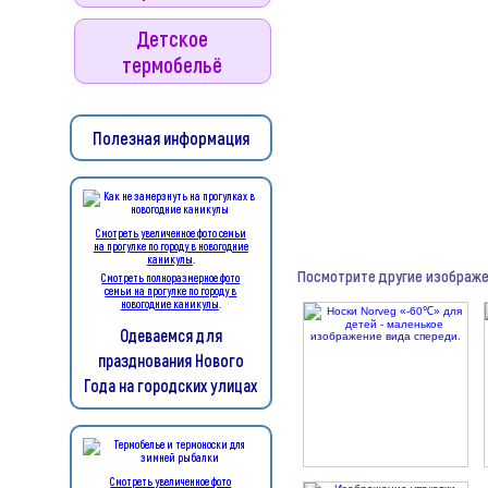
Детское
термобельё
Полезная информация
Смотреть увеличенное фото семьи
на прогулке по городу в новогодние
каникулы
.
Посмотрите другие изображе
Смотреть полноразмерное фото
семьи на прогулке по городу в
новогодние каникулы
.
Одеваемся для
празднования Нового
Года на городских улицах
Смотреть увеличенное фото