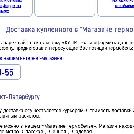
ноуборде, на
мотобайке
ньках
Доставка купленного в "Магазине термо
ь чарез сайт, нажав кнопку «КУПИТЬ», и оформить дальше
елефону, продиктовав интересующие Вас позиции термобелья
 в нашем интернет-магазине:
0-55
нкт-Петербургу
у доставка осуществляется курьером. Стоимость доставки 3
личным расчетом.
же можно в нашем «Магазине термобелья». Магазин находи
ло метро "Спасская", "Сенная", "Садовая".