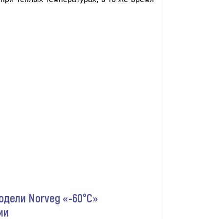
одели Norveg «-60°C»
ии