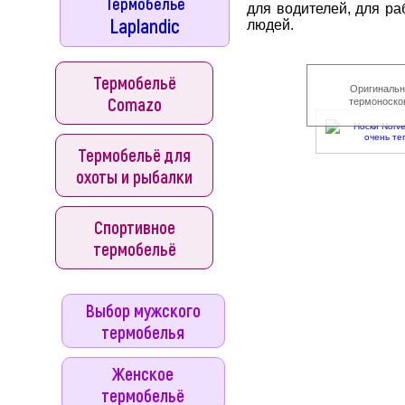
Термобельё
для водителей, для ра
Laplandic
людей.
Термобельё
Оригинальн
Comazo
термоноско
Термобельё для
охоты и рыбалки
Спортивное
термобельё
Выбор мужского
термобелья
Женское
термобельё