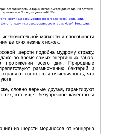
о тонкорунных овец мериносов в горах Новой Зеландии.
.
фото тонкорунных овец мериносов в горах Новой Зеландии.
.
й исключительной мягкости и способности
ия детских нежных ножек.
носовой шерсти подобна мудрому стражу,
 даже во время самых энергичных забав.
а протяжении всего дня. Природные
препятствуют размножению бактерий и
охраняют свежесть и гигиеничность, что
 уюте.
ске, словно верные друзья, гарантируют
я тех, кто ищет безупречное качество и
ния) из шерсти мериносов от концерна