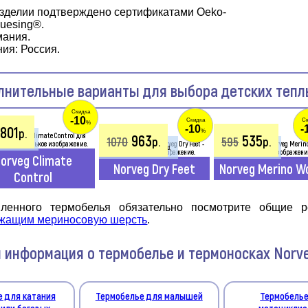
изделии подтверждено сертификатами Oeko-
luesing®.
мания.
ия: Россия.
лнительные варианты для выбора детских тепл
Скидка
-10
Скидка
Ск
%
-10
-
801
р.
%
963
535
1070
р.
595
р.
гулок и игр
Усиленный влагоотвод
Тонкие шерстяные
orveg Climate
Norveg Dry Feet
Norveg Merino W
Control
пленного термобелья обязательно посмотрите общие
ржащим мериносовую шерсть
.
 информация о термобелье и термоносках Norv
е для катания
Термобелье для малышей
Термобелье
 или беговых
мотоциклис