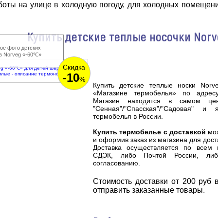
боты на улице в холодную погоду, для холодных помещени
Купить детские теплые носочки Norv
ое фото детских
в Norveg «-60℃»
Скидка
-10
%
Купить детские теплые носки Nor
«Магазине термобелья» по адресу:
Магазин находится в самом цен
"Сенная"/"Спасская"/"Садовая" и
термобелья
в России.
Купить термобелье с доставкой
мож
и оформив заказ из магазина для дост
Доставка осуществляется по всем 
СДЭК, либо Почтой России, либ
согласованию.
Cтоимость доставки от 200 руб в
отправить заказанные товары.