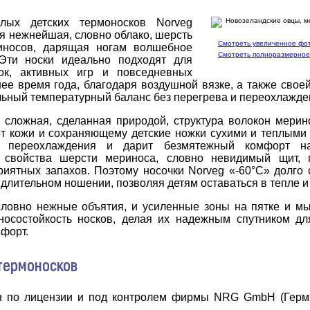
лых детских термоносков Norveg
ся нежнейшая, словно облако, шерсть
Смотреть увеличенное фот
иносов, дарящая ногам волшебное
Смотреть полноразмерное 
Эти носки идеально подходят для
ок, активных игр и повседневных
ее время года, благодаря воздушной вязке, а также свое
ьный температурный баланс без перегрева и переохлажден
 сложная, сделанная природой, структура волокон мери
т кожи и сохраняющему детские ножки сухими и теплыми
т переохлаждения и дарит безмятежный комфорт н
е свойства шерсти мериноса, словно невидимый щит, 
иятных запахов. Поэтому носочки Norveg «-60°C» долго с
длительном ношении, позволяя детям оставаться в тепле и
словно нежные объятия, и усиленные зоны на пятке и мы
носостойкость носков, делая их надежным спутником дл
форт.
термоносков
н по лицензии и под контролем фирмы NRG GmbH (Герма