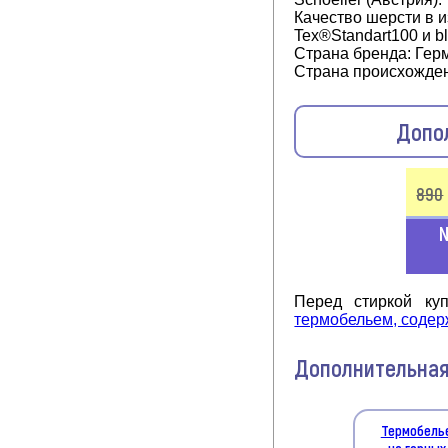
Качество шерсти в 
Tex®Standart100 и b
Страна бренда: Гер
Страна происхожден
Допо
890
Для про
N
Перед стиркой ку
термобельем, соде
Дополнительная
Термобель
на горных