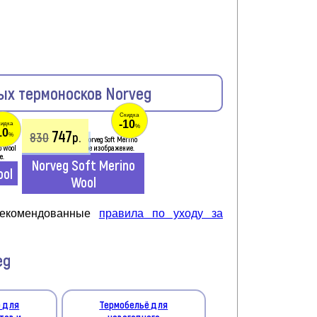
ых термоносков Norveg
Скидка
-10
идка
%
10
747
830
р.
%
Средней толщины
Norveg Soft Merino
ool
Wool
 рекомендованные
правила по уходу за
eg
 для
Термобельё для
тов и
новогоднего