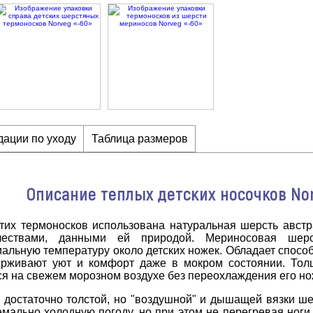
ации по уходу
Таблица размеров
Описание теплых детских носочков Nor
тих термоносков использована натуральная шерсть авст
чествами, данными ей природой. Мериносовая шерст
альную температуру около детских ножек. Обладает способн
ерживают уют и комфорт даже в мокром состоянии. Тол
ся на свежем морозном воздухе без переохлаждения его но
 достаточно толстой, но "воздушной" и дышащей вязки ше
емально холодную погоду, но при этом не перегревая ноги