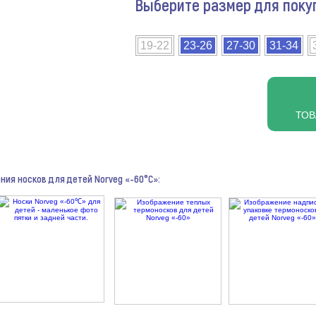
Выберите размер для поку
19-22
23-26
27-30
31-34
ТОВ
ния носков для детей Norveg «-60°С»: