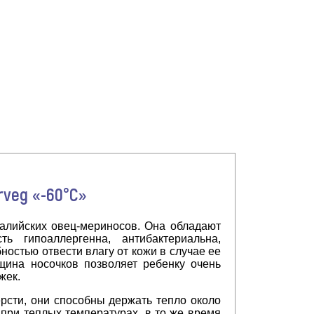
veg «-60°C»
ралийских овец-мериносов. Она обладают
ь гипоаллергенна, антибактериальна,
остью отвести влагу от кожи в случае ее
щина носочков позволяет ребенку очень
жек.
рсти, они способны держать тепло около
 при теплых температурах, в то же время