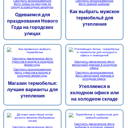
Смотреть полноразмерное
Смотреть полноразмерное
фото семьи на прогулке по
фото зимней рыбалки
.
городу в новогодние каникулы
.
Как выбрать мужское
Одеваемся для
термобельё для
празднования Нового
утепления
Года на городских
улицах
Смотреть увеличенное фото
туристов в походе в холодное
Смотреть увеличенное фото
время года
.
мерзнущей девушки в холодном
офисе
.
Смотреть полноразмерное
фото туристов в походе в
Смотреть полноразмерное
холодное время года
.
фото мерзнущей девушки в
холодном офисе
.
Магазин термобелья:
Утепляемся в
лучшие варианты для
холодном офисе или
утепления
на холодном складе
Смотреть увеличенное фото
Смотреть увеличенное фото
рыбалки в холодное зимнее