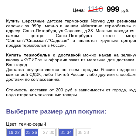
1110
999
Цена:
руб.
Купить шерстяные детские термоноски Norveg для резиновы
сапожек за 999р. можно в нашем «Магазине термобелья» п
адресу: Санкт-Петербург, ул.Садовая, д.33. Магазин находится
самом центре Санкт-Петербурга около метр
"Сенная"/"Спасская"/"Садовая" и является
крупным центро
продаж термобелья
в России.
Купить термобелье с доставкой
можно нажав на зелену
кнопку «КУПИТЬ» и оформив заказ из магазина для доставки 
Ваш город.
Доставка осуществляется по всем городам России недорого
компанией СДЭК, либо Почтой России, либо другими способам
доставки по согласованию.
Cтоимость доставки от 200 руб в зависимости от города, ку
надо отправить заказанные товары.
Выберите размер для покупки:
Цвет: темно-серый
19-22
23-26
27-30
31-34
35-38