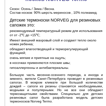
Сезон: Осень / Зима / Весна.
Состав носков: 90% шерсть мериносов , 10% полиамид.
Детские термоноски NORVEG для резиновых
сапожек это:
рекомендуемый температурный режим для использования
от от -2℃ до +15℃;
Имеют внешний махровый слой и создают тепло около
ножек ребенка;
обладают влагоотводящей и терморегулирующей
функцией;
очень мягкие и приятные на ощупь;
в носочках применяются плоские швы;
гипоаллергенны и антибактериальны.
Большую часть весенне-осеннего периода, а иногда и
зимнего, жители Санкт-Петербурга проводят в резиновых
сапогах. В мокром климате при большой количестве
дождей – сапоги из резины становятся необходимыми,
модными и популярными. Но не все они обладают
термозащитными свойствами. Специально для детских
резиновых сапог была разработана модель детских
термоносков Norveg Termo.