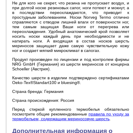
Не для кого не секрет, что резина не пропускает воздух, и
при долгой носке резиновых сапог, ноги потеют и мокнут, а
в последствии переохлаждаются, что приводит к
простудным заболеваниям. Носки Norveg Termo отлично
справляются с отводом лишней влаги от поверхности ног,
тем самым защищая Ваши ноги от перегрева или
переохлаждения. Удобный анатомический крой позволяет
носить носки каждый день при необходимости и не
натирать ноги. А входящая в состав носков шерсть
мериносов защищает даже самую чувствительную кожу
ног и создает мягкий микроклимат в сапогах.
Продукт произведен по лицензии и под контролем фирмы
NRG GmbH (Германия) из шерсти мериносов от концерна
Schoeller (Австрия).
Качество шерсти в изделии подтверждено сертификатами
Oeko-Tex®Standart100 и bluesing®.
Страна бренда: Германия
Страна происхождения: Россия
Перед стиркой купленного термобелья обязательно
посмотрите общие рекомендованные
правила по уходу за
термобельем, содержащим мериносовую шерсть
.
Дополнительная информация о