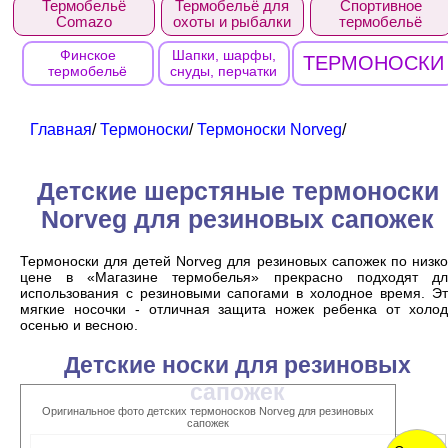
Термобельё
Термобельё для
Спортивное
Comazo
охоты и рыбалки
термобельё
Финское
Шапки, шарфы,
ТЕРМОНОСКИ
термобельё
снуды, перчатки
Главная
/
Термоноски
/
Термоноски Norveg
/
Детские шерстяные термоноски
Norveg для резиновых сапожек
Термоноски для детей Norveg для резиновых сапожек по низк
цене в «Магазине термобелья» прекрасно подходят дл
использования с резиновыми сапогами в холодное время. Э
мягкие носочки - отличная защита ножек ребенка от холо
осенью и весною.
Детские носки для резиновых
сапожек
Оригинальное фото детских термоносков Norveg для резиновых
сапожек