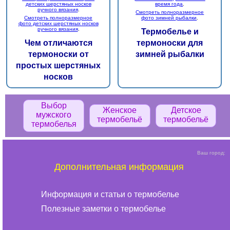
детских шерстяных носков
время года
.
ручного вязания
.
Смотреть полноразмерное
Смотреть полноразмерное
фото зимней рыбалки
.
фото детских шерстяных носков
ручного вязания
.
Термобелье и
Чем отличаются
термоноски для
термоноски от
зимней рыбалки
простых шерстяных
носков
Выбор
Женское
Детское
мужского
термобельё
термобельё
термобелья
Ваш город:
Дополнительная информация
Информация и статьи о термобелье
Полезные заметки о термобелье