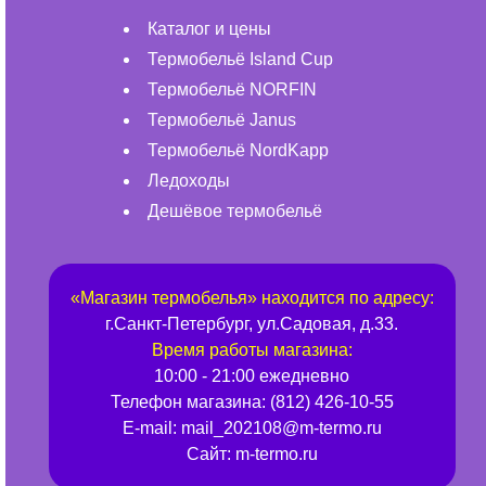
Каталог и цены
Термобельё Island Cup
Термобельё NORFIN
Термобельё Janus
Термобельё NordKapp
Ледоходы
Дешёвое термобельё
«
Магазин термобелья
» находится по адресу:
г.
Санкт-Петербург
,
ул.Садовая, д.33
.
Время работы магазина:
10:00 - 21:00 ежедневно
Телефон магазина:
(812) 426-10-55
E-mail:
mail_202108@m-termo.ru
Сайт:
m-termo.ru