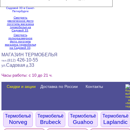
Смотреть
увеличенное фото
логотипа магазина
термобелья на
Садовой 33
.
Смотреть
полноразмерное
фото логотипа
магазина термобелья
на Садовой 33
.
МАГАЗИН ТЕРМОБЕЛЬЯ
426-10-55
(812)
тел.
Садовая
33
ул.
д.
Часы работы: с 10 до 21 ч.
Скидки и акции
Доставка по России
Контакты
Термобельё
Термобельё
Термобельё
Термобельё
Norveg
Brubeck
Guahoo
Laplandic