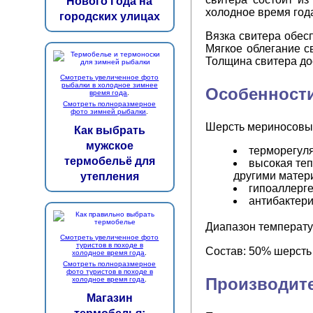
Нового Года на
холодное время год
городских улицах
Вязка свитера обес
Мягкое облегание с
Толщина свитера до
Смотреть увеличенное фото
рыбалки в холодное зимнее
Особенности
время года
.
Смотреть полноразмерное
фото зимней рыбалки
.
Шерсть мериносовых
Как выбрать
мужское
терморегуля
термобельё для
высокая теп
другими матер
утепления
гипоаллерге
антибактери
Диапазон температу
Смотреть увеличенное фото
туристов в походе в
Состав: 50% шерсть
холодное время года
.
Смотреть полноразмерное
фото туристов в походе в
Производите
холодное время года
.
Магазин