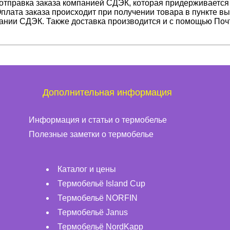
 отправка заказа компанией СДЭК, которая придерживается
Оплата заказа происходит при получении товара в пункте в
ании СДЭК. Также доставка производится и с помощью Поч
Дополнительная информация
Информация и статьи о термобелье
Полезные заметки о термобелье
Каталог и цены
Термобельё Island Cup
Термобельё NORFIN
Термобельё Janus
Термобельё NordKapp