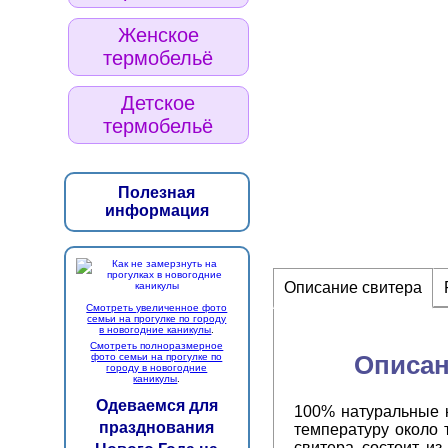
Женское
термобельё
Детское
термобельё
Полезная
информация
Описание свитера
Смотреть увеличенное фото
семьи на прогулке по городу
в новогодние каникулы
.
Смотреть полноразмерное
Описан
фото семьи на прогулке по
городу в новогодние
каникулы
.
Одеваемся для
100% натуральные 
празднования
температуру около 
свитера состоит из