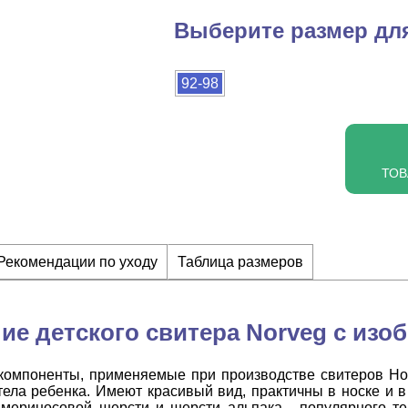
Выберите размер для
92-98
ТОВ
Рекомендации по уходу
Таблица размеров
ие детского свитера Norveg с изо
компоненты, применяемые при производстве свитеров Н
тела ребенка. Имеют красивый вид, практичны в носке и в
 мериносовой шерсти и шерсти альпака - популярного т