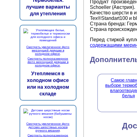
термобелья:
Продукт произведе
лучшие варианты
Schoeller (Австрия).
Качество шерсти в 
для утепления
Tex®Standart100 и b
Страна бренда: Гер
Страна происхожден
Перед стиркой куп
содержащими мерин
Смотреть увеличенное фото
мерзнущей девушки в
холодном офисе
.
Дополнитель
Смотреть полноразмерное
фото мерзнущей девушки в
холодном офисе
.
Утепляемся в
Самое главн
холодном офисе
выборе термоб
или на холодном
влагоотводя
складе
белья
Дос
Смотреть увеличенное фото
детских шерстяных носков
ручного вязания
.
Смотреть полноразмерное