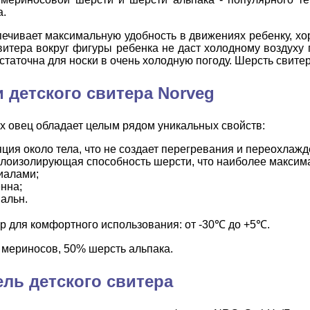
а.
печивает максимальную удобность в движениях ребенку, х
витера вокруг фигуры ребенка не даст холодному воздуху п
статочна для носки в очень холодную погоду. Шерсть свите
 детского свитера Norveg
 овец обладает целым рядом уникальных свойств:
ция около тела, что не создает перегревания и переохлажд
лоизолирующая способность шерсти, что наиболее максима
иалами;
нна;
альн.
р для комфортного использования: от -30℃ до +5℃.
 мериносов, 50% шерсть альпака.
ль детского свитера