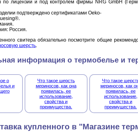
н по лицензии и под контролем фирмы NRG GmbH (Герма
изделии подтверждено сертификатами Oeko-
luesing®.
мания.
ия: Россия.
ленного свитера обязательно посмотрите общие рекомен
осовую шерсть
.
ная информация о термобелье и те
ое о
Что такое шерсть
Что такое шерст
елья и
мериносов, как она
мериносов, как о
щего
появилась, ее
появилась, ее
использование,
использование,
свойства и
свойства и
преимущества.
преимущества.
тавка купленного в "Магазине тер