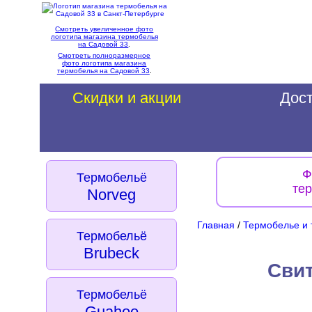
Смотреть увеличенное фото
логотипа магазина термобелья
на Садовой 33
.
Смотреть полноразмерное
фото логотипа магазина
термобелья на Садовой 33
.
Скидки и акции
Дост
Ф
Термобельё
те
Norveg
Главная
/
Термобелье и 
Термобельё
Brubeck
Свит
Термобельё
Guahoo