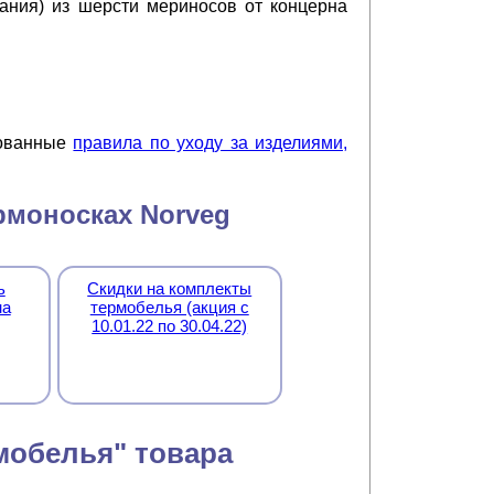
ния) из шерсти мериносов от концерна
дованные
правила по уходу за изделиями,
рмоносках Norveg
ь
Скидки на комплекты
на
термобелья (акция с
10.01.22 по 30.04.22)
мобелья" товара