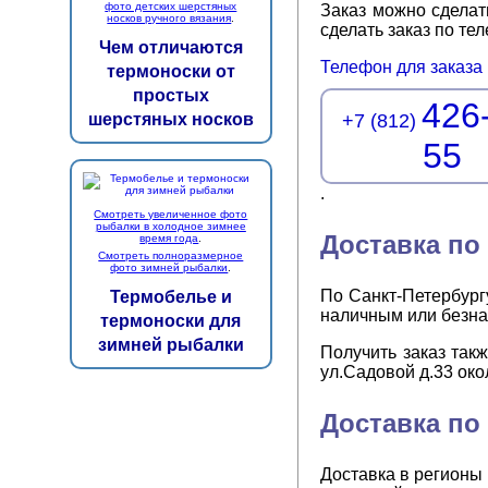
фото детских шерстяных
Заказ можно сделат
носков ручного вязания
.
сделать заказ по т
Чем отличаются
Телефон для заказа
термоноски от
простых
426
+7 (812)
шерстяных носков
55
.
Смотреть увеличенное фото
рыбалки в холодное зимнее
Доставка по
время года
.
Смотреть полноразмерное
фото зимней рыбалки
.
По Санкт-Петербург
Термобелье и
наличным или безна
термоноски для
зимней рыбалки
Получить заказ так
ул.Садовой д.33 око
Доставка по
Доставка в регионы