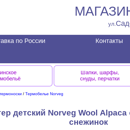
МАГАЗИ
Сад
ул.
авка по России
Контакты
инское
Шапки, шарфы,
рмобельё
снуды, перчатки
термоноски
/
Термобелье Norveg
ер детский Norveg Wool Alpaca
снежинок