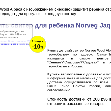
 Wool Alpaca с изображением снежинок защитит ребенка от 
одходит для прогулок в холодную погоду.
ить свитер для ребенка Norveg Jaq
зображение детского
Jaquard Wool Alpaca с
нием снежинок
Скидка
-10
%
Купить детский свитер Norveg Wool Al
термобелья» по адресу: Санкт-Пе
находится в самом центре 
"Сенная"/"Спасская"/"Садовая" и
термобелья
в России.
Купить термобелье с доставкой
мож
и оформив заказ из магазина для дост
Доставка осуществляется по всем 
СДЭК, либо Почтой России, либ
согласованию.
Cтоимость доставки от 200 руб в
отправить заказанные товары.