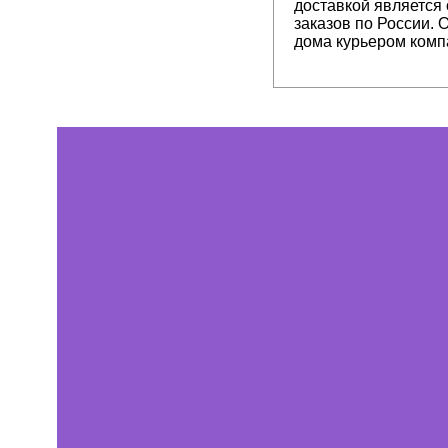
доставкой является
заказов по России. 
дома курьером комп