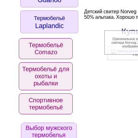
Детский свитер Norveg
50% альпака. Хорошо п
Термобельё
Laplandic
Куп
Оригинальное и
свитера Norveg 
Термобельё
изображе
Comazo
Термобельё для
охоты и
рыбалки
Спортивное
термобельё
Выбор мужского
термобелья