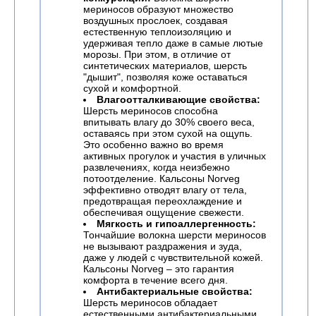
мериносов образуют множество
воздушных прослоек, создавая
естественную теплоизоляцию и
удерживая тепло даже в самые лютые
морозы. При этом, в отличие от
синтетических материалов, шерсть
"дышит", позволяя коже оставаться
сухой и комфортной.
Влагоотталкивающие свойства:
Шерсть мериносов способна
впитывать влагу до 30% своего веса,
оставаясь при этом сухой на ощупь.
Это особенно важно во время
активных прогулок и участия в уличных
развлечениях, когда неизбежно
потоотделение. Кальсоны Norveg
эффективно отводят влагу от тела,
предотвращая переохлаждение и
обеспечивая ощущение свежести.
Мягкость и гипоаллергенность:
Тончайшие волокна шерсти мериносов
не вызывают раздражения и зуда,
даже у людей с чувствительной кожей.
Кальсоны Norveg – это гарантия
комфорта в течение всего дня.
Антибактериальные свойства:
Шерсть мериносов обладает
естественными антибактериальными