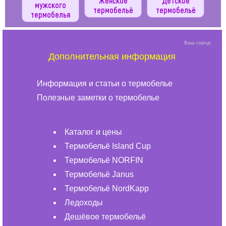
Женское
Детское
мужского
термобельё
термобельё
термобелья
Ваш город:
Дополнительная информация
Информация и статьи о термобелье
Полезные заметки о термобелье
Каталог и цены
Термобельё Island Cup
Термобельё NORFIN
Термобельё Janus
Термобельё NordKapp
Ледоходы
Дешёвое термобельё