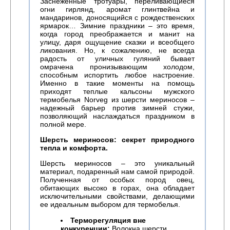
Заснеженные тротуары, переливающиеся
огни гирлянд, аромат глинтвейна и
мандаринов, доносящийся с рождественских
ярмарок… Зимние праздники – это время,
когда город преображается и манит на
улицу, даря ощущение сказки и всеобщего
ликования. Но, к сожалению, не всегда
радость от уличных гуляний бывает
омрачена пронизывающим холодом,
способным испортить любое настроение.
Именно в такие моменты на помощь
приходят теплые кальсоны мужского
термобелья Norveg из шерсти мериносов –
надежный барьер против зимней стужи,
позволяющий наслаждаться праздником в
полной мере.
Шерсть мериносов: секрет природного
тепла и комфорта.
Шерсть мериносов – это уникальный
материал, подаренный нам самой природой.
Полученная от особых пород овец,
обитающих высоко в горах, она обладает
исключительными свойствами, делающими
ее идеальным выбором для термобелья.
Терморегуляция вне
конкуренции:
Волокна шерсти