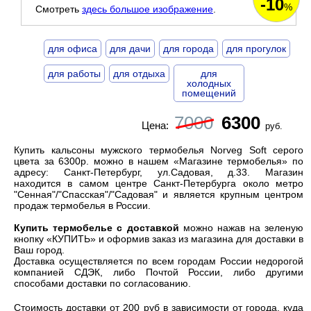
-10
%
Смотреть
здесь большое изображение
.
для офиса
для дачи
для города
для прогулок
для работы
для отдыха
для
холодных
помещений
7000
6300
Цена:
руб.
Купить кальсоны мужского термобелья Norveg Soft серого
цвета за 6300р. можно в нашем «Магазине термобелья» по
адресу: Санкт-Петербург, ул.Садовая, д.33. Магазин
находится в самом центре Санкт-Петербурга около метро
"Сенная"/"Спасская"/"Садовая" и является
крупным центром
продаж термобелья
в России.
Купить термобелье с доставкой
можно нажав на зеленую
кнопку «КУПИТЬ» и оформив заказ из магазина для доставки в
Ваш город.
Доставка осуществляется по всем городам России недорогой
компанией СДЭК, либо Почтой России, либо другими
способами доставки по согласованию.
Cтоимость доставки от 200 руб в зависимости от города, куда