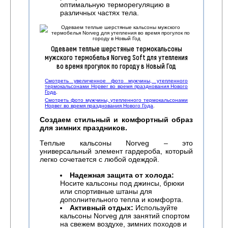
оптимальную терморегуляцию в
различных частях тела.
Одеваем теплые шерстяные термокальсоны
мужского термобелья Norveg Soft для утепления
во время прогулок по городу в Новый Год
Смотреть увеличенное фото мужчины, утепленного
термокальсонами Норвег во время празднования Нового
Года
.
Смотреть фото мужчины, утепленного термокальсонами
Норвег во время празднования Нового Года
.
Создаем стильный и комфортный образ
для зимних праздников.
Теплые кальсоны Norveg – это
универсальный элемент гардероба, который
легко сочетается с любой одеждой.
Надежная защита от холода:
Носите кальсоны под джинсы, брюки
или спортивные штаны для
дополнительного тепла и комфорта.
Активный отдых:
Используйте
кальсоны Norveg для занятий спортом
на свежем воздухе, зимних походов и