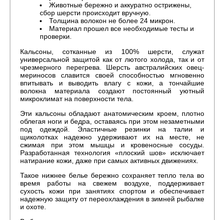
Животные бережно и аккуратно острижены,
сбор шерсти происходит вручную.
Толщина волокон не более 24 микрон.
Материал прошел все необходимые тесты и
проверки.
Кальсоны, сотканные из 100% шерсти, служат
универсальной защитой как от лютого холода, так и от
чрезмерного перегрева. Шерсть австралийских овец-
мериносов славится своей способностью мгновенно
впитывать и выводить влагу с кожи, а тончайшие
волокна материала создают постоянный уютный
микроклимат на поверхности тела.
Эти кальсоны обладают анатомическим кроем, плотно
облегая ноги и бедра, оставаясь при этом незаметными
под одеждой. Эластичные резинки на талии и
щиколотках надежно удерживают их на месте, не
сжимая при этом мышцы и кровеносные сосуды.
Разработанная технология «плоский шов» исключает
натирание кожи, даже при самых активных движениях.
Такое нижнее белье бережно сохраняет тепло тела во
время работы на свежем воздухе, поддерживает
сухость кожи при занятиях спортом и обеспечивает
надежную защиту от переохлаждения в зимней рыбалке
и охоте.