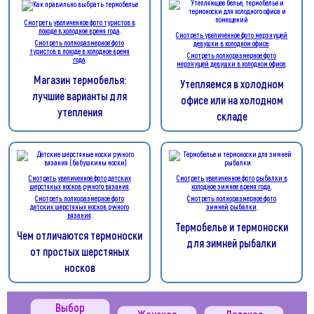
Смотреть увеличенное фото туристов в
походе в холодное время года
.
Смотреть увеличенное фото мерзнущей
Смотреть полноразмерное фото
девушки в холодном офисе
.
туристов в походе в холодное время
Смотреть полноразмерное фото
года
.
мерзнущей девушки в холодном офисе
.
Магазин термобелья:
Утепляемся в холодном
лучшие варианты для
офисе или на холодном
утепления
складе
Смотреть увеличенное фото детских
Смотреть увеличенное фото рыбалки в
шерстяных носков ручного вязания
.
холодное зимнее время года
.
Смотреть полноразмерное фото
Смотреть полноразмерное фото
детских шерстяных носков ручного
зимней рыбалки
.
вязания
.
Термобелье и термоноски
Чем отличаются термоноски
для зимней рыбалки
от простых шерстяных
носков
Выбор