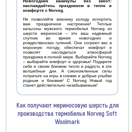
Новогодние каникулы без забот:
наслаждайтесь праздником в тепле и
комфорте с Norveg.
Не позволяйте зимнему холоду испортить
вам праздничное настроение! Теплые
кальсоны мужского термобелья Norveg из
шерсти мериносов – это ваш надежный
спутник во время новогодних и
рождественских гуляний. Они согреют вас в
морозную погоду, обеспечат комфорт и
позволят насладиться атмосферой
праздника в полной мере. Выбирайте Norveg
– выбирайте комфорт и здоровье! Подарите
себе и своим близким тепло и радость в эти
волшебные дни. А сэкономленные силы
потратьте на игры в снежки и добрые улыбки
родным и близким! С Norveg Новый год
станет действительно незабываемым!
Как получают мериносовую шерсть для
производства термобелья Norveg Soft
Woolmark