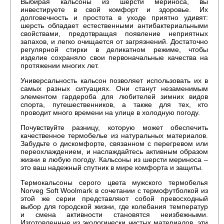
Выбирая кальсоны из шерсти мериноса, вы
инвестируете в свой комфорт и здоровье. Их
долговечность и простота в уходе приятно удивят:
шерсть обладает естественными антибактериальными
свойствами, предотвращая появление неприятных
запахов, и легко очищается от загрязнений. Достаточно
регулярной стирки в деликатном режиме, чтобы
изделие сохраняло свои первоначальные качества на
протяжении многих лет.
Универсальность кальсон позволяет использовать их в
самых разных ситуациях. Они станут незаменимым
элементом гардероба для любителей зимних видов
спорта, путешественников, а также для тех, кто
проводит много времени на улице в холодную погоду.
Почувствуйте разницу, которую может обеспечить
качественное термобелье из натуральных материалов.
Забудьте о дискомфорте, связанном с перегревом или
переохлаждением, и наслаждайтесь активным образом
жизни в любую погоду. Кальсоны из шерсти мериноса –
это ваш надежный спутник в мире комфорта и защиты.
Термокальсоны серого цвета мужского термобелья
Norveg Soft Woolmark в сочетании с термофутболкой из
этой же серии представляют собой превосходный
выбор для городской жизни, где колебания температур
и смена активности становятся неизбежными.
Изготовленные из экологически чистых материалов, эти