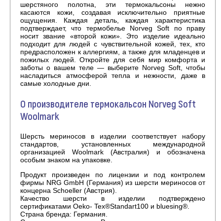
шерстяного полотна, эти термокальсоны нежно
касаются кожи, создавая исключительно приятные
ощущения. Каждая деталь, каждая характеристика
подтверждает, что термобелье Norveg Soft по праву
носит звание «второй кожи». Это изделие идеально
подходит для людей с чувствительной кожей, тех, кто
предрасположен к аллергиям, а также для младенцев и
пожилых людей. Откройте для себя мир комфорта и
заботы о вашем теле — выберите Norveg Soft, чтобы
насладиться атмосферой тепла и нежности, даже в
самые холодные дни.
О производителе термокальсон Norveg Soft
Woolmark
Шерсть мериносов в изделии соответствует набору
стандартов, установленных международной
организацией Woolmark (Австралия) и обозначена
особым знаком на упаковке.
Продукт произведен по лицензии и под контролем
фирмы NRG GmbH (Германия) из шерсти мериносов от
концерна Schoeller (Австрия).
Качество шерсти в изделии подтверждено
сертификатами Oeko- Tex®Standart100 и bluesing®.
Страна бренда: Германия.