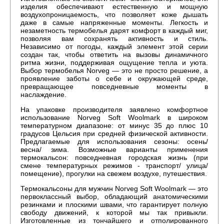
изделия обеспечивают естественную и мощную
воздухопроницаемость, что позволяет коже дышать
даже в самые напряженные моменты. Легкость и
незаметность термобелья дарят комфорт в каждый миг,
позволяя вам сохранять активность и стиль.
Независимо от погоды, каждый элемент этой серии
создан так, чтобы ответить на вызовы динамичного
ритма жизни, поддерживая ощущение тепла и уюта.
Выбор термобелья Norveg — это не просто решение, а
проявление заботы о себе и окружающей среде,
превращающее повседневные моменты в
наслаждение.
На упаковке производителя заявлено комфортное
использование Norveg Soft Woolmark в широком
температурном диапазоне: от минус 35 до плюс 10
градусов Цельсия при средней физической активности.
Предлагаемые для использования сезоны: осень/
весна/ зима. Возможные варианты применения
термокальсон: повседневная городская жизнь (при
смене температурных режимов - транспорт/ улица/
помещение), прогулки на свежем воздухе, путешествия.
Термокальсоны для мужчин Norveg Soft Woolmark — это
первоклассный выбор, обладающий анатомическими
резинками и плоскими швами, что гарантирует полную
свободу движений, к которой мы так привыкли.
Изготовленные из тончайшего и отполированного