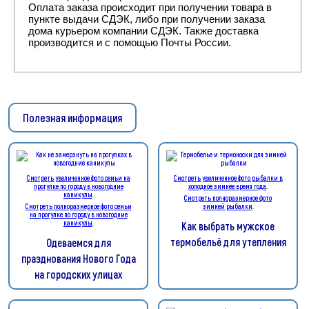
Оплата заказа происходит при получении товара в
пункте выдачи СДЭК, либо при получении заказа
дома курьером компании СДЭК. Также доставка
производится и с помощью Почты России.
Полезная информация
Смотреть увеличенное фото семьи на
Смотреть увеличенное фото рыбалки в
прогулке по городу в новогодние
холодное зимнее время года
.
каникулы
.
Смотреть полноразмерное фото
Смотреть полноразмерное фото семьи
зимней рыбалки
.
на прогулке по городу в новогодние
каникулы
.
Как выбрать мужское
термобельё для утепления
Одеваемся для
празднования Нового Года
на городских улицах