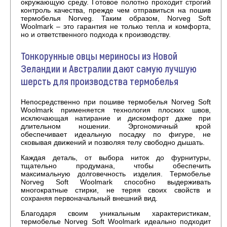
окружающую среду. Готовое полотно проходит строгий
контроль качества, прежде чем отправиться на пошив
термобелья Norveg. Таким образом, Norveg Soft
Woolmark – это гарантия не только тепла и комфорта,
но и ответственного подхода к производству.
Тонкорунные овцы мериносы из Новой
Зеландии и Австралии дают самую лучшую
шерсть для производства термобелья
Непосредственно при пошиве термобелья Norveg Soft
Woolmark применяется технология плоских швов,
исключающая натирание и дискомфорт даже при
длительном ношении. Эргономичный крой
обеспечивает идеальную посадку по фигуре, не
сковывая движений и позволяя телу свободно дышать.
Каждая деталь, от выбора ниток до фурнитуры,
тщательно продумана, чтобы обеспечить
максимальную долговечность изделия. Термобелье
Norveg Soft Woolmark способно выдерживать
многократные стирки, не теряя своих свойств и
сохраняя первоначальный внешний вид.
Благодаря своим уникальным характеристикам,
термобелье Norveg Soft Woolmark идеально подходит