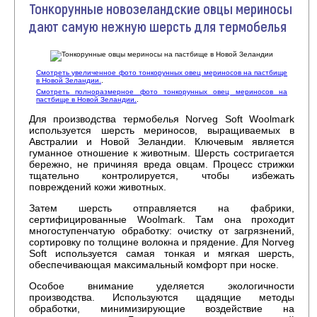
Тонкорунные новозеландские овцы мериносы
дают самую нежную шерсть для термобелья
Смотреть увеличенное фото тонкорунных овец мериносов на пастбище
в Новой Зеландии.
.
Смотреть полноразмерное фото тонкорунных овец мериносов на
пастбище в Новой Зеландии.
.
Для производства термобелья Norveg Soft Woolmark
используется шерсть мериносов, выращиваемых в
Австралии и Новой Зеландии. Ключевым является
гуманное отношение к животным. Шерсть состригается
бережно, не причиняя вреда овцам. Процесс стрижки
тщательно контролируется, чтобы избежать
повреждений кожи животных.
Затем шерсть отправляется на фабрики,
сертифицированные Woolmark. Там она проходит
многоступенчатую обработку: очистку от загрязнений,
сортировку по толщине волокна и прядение. Для Norveg
Soft используется самая тонкая и мягкая шерсть,
обеспечивающая максимальный комфорт при носке.
Особое внимание уделяется экологичности
производства. Используются щадящие методы
обработки, минимизирующие воздействие на