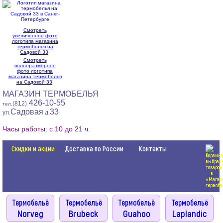
Смотреть
увеличенное фото
логотипа магазина
термобелья на
Садовой 33
.
Смотреть
полноразмерное
фото логотипа
магазина термобелья
на Садовой 33
.
МАГАЗИН ТЕРМОБЕЛЬЯ
426-10-55
(812)
тел.
Садовая
33
ул.
д.
Часы работы: с 10 до 21 ч.
Скидки и акции
Доставка по России
Контакты
Термобельё
Термобельё
Термобельё
Термобельё
Norveg
Brubeck
Guahoo
Laplandic