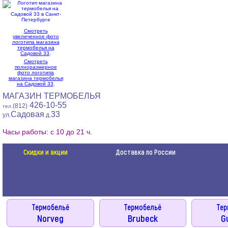
Смотреть
увеличенное фото
логотипа магазина
термобелья на
Садовой 33
.
Смотреть
полноразмерное
фото логотипа
магазина термобелья
на Садовой 33
.
МАГАЗИН ТЕРМОБЕЛЬЯ
426-10-55
(812)
тел.
Садовая
33
ул.
д.
Часы работы: с 10 до 21 ч.
Скидки и акции
Доставка по России
Термобельё
Термобельё
Тер
Norveg
Brubeck
G