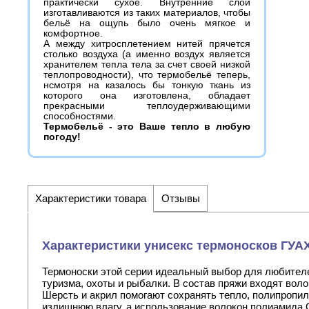
практически сухое. Внутренние слои
изготавливаются из таких материалов, чтобы
бельё на ощупь было очень мягкое и
комфортное.
А между хитросплетением нитей прячется
столько воздуха (а именно воздух является
хранителем тепла тела за счет своей низкой
теплопроводности), что термобельё теперь,
нсмотря на казалось бы тонкую ткань из
которого она изготовлена, обладает
прекрасными теплоудерживающими
способностями.
Термобельё - это Ваше тепло в любую
погоду!
Характеристики товара
Отзывы
Характеристики унисекс термоносков ГУАХ
Термоноски этой серии идеальный выбор для любителе
туризма, охоты и рыбалки. В состав пряжи входят воло
Шерсть и акрил помогают сохранять тепло, полипропи
излишнюю влагу, а использование волокон полиамида