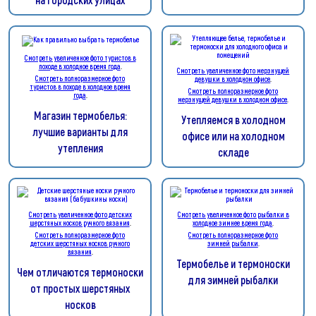
Смотреть увеличенное фото туристов в
походе в холодное время года
.
Смотреть увеличенное фото мерзнущей
Смотреть полноразмерное фото
девушки в холодном офисе
.
туристов в походе в холодное время
Смотреть полноразмерное фото
года
.
мерзнущей девушки в холодном офисе
.
Магазин термобелья:
Утепляемся в холодном
лучшие варианты для
офисе или на холодном
утепления
складе
Смотреть увеличенное фото детских
Смотреть увеличенное фото рыбалки в
шерстяных носков ручного вязания
.
холодное зимнее время года
.
Смотреть полноразмерное фото
Смотреть полноразмерное фото
детских шерстяных носков ручного
зимней рыбалки
.
вязания
.
Термобелье и термоноски
Чем отличаются термоноски
для зимней рыбалки
от простых шерстяных
носков