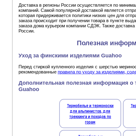
Доставка в регионы России осуществляется по миним
компаний. Самой популярной доставкой является отпр
которая придерживается политики низких цен для отпр
заказа происходит при получении товара в пункте выд
заказа дома курьером компании СДЭК. Также доставка
России.
Полезная инфор
Уход за финскими изделиями Guahoo
Перед стиркой купленного изделия с шерстью мерино
рекомендованные
правила по уходу за изделиями, с
Дополнительная полезная информация о 
Guahoo
Термобелье и термоноски
Те
для альпинистов, для
треккинга и походов по
горам