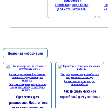
Термобелье и
влагоотводящее белье
на
для мотоциклистов
из
Полезная информация
Смотреть увеличенное фото семьи на
Смотреть увеличенное фото рыбалки в
прогулке по городу в новогодние
холодное зимнее время года
.
каникулы
.
Смотреть полноразмерное фото
Смотреть полноразмерное фото семьи
зимней рыбалки
.
на прогулке по городу в новогодние
каникулы
.
Как выбрать мужское
термобельё для утепления
Одеваемся для
празднования Нового Года
на городских улицах