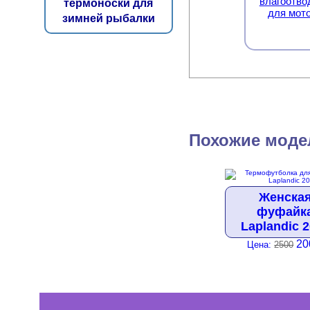
влагоотво
термоноски для
для мот
зимней рыбалки
Похожие моде
Женска
фуфайк
Laplandic 
20
Цена:
2500