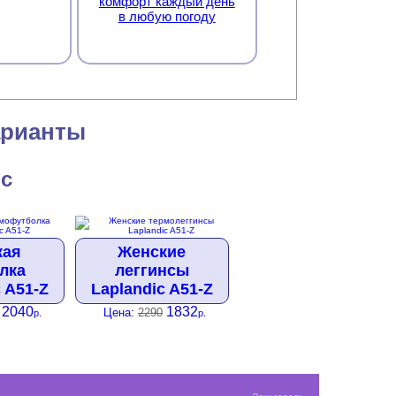
комфорт каждый день
в любую погоду
арианты
ic
кая
Женские
лка
леггинсы
 A51-Z
Laplandic A51-Z
2040
1832
Цена:
2290
р.
р.