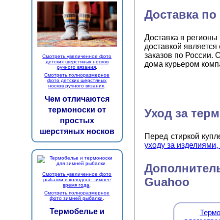
Доставка по
Доставка в регионы
доставкой является
заказов по России. 
Смотреть увеличенное фото
детских шерстяных носков
дома курьером комп
ручного вязания
.
Смотреть полноразмерное
фото детских шерстяных
носков ручного вязания
.
Чем отличаются
термоноски от
Уход за тер
простых
шерстяных носков
Перед стиркой куп
уходу за изделиями
Дополнитель
Смотреть увеличенное фото
Guahoo
рыбалки в холодное зимнее
время года
.
Смотреть полноразмерное
фото зимней рыбалки
.
Термобелье и
Термо