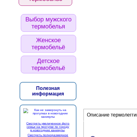
Выбор мужского
термобелья
Женское
термобельё
Детское
термобельё
Полезная
информация
Описание термолегги
Смотреть увеличенное фото
семьи на прогулке по городу
в новогодние каникулы
.
Смотреть полноразмерное