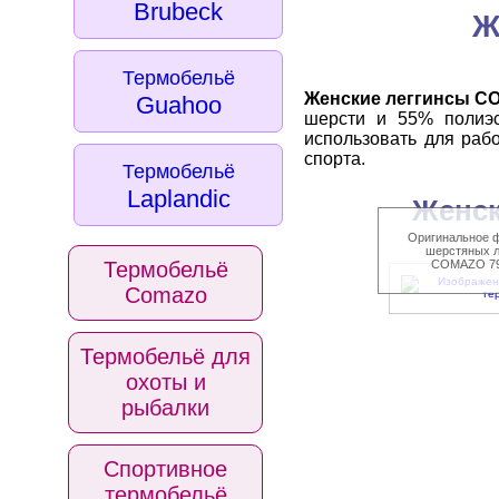
Brubeck
Ж
Термобельё
Женские леггинсы C
Guahoo
шерсти и 55% полиэ
использовать для раб
спорта.
Термобельё
Laplandic
Женск
Оригинальное ф
шерстяных л
Термобельё
COMAZO 793
Comazo
Термобельё для
охоты и
рыбалки
Спортивное
термобельё