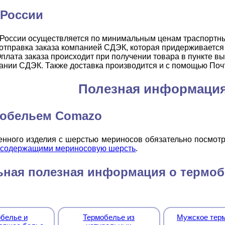
 России
 России осуществляется по минимальным ценам траспортн
 отправка заказа компанией СДЭК, которая придерживается
Оплата заказа происходит при получении товара в пункте в
ании СДЭК. Также доставка производится и с помощью Поч
Полезная информаци
мобельем Comazo
ленного изделия с шерстью мериносов обязательно посмо
, содержащими мериносовую шерсть
.
ная полезная информация о термоб
белье и
Термобелье из
Мужское тер