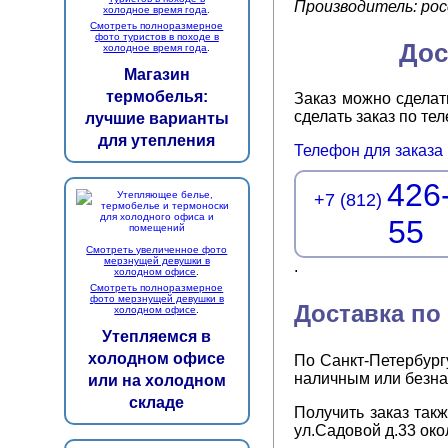
Производитель: ро
холодное время года
.
Смотреть полноразмерное
фото туристов в походе в
Дос
холодное время года
.
Магазин
термобелья:
Заказ можно сделат
сделать заказ по т
лучшие варианты
для утепления
Телефон для заказа
426
+7 (812)
55
Смотреть увеличенное фото
мерзнущей девушки в
.
холодном офисе
.
Смотреть полноразмерное
фото мерзнущей девушки в
Доставка по
холодном офисе
.
Утепляемся в
холодном офисе
По Санкт-Петербург
наличным или безна
или на холодном
складе
Получить заказ так
ул.Садовой д.33 око