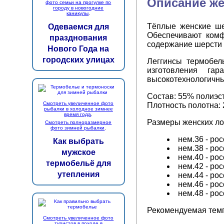
Описание же
фото семьи на прогулке по
городу в новогодние
каникулы
.
Тёплые женские ше
Одеваемся для
Обеспечивают комф
празднования
содержание шерсти 
Нового Года на
городских улицах
Леггинсы термобе
изготовления га
высокотехнологичн
Состав: 55% полиэс
Смотреть увеличенное фото
Плотность полотна: 2
рыбалки в холодное зимнее
время года
.
Размеры женских ло
Смотреть полноразмерное
фото зимней рыбалки
.
нем.36 - рос
Как выбрать
нем.38 - рос
мужское
нем.40 - рос
термобельё для
нем.42 - рос
утепления
нем.44 - рос
нем.46 - рос
нем.48 - рос
Рекомендуемая темп
Смотреть увеличенное фото
туристов в походе в