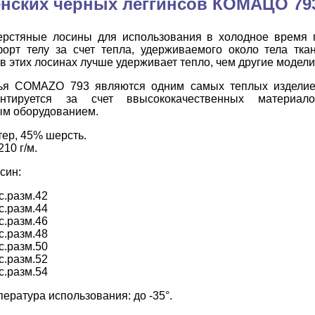
нских черных леггинсов КОМАЦО 79
рстяные лосины для использования в холодное время пр
орт телу за счет тепла, удерживаемого около тела т
в этих лосинах лучше удерживает тепло, чем другие модел
лья COMAZO 793 являются одним самых теплых издели
рантируется за счет ввысококачественных материа
ым оборудованием.
тер, 45% шерсть.
10 г/м.
син:
с.разм.42
с.разм.44
с.разм.46
с.разм.48
с.разм.50
с.разм.52
с.разм.54
ература использования: до -35°.