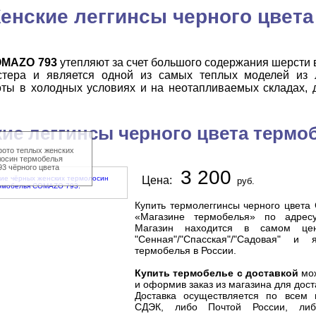
енские леггинсы черного цвет
OMAZO 793
утепляют за счет большого содержания шерсти в
стера и является одной из самых теплых моделей из
оты в холодных условиях и на неотапливаемых складах, д
ие леггинсы черного цвета терм
ото теплых женских
осин термобелья
 чёрного цвета
3 200
Цена:
руб.
Купить термолеггинсы черного цвет
«Магазине термобелья» по адресу:
Магазин находится в самом цен
"Сенная"/"Спасская"/"Садовая" и
термобелья
в России.
Купить термобелье с доставкой
мож
и оформив заказ из магазина для дост
Доставка осуществляется по всем 
СДЭК, либо Почтой России, либ