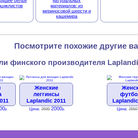
дящее белье
натуральных
оциклистов
материалов: из
мериносовой шерсти и
кашемира
Посмотрите похожие другие в
ли финского производителя Lapland
я
Женские
Женс
а
леггинсы
футбо
2011
Laplandic 2011
Laplandic
00
2000
Цена:
2500
Цена:
2550
р.
р.