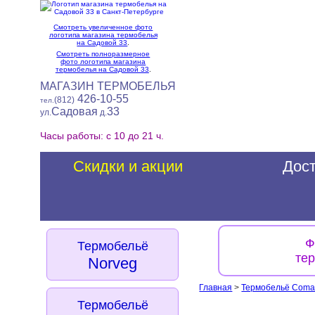
Смотреть увеличенное фото
логотипа магазина термобелья
на Садовой 33
.
Смотреть полноразмерное
фото логотипа магазина
термобелья на Садовой 33
.
МАГАЗИН ТЕРМОБЕЛЬЯ
426-10-55
(812)
тел.
Садовая
33
ул.
д.
Часы работы: с 10 до 21 ч.
Скидки и акции
Дост
Ф
Термобельё
те
Norveg
Главная
>
Термобельё Coma
Термобельё