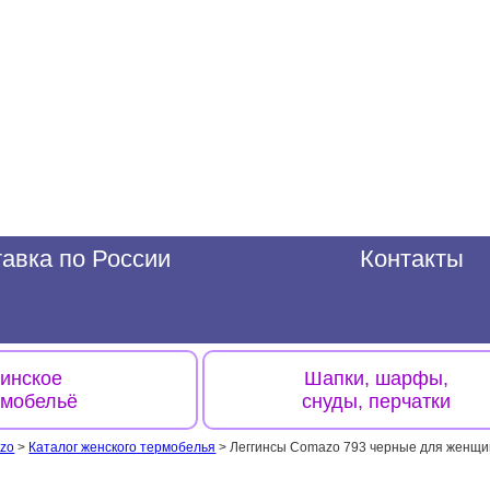
авка по России
Контакты
инское
Шапки, шарфы,
рмобельё
снуды, перчатки
zo
>
Каталог женского термобелья
>
Леггинсы Comazo 793 черные для женщи