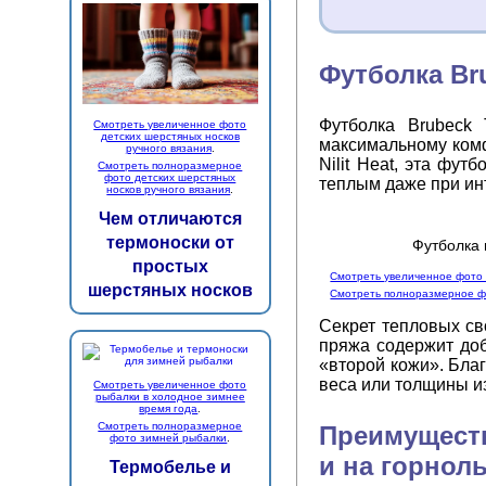
Футболка Br
Футболка Brubeck 
Смотреть увеличенное фото
детских шерстяных носков
максимальному комф
ручного вязания
.
Nilit Heat, эта фу
Смотреть полноразмерное
фото детских шерстяных
теплым даже при ин
носков ручного вязания
.
Чем отличаются
термоноски от
Футболка 
простых
Смотреть увеличенное фото 
шерстяных носков
Смотреть полноразмерное фо
Секрет тепловых сво
пряжа содержит доб
«второй кожи». Бла
веса или толщины и
Смотреть увеличенное фото
рыбалки в холодное зимнее
время года
.
Смотреть полноразмерное
Преимуществ
фото зимней рыбалки
.
и на горнол
Термобелье и