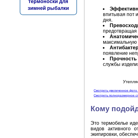
термоноски для
зимней рыбалки
Эффективн
впитывая пот 
дня.
Превосход
предотвращая 
Анатомичес
максимальную 
Антибакте
появление неп
Прочность 
службы издели
Утепля
Смотреть увеличенное фото 
Смотреть полноразмерное с
Кому подойд
Это термобелье иде
видов активного 
экипировки, обеспеч