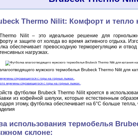
ubeck Thermo Nilit: Комфорт и тепл
Thermo Nilit – это идеальное решение для горнолыж
орту и защите от холода во время активного отдыха. Изг
тболка обеспечивает превосходную терморегуляцию и отвод
тенсивных нагрузках.
влагоотводящего мужского термобелья Brubeck Thermo Nilit для ка
мужчины спускающегося с горы на горных лыжах.
.
то мужчины спускающегося с горы на горных лыжах.
.
йств футболки Brubeck Thermo Nilit кроется в использован
авки из кофейной шелухи, которые естественным образо
годаря этому, футболка обеспечивает на 6°C больше тепла,
зделия
а использования термобелья Brubeck
ыжном склоне: