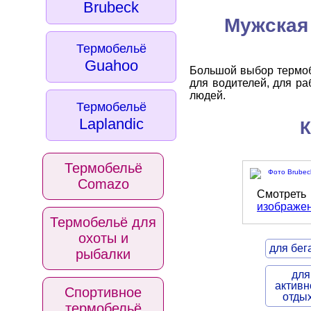
Brubeck
Мужская 
Термобельё
Guahoo
Большой выбор термобе
для водителей, для ра
людей.
Термобельё
Laplandic
К
Термобельё
Comazo
Смотре
изображе
Термобельё для
охоты и
для бег
рыбалки
для
активн
Спортивное
отды
термобельё