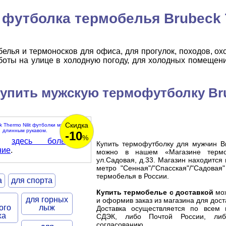
футболка термобелья Brubeck T
лья и термоносков для офиса, для прогулок, походов, ох
боты на улице в холодную погоду, для холодных помещени
упить мужскую термофутболку Br
Скидка
-10
%
ть
здесь большое
Купить термофутболку для мужчин Br
ние
.
можно в нашем «Магазине термоб
ул.Садовая, д.33. Магазин находится
метро "Сенная"/"Спасская"/"Садова
термобелья
в России.
а
для спорта
Купить термобелье с доставкой
мож
для горных
и оформив заказ из магазина для дост
ого
лыж
Доставка осуществляется по всем 
ха
СДЭК, либо Почтой России, либ
согласованию.