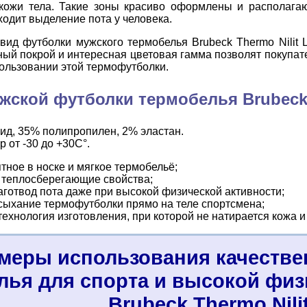
кожи тела. Такие зоны красиво оформлены и располагаю
ходит выделение пота у человека.
ид футболки мужского термобелья Brubeck Thermo Nilit
ный покрой и интересная цветовая гамма позволят покупат
ользовании этой термофутболки.
жской футболки термобелья Brubeck 
ид, 35% полипропилен, 2% эластан.
 от -30 до +30С°.
ятное в носке и мягкое термобельё;
 теплосберегающие свойства;
готвод пота даже при высокой физической активности;
сыхание термофутболки прямо на теле спортсмена;
ехнология изготовления, при которой не натирается кожа 
меры использования качестве
лья для спорта и высокой физ
Brubeck Thermo Nili