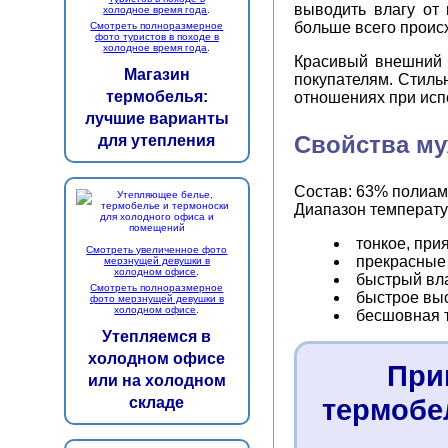
выводить влагу от 
холодное время года
.
больше всего проис
Смотреть полноразмерное
фото туристов в походе в
холодное время года
.
Красивый внешний в
Магазин
покупателям. Стиль
термобелья:
отношениях при исп
лучшие варианты
Свойства му
для утепления
Состав: 63% полиам
Диапазон температур
тонкое, при
Смотреть увеличенное фото
прекрасные
мерзнущей девушки в
холодном офисе
.
быстрый вла
Смотреть полноразмерное
быстрое вы
фото мерзнущей девушки в
холодном офисе
.
бесшовная т
Утепляемся в
холодном офисе
При
или на холодном
термобе
складе