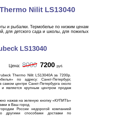
hermo Nilit LS13040
оты и рыбалки. Термобелье по низким ценам
й, для детского сада и школы, для пожилых
ubeck LS13040
8000
7200
Цена:
руб.
ubeck Thermo Nilit LS13040A за 7200р.
елья» по адресу: Санкт-Петербург,
 в самом центре Санкт-Петербурга около
я" и является
крупным центром продаж
но нажав на зеленую кнопку «КУПИТЬ»
авки в Ваш город.
городам России недорогой компанией
о другими способами доставки по