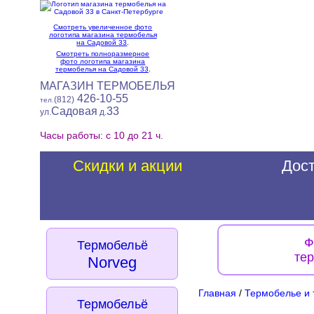
Смотреть увеличенное фото
логотипа магазина термобелья
на Садовой 33
.
Смотреть полноразмерное
фото логотипа магазина
термобелья на Садовой 33
.
МАГАЗИН ТЕРМОБЕЛЬЯ
426-10-55
(812)
тел.
Садовая
33
ул.
д.
Часы работы: с 10 до 21 ч.
Скидки и акции
Дост
Ф
Термобельё
те
Norveg
Главная
/
Термобелье и 
Термобельё