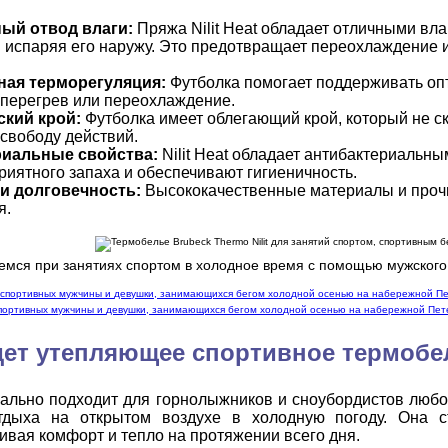
ый отвод влаги:
Пряжа Nilit Heat обладает отличными вл
и испаряя его наружу. Это предотвращает переохлаждение и
ная терморегуляция:
Футболка помогает поддерживать оп
перегрев или переохлаждение.
кий крой:
Футболка имеет облегающий крой, который не с
свободу действий.
риальные свойства:
Nilit Heat обладает антибактериальн
риятного запаха и обеспечивают гигиеничность.
и долговечность:
Высококачественные материалы и проч
я.
емся при занятиях спортом в холодное время с помощью мужского т
спортивных мужчины и девушки, занимающихся бегом холодной осенью на набережной Пе
портивных мужчины и девушки, занимающихся бегом холодной осенью на набережной Пет
ет утепляющее спортивное термобель
ально подходит для горнолыжников и сноубордистов любог
отдыха на открытом воздухе в холодную погоду. Она 
ивая комфорт и тепло на протяжении всего дня.