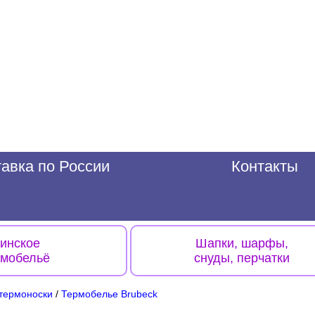
авка по России
Контакты
инское
Шапки, шарфы,
рмобельё
снуды, перчатки
термоноски
/
Термобелье Brubeck