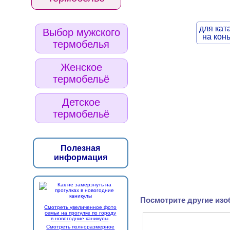
для кат
Выбор мужского
на кон
термобелья
Женское
термобельё
Детское
термобельё
Полезная
информация
Посмотрите другие изо
Смотреть увеличенное фото
семьи на прогулке по городу
в новогодние каникулы
.
Смотреть полноразмерное