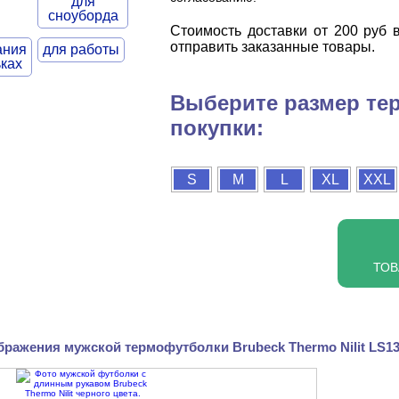
для
сноуборда
Cтоимость доставки от 200 руб в
отправить заказанные товары.
ания
для работы
ьках
Выберите размер те
покупки:
S
M
L
XL
XXL
ТОВ
бражения мужской термофутболки Brubeck Thermo Nilit LS1