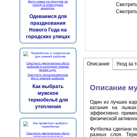
фото семьи на прогулке по
Смотрет
городу в новогодние
каникулы
.
Смотрет
Одеваемся для
празднования
Нового Года на
городских улицах
Описание
Уход за 
Смотреть увеличенное фото
рыбалки в холодное зимнее
время года
.
Смотреть полноразмерное
фото зимней рыбалки
.
Описание му
Как выбрать
мужское
термобельё для
Один из лучших вар
утепления
катания на лыжах,
эффективно примен
физической активнос
Футболка сделани п
Смотреть увеличенное фото
разных слоя. Тер
туристов в походе в