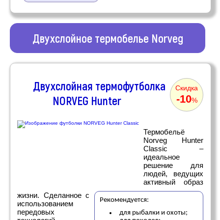
Двухслойное термобелье Norveg
Двухслойная термофутболка
Скидка
-10
NORVEG Hunter
%
Термобельё
Norveg Hunter
Classic –
идеальное
решение для
людей, ведущих
активный образ
жизни. Сделанное с
Рекомендуется:
использованием
передовых
для рыбалки и охоты;