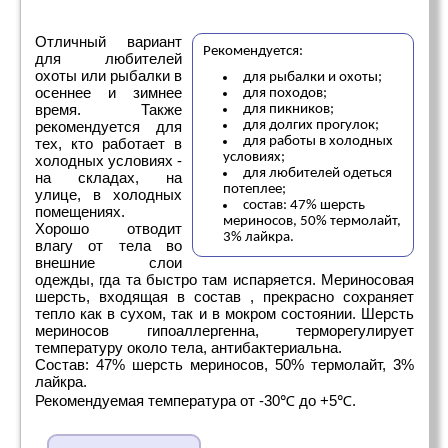
Отличный вариант
Рекомендуется:
для любителей
охоты или рыбалки в
для рыбалки и охоты;
осеннее и зимнее
для походов;
время. Также
для пикников;
рекомендуется для
для долгих прогулок;
для работы в холодных
тех, кто работает в
условиях;
холодных условиях -
для любителей одеться
на складах, на
потеплее;
улице, в холодных
состав: 47% шерсть
помещениях.
мериносов, 50% термолайт,
Хорошо отводит
3% лайкра.
влагу от тела во
внешние слои
одежды, гда та быстро там испаряется. Мериносовая
шерсть, входящая в состав , прекрасно сохраняет
тепло как в сухом, так и в мокром состоянии. Шерсть
мериносов гипоаллергенна, терморегулирует
температуру около тела, антибактериальна.
Состав: 47% шерсть мериносов, 50% термолайт, 3%
лайкра.
Рекомендуемая температура от -30℃ до +5℃.