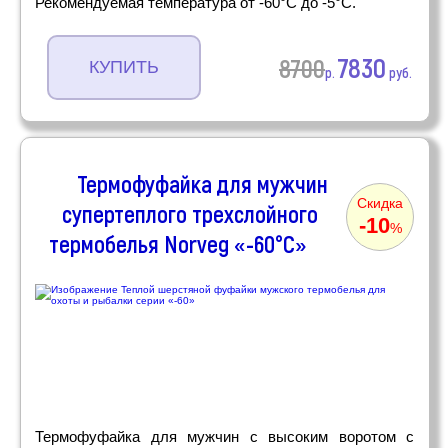
Рекомендуемая температура от -60°C до -5°C.
7830
8700
КУПИТЬ
р.
руб.
Термофуфайка для мужчин
Скидка
супертеплого трехслойного
-10
%
термобелья Norveg «-60°C»
Термофуфайка для мужчин с высоким воротом с