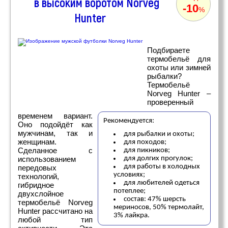
в высоким воротом Norveg
-10
%
Hunter
Подбираете
термобельё для
охоты или зимней
рыбалки?
Термобельё
Norveg Hunter –
проверенный
временем вариант.
Рекомендуется:
Оно подойдёт как
мужчинам, так и
для рыбалки и охоты;
женщинам.
для походов;
Сделанное с
для пикников;
использованием
для долгих прогулок;
для работы в холодных
передовых
условиях;
технологий,
для любителей одеться
гибридное
потеплее;
двухслойное
состав: 47% шерсть
термобельё Norveg
мериносов, 50% термолайт,
Hunter рассчитано на
3% лайкра.
любой тип