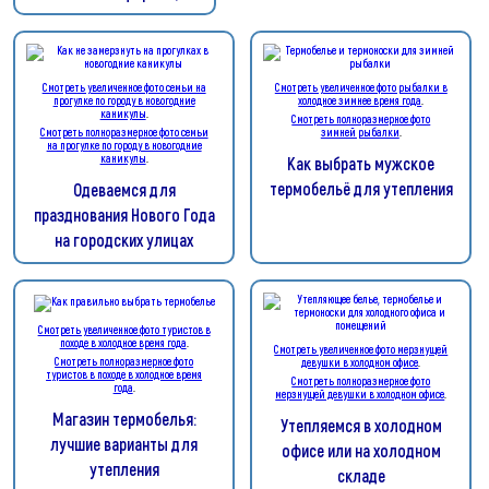
Смотреть увеличенное фото семьи на
Смотреть увеличенное фото рыбалки в
прогулке по городу в новогодние
холодное зимнее время года
.
каникулы
.
Смотреть полноразмерное фото
Смотреть полноразмерное фото семьи
зимней рыбалки
.
на прогулке по городу в новогодние
каникулы
.
Как выбрать мужское
термобельё для утепления
Одеваемся для
празднования Нового Года
на городских улицах
Смотреть увеличенное фото туристов в
походе в холодное время года
.
Смотреть увеличенное фото мерзнущей
Смотреть полноразмерное фото
девушки в холодном офисе
.
туристов в походе в холодное время
Смотреть полноразмерное фото
года
.
мерзнущей девушки в холодном офисе
.
Магазин термобелья:
Утепляемся в холодном
лучшие варианты для
офисе или на холодном
утепления
складе