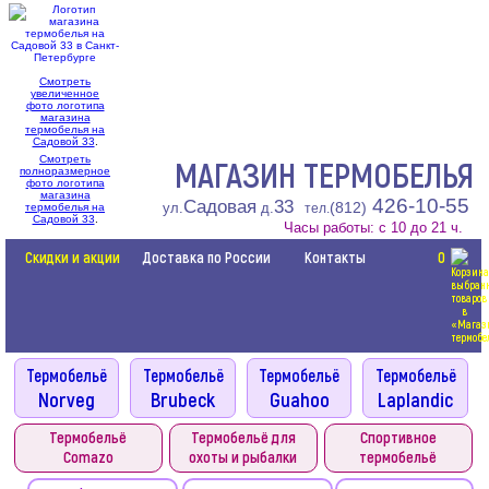
Смотреть
увеличенное
фото логотипа
магазина
термобелья на
Садовой 33
.
Смотреть
МАГАЗИН ТЕРМОБЕЛЬЯ
полноразмерное
фото логотипа
магазина
426-10-55
Садовая
33
(812)
ул.
д.
термобелья на
тел.
Садовой 33
.
Часы работы: с 10 до 21 ч.
Скидки и акции
Доставка по России
Контакты
0
Термобельё
Термобельё
Термобельё
Термобельё
Norveg
Brubeck
Guahoo
Laplandic
Термобельё
Термобельё для
Спортивное
Comazo
охоты и рыбалки
термобельё