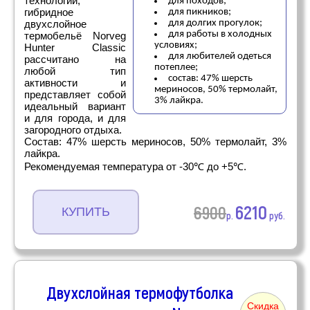
технологий,
для походов;
гибридное
для пикников;
двухслойное
для долгих прогулок;
для работы в холодных
термобельё Norveg
условиях;
Hunter Classic
для любителей одеться
рассчитано на
потеплее;
любой тип
состав: 47% шерсть
активности и
мериносов, 50% термолайт,
представляет собой
3% лайкра.
идеальный вариант
и для города, и для
загородного отдыха.
Состав: 47% шерсть мериносов, 50% термолайт, 3%
лайкра.
Рекомендуемая температура от -30℃ до +5℃.
6210
6900
КУПИТЬ
р.
руб.
Двухслойная термофутболка
Скидка