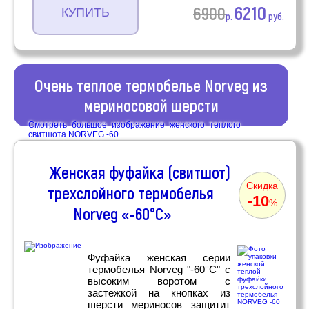
6210
6900
КУПИТЬ
р.
руб.
Очень теплое термобелье Norveg из
мериносовой шерсти
Смотреть большое изображение женского теплого
свитшота NORVEG -60.
Женская фуфайка (свитшот)
Скидка
трехслойного термобелья
-10
%
Norveg «-60°C»
Фуфайка женская серии
термобелья Norveg "-60°C" с
высоким воротом с
застежкой на кнопках из
шерсти мериносов защитит