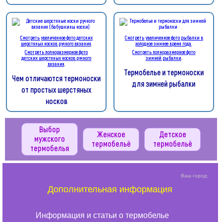
Смотреть увеличенное фото детских
Смотреть увеличенное фото рыбалки в
шерстяных носков ручного вязания
.
холодное зимнее время года
.
Смотреть полноразмерное фото
Смотреть полноразмерное фото
детских шерстяных носков ручного
зимней рыбалки
.
вязания
.
Термобелье и термоноски
Чем отличаются термоноски
для зимней рыбалки
от простых шерстяных
носков
Выбор
Женское
Детское
мужского
термобельё
термобельё
термобелья
Ваш город:
Дополнительная информация
Информация и статьи о термобелье