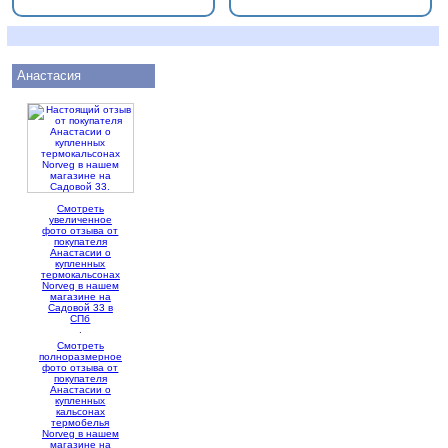
Анастасия
Смотреть
увеличенное
фото отзыва от
покупателя
Анастасии о
купленных
термокальсонах
Norveg в нашем
магазине на
Садовой 33 в
СПб
.
Смотреть
полноразмерное
фото отзыва от
покупателя
Анастасии о
купленных
кальсонах
термобелья
Norveg в нашем
магазине на