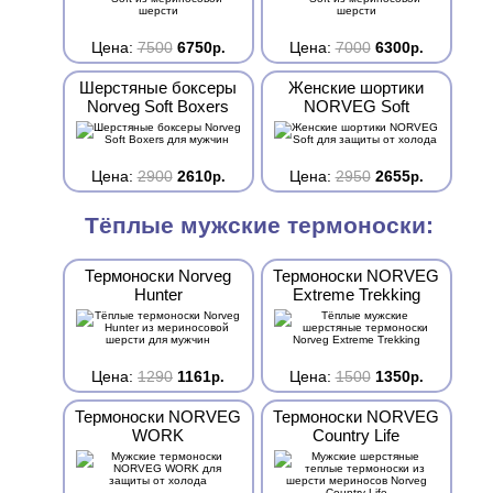
Цена:
7500
6750
Цена:
7000
6300
р.
р.
Шерстяные боксеры
Женские шортики
Norveg Soft Boxers
NORVEG Soft
Цена:
2900
2610
Цена:
2950
2655
р.
р.
Тёплые мужские термоноски:
Термоноски Norveg
Термоноски NORVEG
Hunter
Extreme Trekking
Цена:
1290
1161
Цена:
1500
1350
р.
р.
Термоноски NORVEG
Термоноски NORVEG
WORK
Country Life