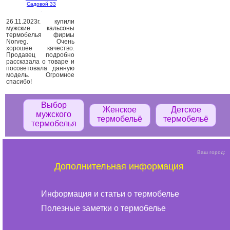
Садовой 33
.
26.11.2023г. купили
мужские кальсоны
термобелья фирмы
Norveg. Очень
хорошее качество.
Продавец подробно
рассказала о товаре и
посоветовала данную
модель. Огромное
спасибо!
Выбор
Женское
Детское
мужского
термобельё
термобельё
термобелья
Ваш город:
Дополнительная информация
Информация и статьи о термобелье
Полезные заметки о термобелье