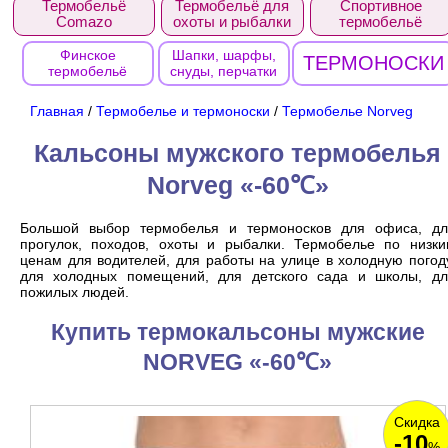
Термобельё
Термобельё для
Спортивное
Comazo
охоты и рыбалки
термобельё
Финское
Шапки, шарфы,
ТЕРМОНОСКИ
термобельё
снуды, перчатки
Главная
/
Термобелье и термоноски
/
Термобелье Norveg
Кальсоны мужского термобелья
Norveg «-60℃»
Большой выбор термобелья и термоносков для офиса, дл
прогулок, походов, охоты и рыбалки. Термобелье по низк
ценам для водителей, для работы на улице в холодную погод
для холодных помещений, для детского сада и школы, дл
пожилых людей.
Купить термокальсоны мужские
NORVEG «-60℃»
Скидка
-10
%