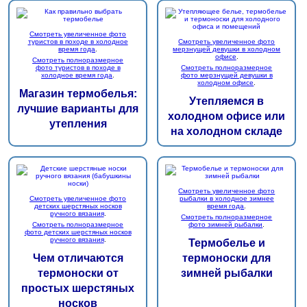
Смотреть увеличенное фото
туристов в походе в холодное
Смотреть увеличенное фото
время года
.
мерзнущей девушки в холодном
офисе
.
Смотреть полноразмерное
фото туристов в походе в
Смотреть полноразмерное
холодное время года
.
фото мерзнущей девушки в
холодном офисе
.
Магазин термобелья:
Утепляемся в
лучшие варианты для
холодном офисе или
утепления
на холодном складе
Смотреть увеличенное фото
Смотреть увеличенное фото
рыбалки в холодное зимнее
детских шерстяных носков
время года
.
ручного вязания
.
Смотреть полноразмерное
Смотреть полноразмерное
фото зимней рыбалки
.
фото детских шерстяных носков
ручного вязания
.
Термобелье и
Чем отличаются
термоноски для
термоноски от
зимней рыбалки
простых шерстяных
носков