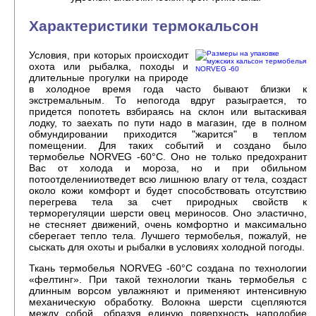
Характеристики термокальсон
Условия, при которых происходит
охота или рыбалка, походы и
длительные прогулки на природе
в холодное время года часто бывают близки к
экстремальным. То непогода вдруг разыграется, то
придется попотеть взбираясь на склон или вытаскивая
лодку, то заехать по пути надо в магазин, где в полном
обмундировании приходится "жарится" в теплом
помещении. Для таких событий и создано было
термобелье NORVEG -60°C. Оно не только предохранит
Вас от холода и мороза, но и при обильном
потоотделенииотведет всю лишнюю влагу от тела, создаст
около кожи комфорт и будет способствовать отсутствию
перегрева тела за счет природных свойств к
терморегуляции шерсти овец мериносов. Оно эластично,
не стесняет движений, очень комфортно и максимально
сберегает тепло тела. Лучшего термобелья, пожалуй, не
сыскать для охоты и рыбалки в условиях холодной погоды.
Ткань термобелья NORVEG -60°C создана по технологии
«фелтинг». При такой технологии ткань термобелья с
длинным ворсом увлажняют и применяют интенсивную
механическую обработку. Волокна шерсти сцепляются
между собой, образуя единую поверхность наподобие