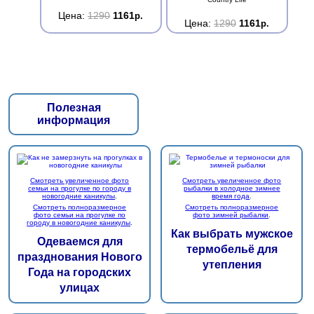
Цена:
1290
1161
р.
Цена:
1290
1161
р.
Полезная
информация
Смотреть увеличенное фото
Смотреть увеличенное фото
семьи на прогулке по городу в
рыбалки в холодное зимнее
новогодние каникулы
.
время года
.
Смотреть полноразмерное
Смотреть полноразмерное
фото семьи на прогулке по
фото зимней рыбалки
.
городу в новогодние каникулы
.
Как выбрать мужское
Одеваемся для
термобельё для
празднования Нового
утепления
Года на городских
улицах