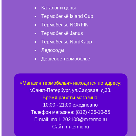
Каталог и цены
Термобельё Island Cup
Термобельё NORFIN
Термобельё Janus
Термобельё NordKapp
Ледоходы
Дешёвое термобельё
«
Магазин термобелья
» находится по адресу:
г.
Санкт-Петербург
,
ул.Садовая, д.33
.
Время работы магазина:
10:00 - 21:00 ежедневно
Телефон магазина:
(812) 426-10-55
E-mail:
mail_202108@m-termo.ru
Сайт:
m-termo.ru