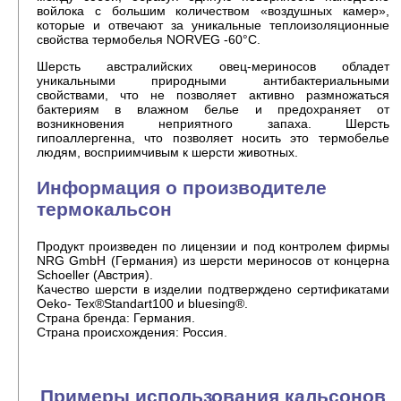
войлока с большим количеством «воздушных камер»,
которые и отвечают за уникальные теплоизоляционные
свойства термобелья NORVEG -60°C.
Шерсть австралийских овец-мериносов обладет
уникальными природными антибактериальными
свойствами, что не позволяет активно размножаться
бактериям в влажном белье и предохраняет от
возникновения неприятного запаха. Шерсть
гипоаллергенна, что позволяет носить это термобелье
людям, восприимчивым к шерсти животных.
Информация о производителе
термокальсон
Продукт произведен по лицензии и под контролем фирмы
NRG GmbH (Германия) из шерсти мериносов от концерна
Schoeller (Австрия).
Качество шерсти в изделии подтверждено сертификатами
Oeko- Tex®Standart100 и bluesing®.
Страна бренда: Германия.
Страна происхождения: Россия.
Примеры использования кальсонов