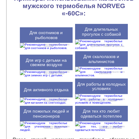
мужского термобелья NORVEG
«-60C»:
Для длительных
Для охотников и
прогулок с собакой
рыболовов
Смотреть большое фото
Смотреть большое фото
охотника.
мужчины с собакой на прогулке.
Для скалолазов и
Для игр с детьми на
альпинистов
свежем воздухе
Смотреть большое фото
Смотреть большое фото
игр семьи на улице.
альпиниста.
Для работы в холодных
условиях
Для активного отдыха
Смотреть большое фото
Смотреть большое фото работающего
катания на снегоходе.
мастера в холодных условиях.
Для пожилых людей и
Для тех кто любит
пенсионеров
одеваться потеплее
Смотреть большое фото
Смотреть большое фото
пожилых людей.
замерзшего мужчины.