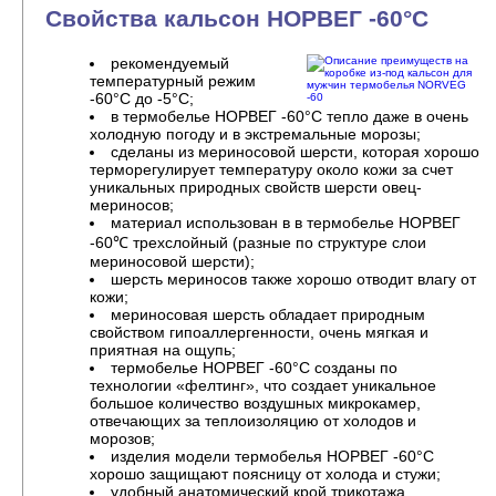
Свойства кальсон НОРВЕГ -60°C
рекомендуемый
температурный режим
-60°C до -5°C;
в термобелье НОРВЕГ -60°C тепло даже в очень
холодную погоду и в экстремальные морозы;
сделаны из мериносовой шерсти, которая хорошо
терморегулирует температуру около кожи за счет
уникальных природных свойств шерсти овец-
мериносов;
материал использован в в термобелье НОРВЕГ
-60℃ трехслойный (разные по структуре слои
мериносовой шерсти);
шерсть мериносов также хорошо отводит влагу от
кожи;
мериносовая шерсть обладает природным
свойством гипоаллергенности, очень мягкая и
приятная на ощупь;
термобелье НОРВЕГ -60°C созданы по
технологии «фелтинг», что создает уникальное
большое количество воздушных микрокамер,
отвечающих за теплоизоляцию от холодов и
морозов;
изделия модели термобелья НОРВЕГ -60°C
хорошо защищают поясницу от холода и стужи;
удобный анатомический крой трикотажа.