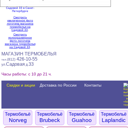
Смотреть
увеличенное фото
логотипа магазина
термобелья на
Садовой 33
.
Смотреть
полноразмерное
фото логотипа
магазина термобелья
на Садовой 33
.
МАГАЗИН ТЕРМОБЕЛЬЯ
426-10-55
(812)
тел.
Садовая
33
ул.
д.
Часы работы: с 10 до 21 ч.
Скидки и акции
Доставка по России
Контакты
Термобельё
Термобельё
Термобельё
Термобельё
Norveg
Brubeck
Guahoo
Laplandic