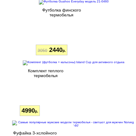
Футболка финского
термобелья
2440
3050
р.
Комплект теплого
термобелья
4990
р.
Фуфайка 3-хслойного