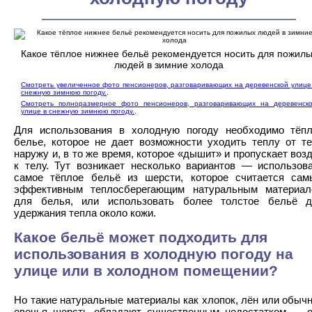
Какое тёплое нижнее бельё рекомендуется носить для пожил
людей в зимние холода
Смотреть увеличенное фото пенсионеров, разговаривающих на деревенской улице
снежную зимнюю погоду.
.
Смотреть полноразмерное фото пенсионеров, разговаривающих на деревенск
улице в снежную зимнюю погоду.
.
Для использования в холодную погоду необходимо тёп
белье, которое не дает возможности уходить теплу от т
наружу и, в то же время, которое «дышит» и пропускает воз
к телу. Тут возникает несколько вариантов — использов
самое тёплое бельё из шерсти, которое считается са
эффективным теплосберегающим натуральным материал
для белья, или использовать более толстое бельё д
удержания тепла около кожи.
Какое бельё может подходить для
использования в холодную погоду на
улице или в холодном помещении?
Но такие натуральные материалы как хлопок, лён или обыч
овечья шерсть обладают существенным недостатком — 