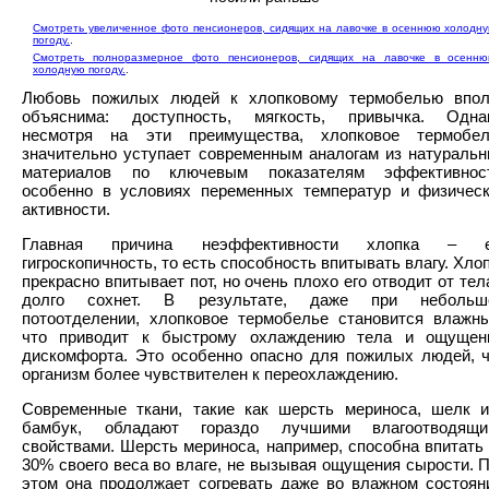
Смотреть увеличенное фото пенсионеров, сидящих на лавочке в осеннюю холодн
погоду.
.
Смотреть полноразмерное фото пенсионеров, сидящих на лавочке в осенн
холодную погоду.
.
Любовь пожилых людей к хлопковому термобелью впол
объяснима: доступность, мягкость, привычка. Однак
несмотря на эти преимущества, хлопковое термобел
значительно уступает современным аналогам из натураль
материалов по ключевым показателям эффективност
особенно в условиях переменных температур и физичес
активности.
Главная причина неэффективности хлопка – е
гигроскопичность, то есть способность впитывать влагу. Хло
прекрасно впитывает пот, но очень плохо его отводит от тел
долго сохнет. В результате, даже при небольш
потоотделении, хлопковое термобелье становится влажн
что приводит к быстрому охлаждению тела и ощущен
дискомфорта. Это особенно опасно для пожилых людей, 
организм более чувствителен к переохлаждению.
Современные ткани, такие как шерсть мериноса, шелк 
бамбук, обладают гораздо лучшими влагоотводящи
свойствами. Шерсть мериноса, например, способна впитать
30% своего веса во влаге, не вызывая ощущения сырости. 
этом она продолжает согревать даже во влажном состоян