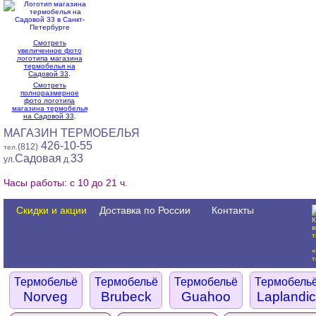
Смотреть
увеличенное фото
логотипа магазина
термобелья на
Садовой 33
.
Смотреть
полноразмерное
фото логотипа
магазина термобелья
на Садовой 33
.
МАГАЗИН ТЕРМОБЕЛЬЯ
426-10-55
(812)
тел.
Садовая
33
ул.
д.
Часы работы: с 10 до 21 ч.
Скидки и акции
Доставка по России
Контакты
Термобельё
Термобельё
Термобельё
Термобель
Norveg
Brubeck
Guahoo
Laplandic