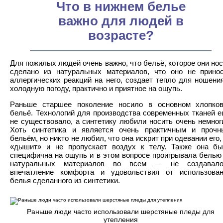
Что в нижнем белье
важно для людей в
возрасте?
Для пожилых людей очень важно, что бельё, которое они нос
сделано из натуральных материалов, что оно не прино
аллергических реакций на него, создает тепло для ношени
холодную погоду, практично и приятное на ощупь.
Раньше старшее поколение носило в основном хлопко
бельё. Технологий для производства современных тканей 
не существовало, а синтетику любили носить очень немног
Хоть синтетика и является очень практичным и проч
бельём, но никто не любил, что она искрит при одевании его,
«дышит» и не пропускает воздух к телу. Также она б
специфична на ощупь и в этом вопросе проигрывала белью
натуральных материалов во всем — не создавало
впечатление комфорта и удовольствия от использова
белья сделанного из синтетики.
Раньше люди часто использовали шерстяные пледы для
утепления