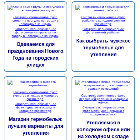
Смотреть увеличенное фото
Смотреть увеличенное фото
семьи на прогулке по городу в
рыбалки в холодное зимнее
новогодние каникулы
.
время года
.
Смотреть полноразмерное
Смотреть полноразмерное
фото семьи на прогулке по
фото зимней рыбалки
.
городу в новогодние каникулы
.
Как выбрать мужское
Одеваемся для
термобельё для
празднования Нового
утепления
Года на городских
улицах
Смотреть увеличенное фото
туристов в походе в холодное
Смотреть увеличенное фото
время года
.
мерзнущей девушки в холодном
офисе
.
Смотреть полноразмерное
фото туристов в походе в
Смотреть полноразмерное
холодное время года
.
фото мерзнущей девушки в
холодном офисе
.
Магазин термобелья:
Утепляемся в
лучшие варианты для
холодном офисе или
утепления
на холодном складе