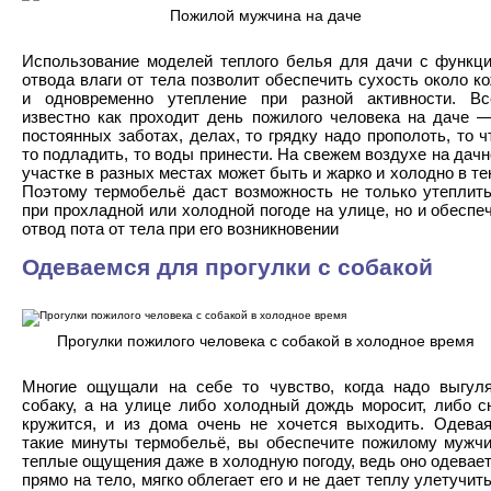
Пожилой мужчина на даче
Использование моделей теплого белья для дачи с функц
отвода влаги от тела позволит обеспечить сухость около к
и одновременно утепление при разной активности. В
известно как проходит день пожилого человека на даче 
постоянных заботах, делах, то грядку надо прополоть, то ч
то подладить, то воды принести. На свежем воздухе на дач
участке в разных местах может быть и жарко и холодно в те
Поэтому термобельё даст возможность не только утеплит
при прохладной или холодной погоде на улице, но и обеспе
отвод пота от тела при его возникновении
Одеваемся для прогулки с собакой
Прогулки пожилого человека с собакой в холодное время
Многие ощущали на себе то чувство, когда надо выгул
собаку, а на улице либо холодный дождь моросит, либо с
кружится, и из дома очень не хочется выходить. Одева
такие минуты термобельё, вы обеспечите пожилому мужч
теплые ощущения даже в холодную погоду, ведь оно одевае
прямо на тело, мягко облегает его и не дает теплу улетучит