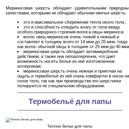
Мериносовая шерсть обладает удивительными природн
качествами, которыми не обладает обычная овечья шерсть:
это и максимальное сбережение тепла около тела ;
это и способность отводить влагу от тела ввиду
особого природного строения волоса овцы-мериноса;
волос овец-мериносов очень тонкий и нежный и
составляет в толщину всего от 14 мкм до 25 мкм, тогда
как волос обычной овцы в толщине от 25 мкм до 40 мкм
мериносовая шерсть обладает антимикробным
действием, а также она гипоаллергенна, что дает
возможность носить бельё из неё изготовленное
аллергикам;
мериносовая шерсть очень нежная и приятная на
ощупь и термобельё из неё очень комфортно в носке н
голое тело, так как при производстве его шерстинки
полируются не специальном оборудовании.
Термобельё для папы
Теплое белье для папы