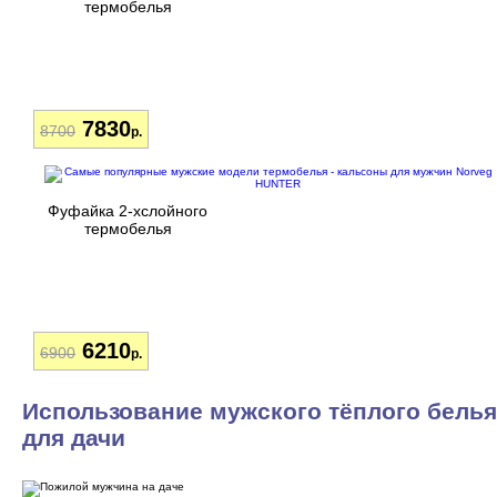
термобелья
7830
8700
р.
Фуфайка 2-хслойного
термобелья
6210
6900
р.
Использование мужского тёплого белья
для дачи