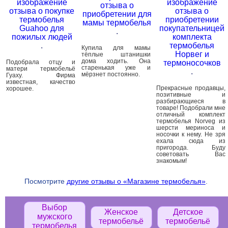
изображение
изображение
отзыва о
отзыва о покупке
отзыва о
приобретении для
термобелья
приобретении
мамы термобелья
Guahoo для
покупательницей
.
пожилых людей
комплекта
.
термобелья
Купила для мамы
Норвег и
тёплые штанишки
дома ходить. Она
Подобрала отцу и
термоносочков
старенькая уже и
матери термобельё
.
мёрзнет постоянно.
Гуаху. Фирма
известная, качество
Прекрасные продавцы,
хорошее.
позитивные и
разбирающиеся в
товаре! Подобрали мне
отличный комплект
термобелья Norveg из
шерсти мериноса и
носочки к нему. Не зря
ехала сюда из
пригорода. Буду
советовать Вас
знакомым!
Посмотрите
другие отзывы о «Магазине термобелья»
.
Выбор
Женское
Детское
мужского
термобельё
термобельё
термобелья