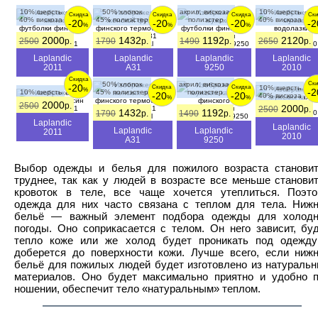
10% шерсть
50% хлопок
акрил, вискоза,
10% шерсть
Скидка
Скидка
Скидка
Ски
40% вискоза
45% полиэстер
полиэстер
40% вискоза
-20
-20
-20
-2
%
%
%
2000
1432
1192
2120
2500
р.
1790
р.
1490
р.
2650
р.
Laplandic
Laplandic
Laplandic
Laplandic
2011
A31
9250
2010
Скидка
Ски
50% хлопок
акрил, вискоза,
-20
Скидка
Скидка
10% шерсть
-2
%
10% шерсть
45% полиэстер
полиэстер
-20
-20
40% вискоза
%
%
40% вискоза
2000
2500
р.
2000
2500
р.
1432
1192
1790
р.
1490
р.
Laplandic
Laplandic
Laplandic
Laplandic
2011
2010
A31
9250
Выбор одежды и белья для пожилого возраста станови
труднее, так как у людей в возрасте все меньше станови
кровоток в теле, все чаще хочется утеплиться. Поэт
одежда для них часто связана с теплом для тела. Ниж
бельё — важный элемент подбора одежды для холодн
погоды. Оно соприкасается с телом. Он него зависит, бу
тепло коже или же холод будет проникать под одежд
доберется до поверхности кожи. Лучше всего, если ниж
бельё для пожилых людей будет изготовлено из натураль
материалов. Оно будет максимально приятно и удобно 
ношении, обеспечит тело «натуральным» теплом.