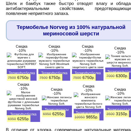
Шелк и бамбук также быстро отводят влагу и облада
антибактериальными свойствами, предотвращающи
появление неприятного запаха.
Термобелье Norveg из 100% натуральной
мериносовой шерсти
Скидка
Скидка
Скидка
Скидка
-10
%
-10
%
-10
%
-10
%
Термокальсо
Термофутболка
Термофутболка
Термофутболка
Norveg
6300
7000
р.
Norveg
Norveg
Norveg
6750
6750
6750
7500
р.
7500
р.
7500
р.
Скидка
Скидка
-10
%
Скидка
Скидка
-10
%
-10
%
-10
%
Термолегинсы
Термопантал
Термокомплект
Norveg
Norveg
6255
3150
6950
р.
3500
р.
Термофутболка
Norveg
9855
10950
р.
Norveg
6255
6950
р.
В отличие от хлопка, современные натуральные матери