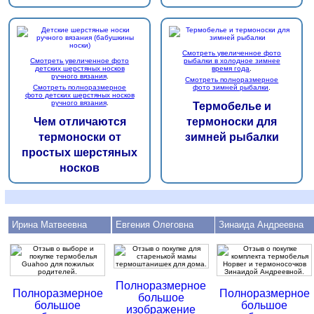
Смотреть увеличенное фото
Смотреть увеличенное фото
рыбалки в холодное зимнее
детских шерстяных носков
время года
.
ручного вязания
.
Смотреть полноразмерное
Смотреть полноразмерное
фото зимней рыбалки
.
фото детских шерстяных носков
ручного вязания
.
Термобелье и
Чем отличаются
термоноски для
термоноски от
зимней рыбалки
простых шерстяных
носков
Ирина Матвеевна
Евгения Олеговна
Зинаида Андреевна
Полноразмерное
Полноразмерное
Полноразмерное
большое
большое
большое
изображение