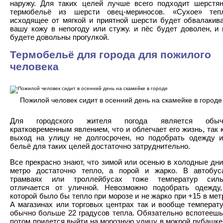
наружу. Для таких целей лучше всего подходит шерстя
термобельё из шерсти овец-мериносов. «Сухое» тепл
исходящее от мягкой и приятной шерсти будет обвалакив
вашу кожу в непогоду или стужу. и пёс будет доволен, и
будете довольны прогулкой.
Термобельё для города для пожилого
человека
Пожилой человек сидит в осенний день на скамейке в городе
Для городского жителя погода является обыч
кратковременным явлением, что и облегчает его жизнь, так 
выход на улицу не долгосрочен, но подобрать одежду 
бельё для таких целей достаточно затруднительно.
Все прекрасно знают, что зимой или осенью в холодные дни
метро достаточно тепло, а порой и жарко. В автобус
трамваях или троллейбусах тоже температур силь
отличается от уличной. Невозможно подобрать одежду
которой было бы тепло при морозе и не жарко при +15 в мет
А магазинах или торговых центрах так и вообще температ
обычно больше 22 градусов тепла. Обязательно вспотеешь
потом придется выйти на морозную улицу в мокрой рубашке