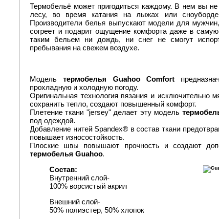
Термобельё может пригодиться каждому. В нем вы не 
лесу, во время катания на лыжах или сноуборде
Производители белья выпускают модели для мужчин,
согреет и подарит ощущение комфорта даже в самую
таким бельем ни дождь, ни снег не смогут испор
пребывания на свежем воздухе.
Модель
термобелья Guahoo Comfort
предназна
прохладную и холодную погоду.
Оригинальная технология вязания и исключительно м
сохранить тепло, создают повышенный комфорт.
Плетение ткани "jersey" делает эту модель
термобел
под одеждой.
Добавление нитей Spandex® в состав ткани предотвра
повышает износостойкость.
Плоские швы повышают прочность и создают допо
термобелья Guahoo
.
Состав:
Внутренний слой-
100% ворсистый акрил
Внешний слой-
50% полиэстер, 50% хлопок