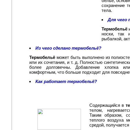
белье, основ
сохранение т
тела.
Для чего 
Термобельё
и
носки, так 
рыбалкой, акт
Из чего сделано термобельё?
Термобельё
может быть выполнено из полиэстер
или их сочетания, и т. д. Полностью синтетичес
более долговечны. Добавление хлопка и
комфортным, что больше подходит для повседне
Как работает термобельё?
Содержащийся в
т
телом, нагревает
Таким образом, с
теплого воздуха 
средой, получается