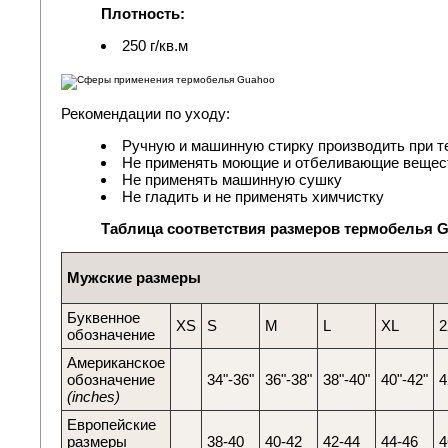
Плотность:
250 г/кв.м
Рекомендации по уходу:
Ручную и машинную стирку производить при т
Не применять моющие и отбеливающие вещес
Не применять машинную сушку
Не гладить и не применять химчистку
Таблица соответствия размеров термобелья 
Мужские размеры
Буквенное
XS
S
M
L
XL
2
обозначение
Американское
обозначение
34"-36"
36"-38"
38"-40"
40"-42"
4
(inches)
Европейские
размеры
38-40
40-42
42-44
44-46
4