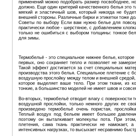
применений можно подобрать размер посвободнее, но 
должно. Еще один критерий качественного белья это 
мягкий и эластичный шов, который никогда не будет
внешней стороны. Различные бирки и этикетки тоже д
Советы по выбору Если вам нужно белье для повсед
практически любое - шерстяное, с добавлением хлопка
только не ошибиться с выбором толщины: тонкое бель
для зимы.
Термобельё - это специальное нижнее белье, которое
первых, оно сохраняет тепло и позволяет не замерз
Такой эффект достигается за счет специальных мате
производства этого белья. Специальное плетение с б
воздушную прослойку между телом и внешней средой, к
которое выделяет ваше тело. При этом ткани, из к
тонкие, а большинство моделей не имеет швов и совс
Во-вторых, термобельё отводит влагу с поверхности т
воздушной прослойки, только немного других ее свой
произведено термобельё очень пористая, прослойк
Теплый воздух под бельем имеет большее давление
поэтому он выталкивает молекулы пота. При этом,
плетения, сама ткань практически не намокает, а
интенсивных нагрузках, то высыхает несравнимо быст