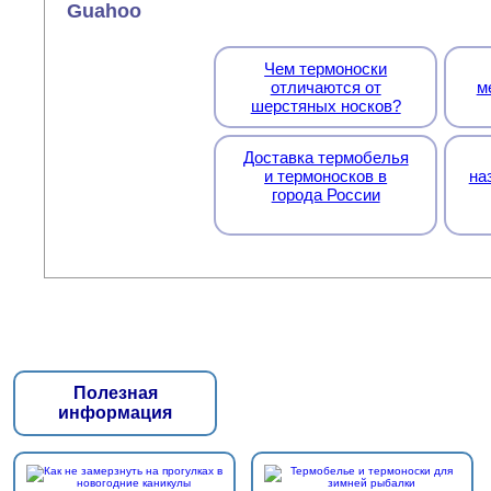
Guahoo
Чем термоноски
отличаются от
м
шерстяных носков?
Доставка термобелья
и термоносков в
на
города России
Полезная
информация