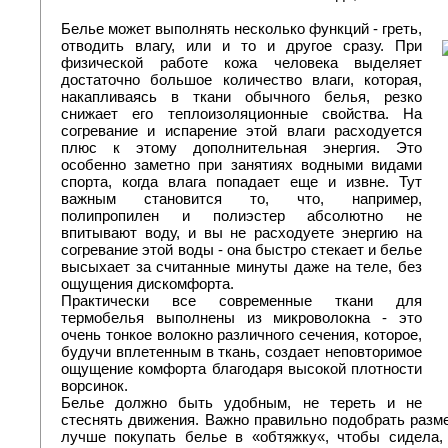
Белье может выполнять несколько функций - греть,
отводить влагу, или и то и другое сразу. При
физической работе кожа человека выделяет
достаточно большое количество влаги, которая,
накапливаясь в ткани обычного белья, резко
снижает его теплоизоляционные свойства. На
согревание и испарение этой влаги расходуется
плюс к этому дополнительная энергия. Это
особенно заметно при занятиях водными видами
спорта, когда влага попадает еще и извне. Тут
важным становится то, что, например,
полипропилен и полиэстер абсолютно не
впитывают воду, и вы не расходуете энергию на
согревание этой воды - она быстро стекает и белье
высыхает за считанные минуты даже на теле, без
ощущения дискомфорта.
Практически все современные ткани для
термобелья выполнены из микроволокна - это
очень тонкое волокно различного сечения, которое,
будучи вплетенным в ткань, создает неповторимое
ощущение комфорта благодаря высокой плотности
ворсинок.
Белье должно быть удобным, не тереть и не
стеснять движения. Важно правильно подобрать разме
лучше покупать белье в «обтяжку«, чтобы сидела, 