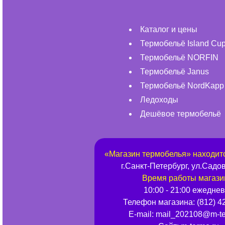
Каталог и цены
Термобельё Island Cu
Термобельё NORFIN
Термобельё Janus
Термобельё NordKapp
Ледоходы
Дешёвое термобельё
«
Магазин термобелья
» находит
г.
Санкт-Петербург
,
ул.Садов
Время работы магази
10:00 - 21:00 ежедне
Телефон магазина:
(812) 4
E-mail:
mail_202108@m-te