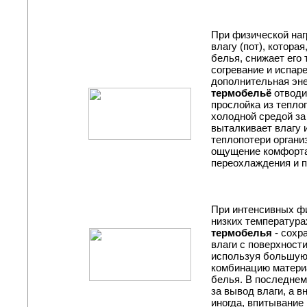
При физической наг
влагу (пот), котора
белья, снижает его
согревание и испар
дополнительная эне
термобельё
отводи
прослойка из тепло
холодной средой за
выталкивает влагу 
теплопотери органи
ощущение комфорта
переохлаждения и п
При интенсивных фи
низких температура
термобелья
- сохр
влаги с поверхности
используя большую
комбинацию матери
белья. В последнем
за вывод влаги, а в
иногда, впитывание