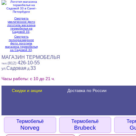
Смотреть
увеличенное фото
логотипа магазина
термобелья на
Садовой 33
.
Смотреть
полноразмерное
фото логотипа
магазина термобелья
на Садовой 33
.
МАГАЗИН ТЕРМОБЕЛЬЯ
426-10-55
(812)
тел.
Садовая
33
ул.
д.
Часы работы: с 10 до 21 ч.
Скидки и акции
Доставка по России
Термобельё
Термобельё
Тер
Norveg
Brubeck
G