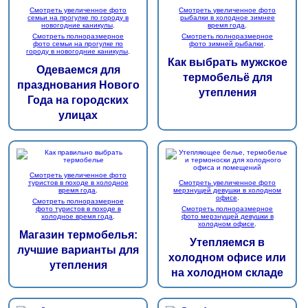
Смотреть увеличенное фото
Смотреть увеличенное фото
семьи на прогулке по городу в
рыбалки в холодное зимнее
новогодние каникулы
.
время года
.
Смотреть полноразмерное
Смотреть полноразмерное
фото семьи на прогулке по
фото зимней рыбалки
.
городу в новогодние каникулы
.
Как выбрать мужское
Одеваемся для
термобельё для
празднования Нового
утепления
Года на городских
улицах
Смотреть увеличенное фото
туристов в походе в холодное
Смотреть увеличенное фото
время года
.
мерзнущей девушки в холодном
офисе
.
Смотреть полноразмерное
фото туристов в походе в
Смотреть полноразмерное
холодное время года
.
фото мерзнущей девушки в
холодном офисе
.
Магазин термобелья:
Утепляемся в
лучшие варианты для
холодном офисе или
утепления
на холодном складе