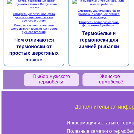
Смотреть увеличенное фото
Смотреть увеличенное фото
рыбалки в холодное зимнее
детских шерстяных носков
время года
.
ручного вязания
.
Смотреть полноразмерное
Смотреть полноразмерное
фото зимней рыбалки
.
фото детских шерстяных носков
ручного вязания
.
Термобелье и
Чем отличаются
термоноски для
термоноски от
зимней рыбалки
простых шерстяных
носков
Выбор мужского
Женское
термобелья
термобельё
Дополнительная инфо
Информация и статьи о терм
Полезные заметки о термобе