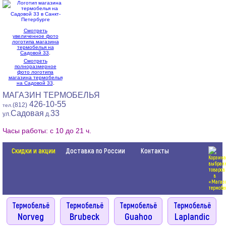
Смотреть
увеличенное фото
логотипа магазина
термобелья на
Садовой 33
.
Смотреть
полноразмерное
фото логотипа
магазина термобелья
на Садовой 33
.
МАГАЗИН ТЕРМОБЕЛЬЯ
426-10-55
(812)
тел.
Садовая
33
ул.
д.
Часы работы: с 10 до 21 ч.
Скидки и акции
Доставка по России
Контакты
Термобельё
Термобельё
Термобельё
Термобельё
Norveg
Brubeck
Guahoo
Laplandic