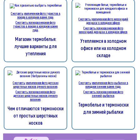
Смотреть увеличенное фото туристов в
походе в холодное время года
.
Смотреть увеличенное фото мерзнущей
Смотреть полноразмерное фото
девушки в холодном офисе
.
туристов в походе в холодное время
Смотреть полноразмерное фото
года
.
мерзнущей девушки в холодном офисе
.
Магазин термобелья:
Утепляемся в холодном
лучшие варианты для
офисе или на холодном
утепления
складе
Смотреть увеличенное фото детских
Смотреть увеличенное фото рыбалки в
шерстяных носков ручного вязания
.
холодное зимнее время года
.
Смотреть полноразмерное фото
Смотреть полноразмерное фото
детских шерстяных носков ручного
зимней рыбалки
.
вязания
.
Термобелье и термоноски
Чем отличаются термоноски
для зимней рыбалки
от простых шерстяных
носков