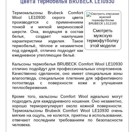
цвета термобелья BRUBECK LE10930
Термокальсоны Brubeck Comfort
Wool LE10930 серого цвета
производятся с применением
тонкой и мягкой мериносовой
Смотреть
шерсти. Она, входящяя в состав
мужскую
белья, создает наилучшие
термофутболку
характеристики изделия. Такое
этой модели
термобельё, тёплое и незаметное
под одеждой, отлично подходит как
ежедневное утепляющее бельё.
Кальсоны термобелья BRUBECK Comfort Wool LE10930
отлично подойдут для профессиональных спортсменов.
Качественно сделанное, оно имеет специальные зоны
влагоотвода, специальное плетение для эффективного
потоотвода с поверхности кожи и улучшения
теплосбережения.
Кроме того, кальсоны Comfort Wool идеально могут
подходить для каждодневного ношения. Оно незаметно,
хорошо терморегулирует около кожной поверхности.
Термокальсоны Brubeck Comfort Wool LE10930 очень
мягкие на ощупь, не колются, приятны в использовании,
отвечают последним требованиям по безопасности
человека.