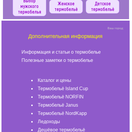
Выбор
Женское
Детское
мужского
термобельё
термобельё
термобелья
Ваш город:
Дополнительная информация
Информация и статьи о термобелье
Полезные заметки о термобелье
Каталог и цены
Термобельё Island Cup
Термобельё NORFIN
Термобельё Janus
Термобельё NordKapp
Ледоходы
Дешёвое термобельё