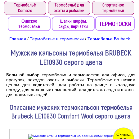
Термобельё
Термобельё для
Спортивное
Comazo
охоты и рыбалки
термобельё
Финское
Шапки, шарфы,
ТЕРМОНОСКИ
термобельё
снуды, перчатки
Главная
/
Термобелье и термоноски
/
Термобелье Brubeck
Мужские кальсоны термобелья BRUBECK
LE10930 серого цвета
Большой выбор термобелья и термоносков для офиса, для
прогулок, походов, охоты и рыбалки. Термобелье по низким
ценам для водителей, для работы на улице в холодную
погоду, для холодных помещений, для детского сада и школы,
для пожилых людей.
Описание мужских термокальсон термобелья
Brubeck LE10930 Comfort Wool серого цвета
Скидка