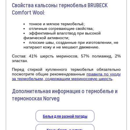
Свойства кальсоны термобелья BRUBECK
Comfort Wool:
тонкое и мягкое термобельё;
отличные согревающие свойства;
эффективный влаготвод при высокой
физической активности;
плоские швы, созданные при изготовлении, не
натирают кожу и не мешают движению.
Состав: 41% шерсть мериносов, 57% полиамид, 2%
эластан.
Перед стиркой купленного термобелья обязательно
посмотрите общие рекомендованные
правила по уходу
за термобельем, содержащим мериносовую шерсть
.
Дополнительная информация о термобелье и
термоносках Norveg
Белье для разной погоды
Как выбрать и купить