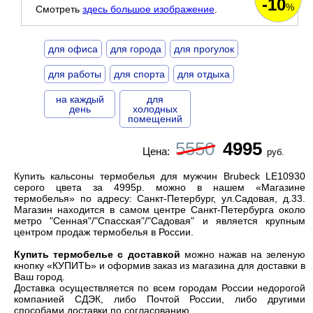
-10
%
Смотреть
здесь большое изображение
.
для офиса
для города
для прогулок
для работы
для спорта
для отдыха
на каждый
для
день
холодных
помещений
5550
4995
Цена:
руб.
Купить кальсоны термобелья для мужчин Brubeck LE10930
серого цвета за 4995р. можно в нашем «Магазине
термобелья» по адресу: Санкт-Петербург, ул.Садовая, д.33.
Магазин находится в самом центре Санкт-Петербурга около
метро "Сенная"/"Спасская"/"Садовая" и является
крупным
центром продаж термобелья
в России.
Купить термобелье с доставкой
можно нажав на зеленую
кнопку «КУПИТЬ» и оформив заказ из магазина для доставки в
Ваш город.
Доставка осуществляется по всем городам России недорогой
компанией СДЭК, либо Почтой России, либо другими
способами доставки по согласованию.