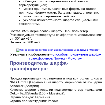
обладает гипоаллергенными свойтвами и
терморегуляцией;
может принимать различные формы на голове,
принимая форму маски, банданы, шарфа, повязки;
имеет гипоаллергенные свойства;
усилена износостойкость шарфа специальными
технологиями.
Состав: 85% мериносовой шерсти, 15% полиэстер .
Рекомендуемая температура комфортного использования:
от -30° до +5°.
Плотность: 260 г/м2.
Увеличить изображение -
способов применения шарфа-
трансформера Norveg «Монстр».
Производитель шарфа-
трансформера:
Продукт произведен по лицензии и под контролем фирмы
NRG GmbH (Германия) из шерсти мериносов от концерна
Schoeller (Австрия).
Качество шерсти в изделии подтверждено сертификатами
Oeko- Tex®Standart100 и bluesing®.
Страна бренда: Германия.
Страна происхождения: Россия.