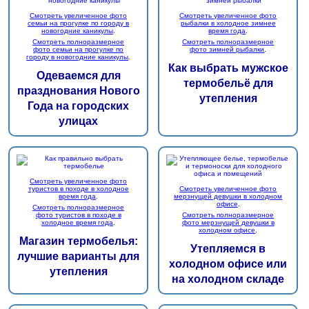
Смотреть увеличенное фото
Смотреть увеличенное фото
семьи на прогулке по городу в
рыбалки в холодное зимнее
новогодние каникулы
.
время года
.
Смотреть полноразмерное
Смотреть полноразмерное
фото семьи на прогулке по
фото зимней рыбалки
.
городу в новогодние каникулы
.
Как выбрать мужское
Одеваемся для
термобельё для
празднования Нового
утепления
Года на городских
улицах
Смотреть увеличенное фото
туристов в походе в холодное
Смотреть увеличенное фото
время года
.
мерзнущей девушки в холодном
офисе
.
Смотреть полноразмерное
фото туристов в походе в
Смотреть полноразмерное
холодное время года
.
фото мерзнущей девушки в
холодном офисе
.
Магазин термобелья:
Утепляемся в
лучшие варианты для
холодном офисе или
утепления
на холодном складе