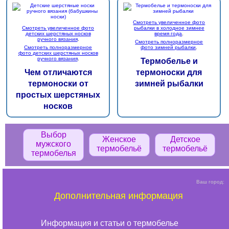
Смотреть увеличенное фото
Смотреть увеличенное фото
рыбалки в холодное зимнее
детских шерстяных носков
время года
.
ручного вязания
.
Смотреть полноразмерное
Смотреть полноразмерное
фото зимней рыбалки
.
фото детских шерстяных носков
ручного вязания
.
Термобелье и
Чем отличаются
термоноски для
термоноски от
зимней рыбалки
простых шерстяных
носков
Выбор
Женское
Детское
мужского
термобельё
термобельё
термобелья
Ваш город:
Дополнительная информация
Информация и статьи о термобелье