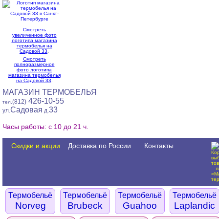
Смотреть
увеличенное фото
логотипа магазина
термобелья на
Садовой 33
.
Смотреть
полноразмерное
фото логотипа
магазина термобелья
на Садовой 33
.
МАГАЗИН ТЕРМОБЕЛЬЯ
426-10-55
(812)
тел.
Садовая
33
ул.
д.
Часы работы: с 10 до 21 ч.
Скидки и акции
Доставка по России
Контакты
Термобельё
Термобельё
Термобельё
Термобельё
Norveg
Brubeck
Guahoo
Laplandic