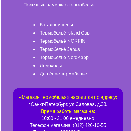
Полезные заметки о термобелье
Каталог и цены
Термобельё Island Cup
Термобельё NORFIN
Термобельё Janus
Термобельё NordKapp
Ледоходы
Дешёвое термобельё
«
Магазин термобелья
» находится по адресу:
г.
Санкт-Петербург
,
ул.Садовая, д.33
.
Время работы магазина:
10:00 - 21:00 ежедневно
Телефон магазина:
(812) 426-10-55