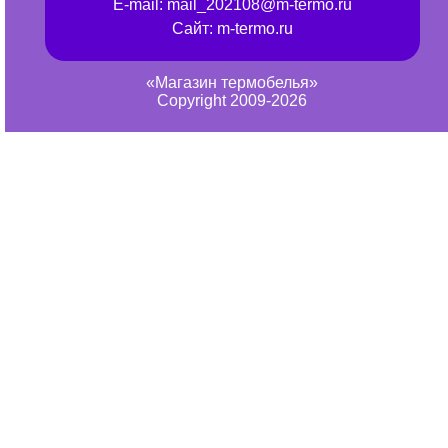
E-mail:
mail_202108@m-termo.ru
Сайт:
m-termo.ru
«Магазин термобелья»
Copyright 2009-2026