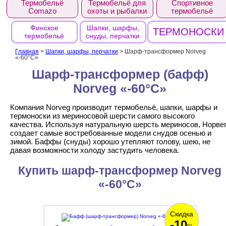
Термобельё
Термобельё для
Спортивное
Comazo
охоты и рыбалки
термобельё
Финское
Шапки, шарфы,
ТЕРМОНОСКИ
термобельё
снуды, перчатки
Главная
>
Шапки, шарфы, перчатки
>
Шарф-трансформер Norveg
«-60°С»
Шарф-трансформер (бафф)
Norveg «-60°С»
Компания Norveg производит термобельё, шапки, шарфы и
термоноски из мериносовой шерсти самого высокого
качества. Используя натуральную шерсть мериносов, Норве
создает самые востребованные модели снудов осенью и
зимой. Баффы (снуды) хорошо утепляют голову, шею, не
давая возможности холоду застудить человека.
Купить шарф-трансформер Norveg
«-60°С»
Скидка
-10