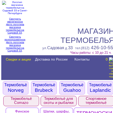
Смотреть
увеличенное
фото логотипа
магазина
МАГАЗИ
термобелья на
Садовой 33
.
Смотреть
ТЕРМОБЕЛЬ
полноразмерное
фото логотипа
магазина
426-10-5
Садовая
33
(812)
ул.
д.
термобелья на
тел.
Садовой 33
.
Часы работы: с 10 до 21 ч.
Скидки и акции
Доставка по России
Контакты
0
Термобельё
Термобельё
Термобельё
Термобельё
Norveg
Brubeck
Guahoo
Laplandic
Термобельё
Термобельё для
Спортивное
Comazo
охоты и рыбалки
термобельё
Финское
Шапки, шарфы,