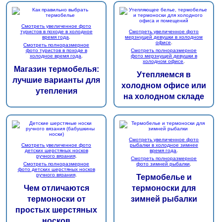
Смотреть увеличенное фото
туристов в походе в холодное
Смотреть увеличенное фото
время года
.
мерзнущей девушки в холодном
офисе
.
Смотреть полноразмерное
фото туристов в походе в
Смотреть полноразмерное
холодное время года
.
фото мерзнущей девушки в
холодном офисе
.
Магазин термобелья:
Утепляемся в
лучшие варианты для
холодном офисе или
утепления
на холодном складе
Смотреть увеличенное фото
Смотреть увеличенное фото
рыбалки в холодное зимнее
детских шерстяных носков
время года
.
ручного вязания
.
Смотреть полноразмерное
Смотреть полноразмерное
фото зимней рыбалки
.
фото детских шерстяных носков
ручного вязания
.
Термобелье и
Чем отличаются
термоноски для
термоноски от
зимней рыбалки
простых шерстяных
носков