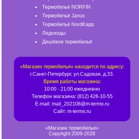
Термобельё NORFIN
Термобельё Janus
Термобельё NordKapp
Ледоходы
Дешёвое термобельё
«
Магазин термобелья
» находится по адресу:
г.
Санкт-Петербург
,
ул.Садовая, д.33
.
Время работы магазина:
10:00 - 21:00 ежедневно
Телефон магазина:
(812) 426-10-55
E-mail:
mail_202108@m-termo.ru
Сайт:
m-termo.ru
«Магазин термобелья»
Copyright 2009-2026