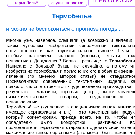
ТЕРМОНОСКИ
термобельё
снуды, перчатки
Термобельё
и можно не беспокоиться о прогнозе погоды…
Многие уже, наверное, слышали (а возможно и видели) 
таком чудесном изобретении современной текстильно
промышленности как функциональное нижнее бельё 
особым плетением волокон (волокна, кстати, тож
непростые!). Догадались? Верно – речь идет о
Термобель
Написано с большой буквы не случайно, а потому чт
изобретение термобелья и применение его в обычной жизни
явление (по мнению авторов статьи) не стандартное
Производители современных текстильных изделий, ка
правило, сплошь стремятся к удешевлению производства. 
результате - магазины, торговые центры, рынки завален
низкокачественным товаром, недолговечным 
использовании.
Термобельё же (купленное в специализированном магазине
имеющее сертификаты и т.п.) – это качественный продукт
который ориентирован, прежде всего, на то, чтобы ег
обладателю было комфортно! Практически вс
производители термобелья стараются сделать свои издели
максимально гипоаллергенными (это может быть важно дл