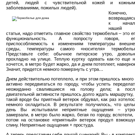
детей, людей с чувствительной кожей и кожным
заболеваниями, пожилых людей).
Конечно,
возвращаяс
к начал
нашей
статьи, надо отметить главное свойство термобелья – это е
функциональность. А попросту говоря, ег
приспособляемость к изменениям температуры внешне
среды, температуры самого «носителя» термобелья
Представьте себе: обычное питерское утро, довольн
прохладно на улице. Теплую куртку одевать как-то еще н
хочется, в метро будет жарко, да и днем потеплеет, наверно
Значит, придется немного померзнуть с утра…
Днем действительно потеплело, и при этом пришлось много
активно передвигаться по городу, чтобы успеть передела
неожиданно свалившиеся на голову дела; а посл
двигательной активности пришлось долго ждать маршрутку,
такой вроде бы приятный ветерок обдувал, как раз хотело
немного охладиться. В результате получилось, что целы
день Вы испытывали неприятные ощущения – утро
замерзали, в метро было жарко, бегая по городу, вспотели,
потом на остановке «приятный» ветерок продул взмокшу
спину. Неприятные ощущения + простуда.
А теперь представим себе другой сценарий: Вы - в комплек