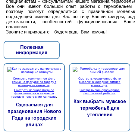
специалистам – консультантам нашего магазина термобель
Все они имеют большой опыт работы с термобельем 
поэтому помогут определиться с правильной моделью
подходящей именно для Вас по типу Вашей фигуры, род
деятельности, особенностей функционирования Ваше
организма.
Звоните и приходите – будем рады Вам помочь!
Полезная
информация
Смотреть увеличенное фото
Смотреть увеличенное фото
семьи на прогулке по городу в
рыбалки в холодное зимнее
новогодние каникулы
.
время года
.
Смотреть полноразмерное
Смотреть полноразмерное
фото семьи на прогулке по
фото зимней рыбалки
.
городу в новогодние каникулы
.
Как выбрать мужское
Одеваемся для
термобельё для
празднования Нового
утепления
Года на городских
улицах