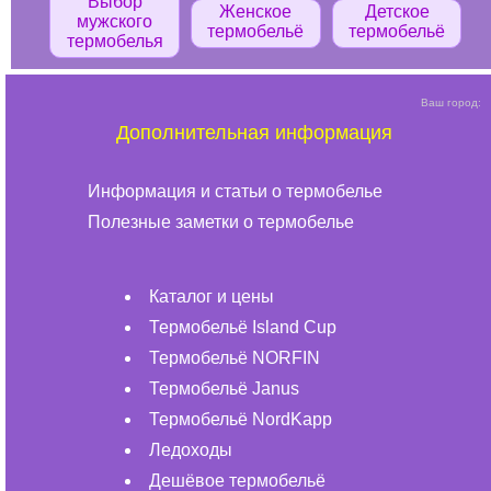
Выбор
Женское
Детское
мужского
термобельё
термобельё
термобелья
Ваш город:
Дополнительная информация
Информация и статьи о термобелье
Полезные заметки о термобелье
Каталог и цены
Термобельё Island Cup
Термобельё NORFIN
Термобельё Janus
Термобельё NordKapp
Ледоходы
Дешёвое термобельё