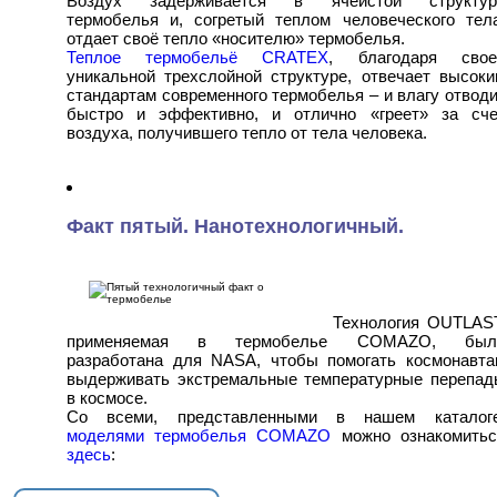
Воздух задерживается в ячеистой структур
термобелья и, согретый теплом человеческого тела
отдает своё тепло «носителю» термобелья.
Теплое термобельё CRATEX
, благодаря свое
уникальной трехслойной структуре, отвечает высоки
стандартам современного термобелья – и влагу отвод
быстро и эффективно, и отлично «греет» за сче
воздуха, получившего тепло от тела человека.
Факт пятый. Нанотехнологичный.
Технология OUTLAST
применяемая в термобелье COMAZO, был
разработана для NASA, чтобы помогать космонавта
выдерживать экстремальные температурные перепад
в космосе.
Со всеми, представленными в нашем каталоге
моделями термобелья COMAZO
можно ознакомитьс
здесь
: