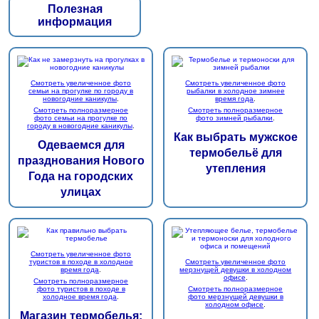
Полезная
информация
Смотреть увеличенное фото
Смотреть увеличенное фото
семьи на прогулке по городу в
рыбалки в холодное зимнее
новогодние каникулы
.
время года
.
Смотреть полноразмерное
Смотреть полноразмерное
фото семьи на прогулке по
фото зимней рыбалки
.
городу в новогодние каникулы
.
Как выбрать мужское
Одеваемся для
термобельё для
празднования Нового
утепления
Года на городских
улицах
Смотреть увеличенное фото
туристов в походе в холодное
Смотреть увеличенное фото
время года
.
мерзнущей девушки в холодном
офисе
.
Смотреть полноразмерное
фото туристов в походе в
Смотреть полноразмерное
холодное время года
.
фото мерзнущей девушки в
холодном офисе
.
Магазин термобелья: