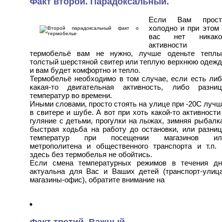
Факт второй. Парадоксальный.
Если Вам прост
холодно и при этом
вас нет никако
активности 
термобельё вам не нужно, лучше оденьте теплы
толстый шерстяной свитер или теплую верхнюю одежд
и вам будет комфортно и тепло.
Термобельё необходимо в том случае, если есть либ
какая-то двигательная активность, либо разниц
температур во времени.
Иными словами, просто стоять на улице при -20С луч
в свитере и шубе. А вот при хоть какой-то активности
гуляние с детьми, прогулки на лыжах, зимняя рыбалк
быстрая ходьба на работу до остановки, или разниц
температур при посещении магазинов ил
метрополитена и общественного транспорта и т.п. 
здесь без термобелья не обойтись.
Если смена температурных режимов в течения дн
актуальна для Вас и Ваших детей (транспорт-улица
магазины-офис), обратите внимание на
Факт третий. Важный.