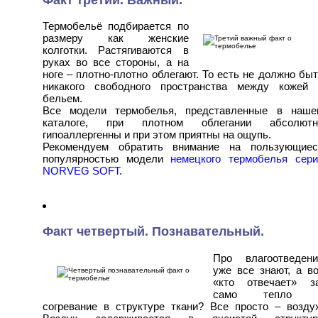
Термобельё подбирается по
размеру как женские
колготки. Растягиваются в
руках во все стороны, а на
ноге – плотно-плотно облегают. То есть не должно бы
никакого свободного пространства между кожей 
бельем.
Все модели термобелья, представленные в наше
каталоге, при плотном облегании абсолютн
гипоаллергенны и при этом приятны на ощупь.
Рекомендуем обратить внимание на пользующиес
популярностью модели
немецкого термобелья сери
NORVEG SOFT
.
Факт четвертый. Познавательный.
Про влагоотведени
уже все знают, а в
«кто отвечает» з
само тепло 
согревание в структуре ткани? Все просто – воздух