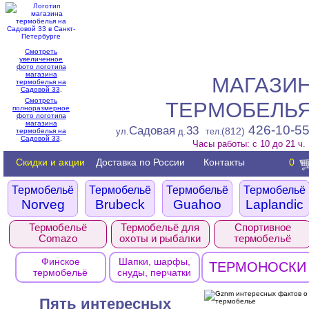
Смотреть
увеличенное
фото логотипа
магазина
МАГАЗИ
термобелья на
Садовой 33
.
Смотреть
ТЕРМОБЕЛЬ
полноразмерное
фото логотипа
магазина
426-10-5
Садовая
33
(812)
ул.
д.
термобелья на
тел.
Садовой 33
.
Часы работы: с 10 до 21 ч.
Скидки и акции
Доставка по России
Контакты
0
Термобельё
Термобельё
Термобельё
Термобельё
Norveg
Brubeck
Guahoo
Laplandic
Термобельё
Термобельё для
Спортивное
Comazo
охоты и рыбалки
термобельё
Финское
Шапки, шарфы,
ТЕРМОНОСКИ
термобельё
снуды, перчатки
Пять интересных