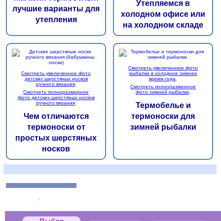
Утепляемся в
лучшие варианты для
холодном офисе или
утепления
на холодном складе
Смотреть увеличенное фото
Смотреть увеличенное фото
рыбалки в холодное зимнее
детских шерстяных носков
время года
.
ручного вязания
.
Смотреть полноразмерное
Смотреть полноразмерное
фото зимней рыбалки
.
фото детских шерстяных носков
ручного вязания
.
Термобелье и
Чем отличаются
термоноски для
термоноски от
зимней рыбалки
простых шерстяных
носков