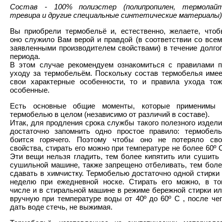
Состав - 100% полиэстер (полипропилен, термолайт
тревира и другие специальные синтетические материалы)
Вы приобрели термобельё и, естественно, желаете, чтоб
оно служило Вам верой и правдой (в соответствии со все
заявленными производителем свойствами) в течение долго
периода.
В этом случае рекомендуем ознакомиться с правилами п
уходу за термобельём. Поскольку состав термобелья имее
свои характерные особенности, то и правила ухода тож
особенные.
Есть основные общие моменты, которые применимы 
термобелью в целом (независимо от различий в составе).
Итак, для продления срока службы такого полезного издел
достаточно запомнить одно простое правило: термобель
боится горячего. Поэтому чтобы оно не потеряло сво
свойства, стирать его можно при температуре не более 60º 
Эти вещи нельзя гладить, тем более кипятить или сушить
сушильной машине, также запрещено отбеливать, тем боле
сдавать в химчистку. Термобелью достаточно одной стирки
неделю при ежедневной носке. Стирать его можно, в то
числе и в стиральной машине в режиме бережной стирки и
вручную при температуре воды от 40º до 60º C , после че
дать воде стечь, не выжимая.