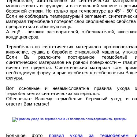
Термобельё, изготовленное из синтетических материалов
можно стирать и вручную, и в стиральной машине в режим
бережной стирки. Но только при температуре до 45º - 50º 
Если не соблюдать температурный регламент, синтетическ
материал термобелья потеряет свои «волшебные» свойства
превратиться в обычную вещь.
А ещё – никаких растворителей, отбеливателей, «жестких
кондиционеров.
Термобелью из синтетических материалов противопоказан
кипячение, сушка в барабане стиральной машины, утюжка
Если Вы разложите постиранное термобельё и
синтетических материалов на ровной поверхности – глади
ничего не придется. Синтетический материал сам приме
необходимую форму и приспособится к особенностям Ваше
фигуры.
Вот основные и незамысловатые правила ухода з
термобельём из синтетических материалов.
Обеспечьте Вашему термобелью бережный уход, и он
ответит Вам тем же!
Большое фото
правил ухода за термобельем и