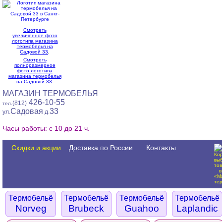
Смотреть
увеличенное фото
логотипа магазина
термобелья на
Садовой 33
.
Смотреть
полноразмерное
фото логотипа
магазина термобелья
на Садовой 33
.
МАГАЗИН ТЕРМОБЕЛЬЯ
426-10-55
(812)
тел.
Садовая
33
ул.
д.
Часы работы: с 10 до 21 ч.
Скидки и акции
Доставка по России
Контакты
Термобельё
Термобельё
Термобельё
Термобельё
Norveg
Brubeck
Guahoo
Laplandic