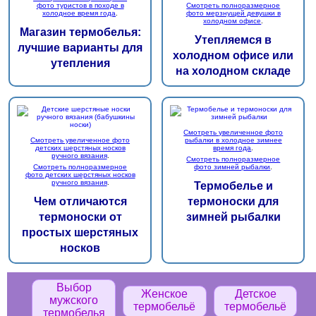
фото туристов в походе в
Смотреть полноразмерное
холодное время года
.
фото мерзнущей девушки в
холодном офисе
.
Магазин термобелья:
Утепляемся в
лучшие варианты для
холодном офисе или
утепления
на холодном складе
Смотреть увеличенное фото
Смотреть увеличенное фото
рыбалки в холодное зимнее
детских шерстяных носков
время года
.
ручного вязания
.
Смотреть полноразмерное
Смотреть полноразмерное
фото зимней рыбалки
.
фото детских шерстяных носков
ручного вязания
.
Термобелье и
Чем отличаются
термоноски для
термоноски от
зимней рыбалки
простых шерстяных
носков
Выбор
Женское
Детское
мужского
термобельё
термобельё
термобелья