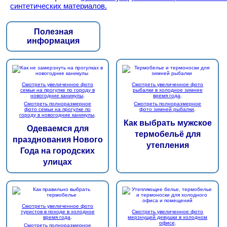
синтетических материалов.
Полезная
информация
Смотреть увеличенное фото
Смотреть увеличенное фото
семьи на прогулке по городу в
рыбалки в холодное зимнее
новогодние каникулы
.
время года
.
Смотреть полноразмерное
Смотреть полноразмерное
фото семьи на прогулке по
фото зимней рыбалки
.
городу в новогодние каникулы
.
Как выбрать мужское
Одеваемся для
термобельё для
празднования Нового
утепления
Года на городских
улицах
Смотреть увеличенное фото
туристов в походе в холодное
Смотреть увеличенное фото
время года
.
мерзнущей девушки в холодном
офисе
.
Смотреть полноразмерное