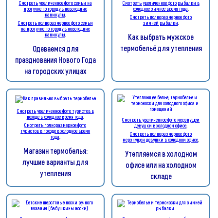
Смотреть увеличенное фото семьи на
Смотреть увеличенное фото рыбалки в
прогулке по городу в новогодние
холодное зимнее время года
.
каникулы
.
Смотреть полноразмерное фото
Смотреть полноразмерное фото семьи
зимней рыбалки
.
на прогулке по городу в новогодние
каникулы
.
Как выбрать мужское
термобельё для утепления
Одеваемся для
празднования Нового Года
на городских улицах
Смотреть увеличенное фото туристов в
походе в холодное время года
.
Смотреть увеличенное фото мерзнущей
Смотреть полноразмерное фото
девушки в холодном офисе
.
туристов в походе в холодное время
Смотреть полноразмерное фото
года
.
мерзнущей девушки в холодном офисе
.
Магазин термобелья:
Утепляемся в холодном
лучшие варианты для
офисе или на холодном
утепления
складе