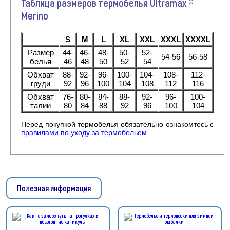
Таблица размеров термобелья Ultramax ®
Merino
S
M
L
XL
XXL
XXXL
XXXXL
Размер
44-
46-
48-
50-
52-
54-56
56-58
белья
46
48
50
52
54
Обхват
88-
92-
96-
100-
104-
108-
112-
груди
92
96
100
104
108
112
116
Обхват
76-
80-
84-
88-
92-
96-
100-
талии
80
84
88
92
96
100
104
Перед покупкой термобелья обязательно ознакомтесь с
правилами по уходу за термобельем
.
Полезная информация