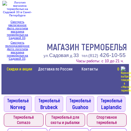
Смотреть
увеличенное
фото логотипа
магазина
термобелья на
Садовой 33
.
Смотреть
МАГАЗИН ТЕРМОБЕЛЬЯ
полноразмерное
фото логотипа
магазина
426-10-55
Садовая
33
(812)
ул.
д.
термобелья на
тел.
Садовой 33
.
Часы работы: с 10 до 21 ч.
Скидки и акции
Доставка по России
Контакты
0
Термобельё
Термобельё
Термобельё
Термобельё
Norveg
Brubeck
Guahoo
Laplandic
Термобельё
Термобельё для
Спортивное
Comazo
охоты и рыбалки
термобельё