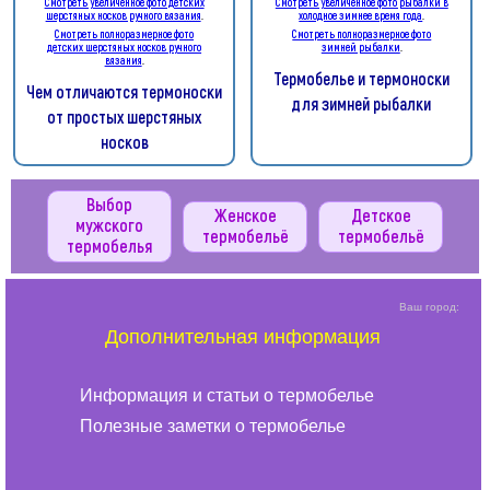
Смотреть увеличенное фото детских
Смотреть увеличенное фото рыбалки в
шерстяных носков ручного вязания
.
холодное зимнее время года
.
Смотреть полноразмерное фото
Смотреть полноразмерное фото
детских шерстяных носков ручного
зимней рыбалки
.
вязания
.
Термобелье и термоноски
Чем отличаются термоноски
для зимней рыбалки
от простых шерстяных
носков
Выбор
Женское
Детское
мужского
термобельё
термобельё
термобелья
Ваш город:
Дополнительная информация
Информация и статьи о термобелье
Полезные заметки о термобелье