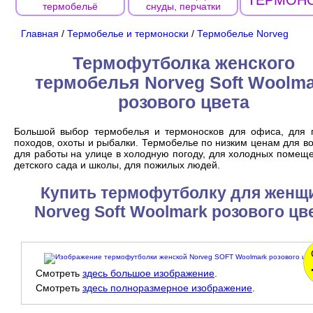
ТЕРМОН
термобельё
снуды, перчатки
Главная
/
Термобелье и термоноски
/
Термобелье Norveg
Термофутболка женского
термобелья Norveg Soft Woolm
розового цвета
Большой выбор термобелья и термоносков для офиса, для п
походов, охоты и рыбалки. Термобелье по низким ценам для в
для работы на улице в холодную погоду, для холодных помеще
детского сада и школы, для пожилых людей.
Купить термофутболку для женщ
Norveg Soft Woolmark розового цв
Смотреть
здесь большое изображение
.
Смотреть
здесь полноразмерное изображение
.