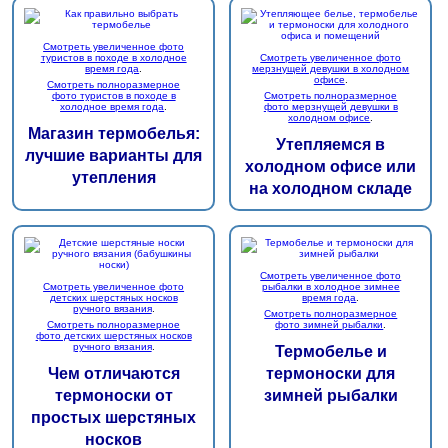
Смотреть увеличенное фото
туристов в походе в холодное
Смотреть увеличенное фото
время года
.
мерзнущей девушки в холодном
офисе
.
Смотреть полноразмерное
фото туристов в походе в
Смотреть полноразмерное
холодное время года
.
фото мерзнущей девушки в
холодном офисе
.
Магазин термобелья:
Утепляемся в
лучшие варианты для
холодном офисе или
утепления
на холодном складе
Смотреть увеличенное фото
Смотреть увеличенное фото
рыбалки в холодное зимнее
детских шерстяных носков
время года
.
ручного вязания
.
Смотреть полноразмерное
Смотреть полноразмерное
фото зимней рыбалки
.
фото детских шерстяных носков
ручного вязания
.
Термобелье и
Чем отличаются
термоноски для
термоноски от
зимней рыбалки
простых шерстяных
носков