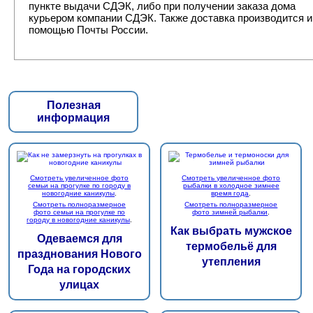
пункте выдачи СДЭК, либо при получении заказа дома
курьером компании СДЭК. Также доставка производится и
помощью Почты России.
Полезная
информация
Смотреть увеличенное фото
Смотреть увеличенное фото
семьи на прогулке по городу в
рыбалки в холодное зимнее
новогодние каникулы
.
время года
.
Смотреть полноразмерное
Смотреть полноразмерное
фото семьи на прогулке по
фото зимней рыбалки
.
городу в новогодние каникулы
.
Как выбрать мужское
Одеваемся для
термобельё для
празднования Нового
утепления
Года на городских
улицах