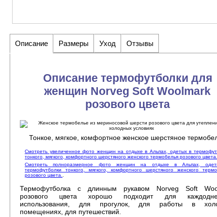
Описание
Размеры
Уход
Отзывы
Описание термофутболки для
женщин Norveg Soft Woolmark
розового цвета
Тонкое, мягкое, комфортное женское шерстяное термобе
Смотреть увеличенное фото женщин на отдыхе в Альпах, одетых в термофут
тонкого, мягкого, комфортного шерстяного женского термобелья розового цвета
Смотреть полноразмерное фото женщин на отдыхе в Альпах, оде
термофутболки тонкого, мягкого, комфортного шерстяного женского термо
розового цвета.
.
Термофутболка с длинным рукавом Norveg Soft Woo
розового цвета хорошо подходит для каждодне
использования, для прогулок, для работы в хол
помещениях, для путешествий.