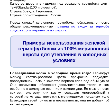
Качество шерсти в изделии подтверждено сертификатами 
Tex®Standart100 и bluesing®.
Страна бренда: Германия.
Страна происхождения: Россия.
Перед стиркой купленного термобелья обязательно посмо
общие рекомендованные
правила по уходу за термобе
содержащим мериносовую шерсть
.
Примеры использования женской
термофутболки из 100% мериносово
шерсти для утепления в холодных
условиях
Повседневная носка в холодное время года:
Термофут
Norveg светло-розового цвета прекрасно подходи
повседневной носки в качестве первого слоя под обычную о
Она незаметна, обеспечит дополнительное тепло и ком
особенно в холодные осенние и зимние дни. Ее можно носи
свитер, толстовку или куртку, создавая многослойный о
который легко адаптируется к меняющимся погодным усло
Благодаря своей тонкости и незаметности, она не добавит 
вашей одежде.