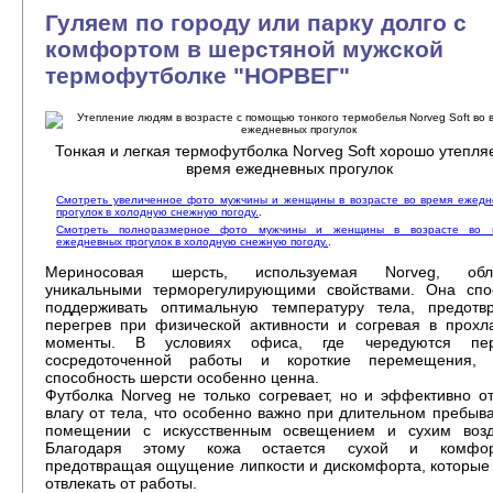
Гуляем по городу или парку долго с
комфортом в шерстяной мужской
термофутболке "НОРВЕГ"
Тонкая и легкая термофутболка Norveg Soft хорошо утепля
время ежедневных прогулок
Смотреть увеличенное фото мужчины и женщины в возрасте во время ежедн
прогулок в холодную снежную погоду.
.
Смотреть полноразмерное фото мужчины и женщины в возрасте во 
ежедневных прогулок в холодную снежную погоду.
.
Мериносовая шерсть, используемая Norveg, обл
уникальными терморегулирующими свойствами. Она спо
поддерживать оптимальную температуру тела, предотв
перегрев при физической активности и согревая в прохл
моменты. В условиях офиса, где чередуются пе
сосредоточенной работы и короткие перемещения, 
способность шерсти особенно ценна.
Футболка Norveg не только согревает, но и эффективно о
влагу от тела, что особенно важно при длительном пребыв
помещении с искусственным освещением и сухим возд
Благодаря этому кожа остается сухой и комфор
предотвращая ощущение липкости и дискомфорта, которые
отвлекать от работы.