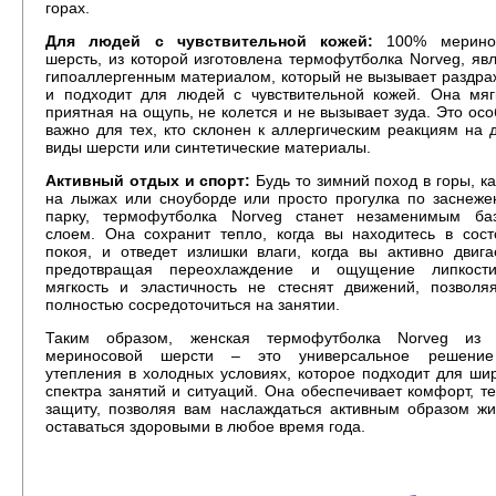
горах.
Для людей с чувствительной кожей:
100% мерино
шерсть, из которой изготовлена термофутболка Norveg, яв
гипоаллергенным материалом, который не вызывает раздр
и подходит для людей с чувствительной кожей. Она мяг
приятная на ощупь, не колется и не вызывает зуда. Это ос
важно для тех, кто склонен к аллергическим реакциям на 
виды шерсти или синтетические материалы.
Активный отдых и спорт:
Будь то зимний поход в горы, к
на лыжах или сноуборде или просто прогулка по заснеже
парку, термофутболка Norveg станет незаменимым ба
слоем. Она сохранит тепло, когда вы находитесь в сост
покоя, и отведет излишки влаги, когда вы активно двига
предотвращая переохлаждение и ощущение липкост
мягкость и эластичность не стеснят движений, позволя
полностью сосредоточиться на занятии.
Таким образом, женская термофутболка Norveg из
мериносовой шерсти – это универсальное решени
утепления в холодных условиях, которое подходит для ши
спектра занятий и ситуаций. Она обеспечивает комфорт, т
защиту, позволяя вам наслаждаться активным образом жи
оставаться здоровыми в любое время года.