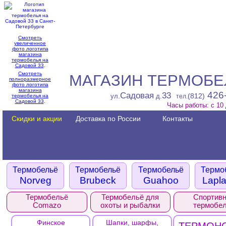
Смотреть
увеличенное
фото логотипа
магазина
термобелья на
Садовой 33
.
Смотреть
МАГАЗИН ТЕРМОБЕ
полноразмерное
фото логотипа
магазина
426-
Садовая
33
(812)
ул.
д.
термобелья на
тел.
Садовой 33
.
Часы работы: с 10 
Скидки и акции
Доставка по России
Контакты
Термобельё
Термобельё
Термобельё
Термо
Norveg
Brubeck
Guahoo
Lapla
Термобельё
Термобельё для
Спортив
Comazo
охоты и рыбалки
термобе
Финское
Шапки, шарфы,