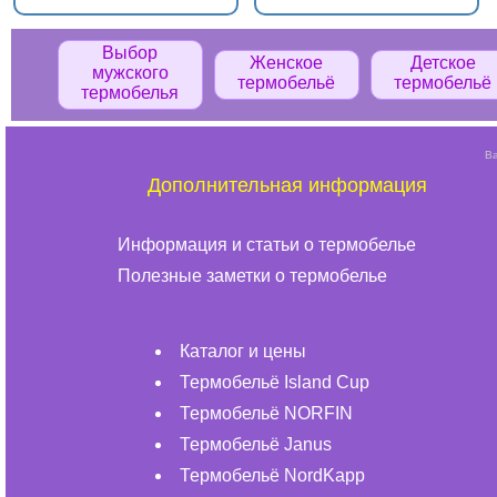
Выбор
Женское
Детское
мужского
термобельё
термобельё
термобелья
Ва
Дополнительная информация
Информация и статьи о термобелье
Полезные заметки о термобелье
Каталог и цены
Термобельё Island Cup
Термобельё NORFIN
Термобельё Janus
Термобельё NordKapp