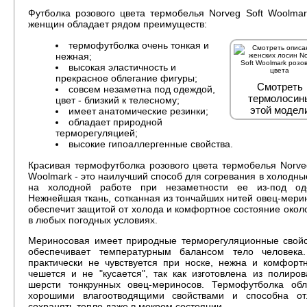
Футболка розового цвета термобелья Norveg Soft Woolma
женщин обладает рядом преимуществ:
термофутболка очень тонкая и
нежная;
высокая эластичность и
прекрасное облегание фигуры;
Смотреть
совсем незаметна под одеждой,
термолосин
цвет - близкий к телесному;
этой модел
имеет анатомические резинки;
обладает природной
терморегуляцией;
высокие гипоаллергенные свойства.
Красивая термофутболка розового цвета термобелья Norve
Woolmark - это наилучший способ для согревания в холодны
на холодной работе при незаметности ее из-под од
Нежнейшая ткань, сотканная из тончайших нитей овец-мери
обеспечит защитой от холода и комфортное состояние окол
в любых погодных условиях.
Мериносовая имеет природные терморегуляционные свойс
обеспечивает температурным балансом тело человека
практически не чувствуется при носке, нежна и комфорт
чешется и не "кусается", так как изготовлена из полиро
шерсти тонкрунных овец-мериносов. Термофутболка обл
хорошими влагоотводящими свойствами и способна от
сохранять тепло даже в мокром состоянии.