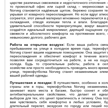
царстве различных сквозняков и недостаточного отопления 
то промозглый офис или сырой склад – мериносовая ш
Norveg становится надёжным щитом, бережно сохраняя те
укрывая от коварного переохлаждения. Но если вдруг атм
согреется, этот умный материал мгновенно переключится в
охлаждения, отводя излишки тепла и влаги. Благодаря
удивительной способности терморегуляции, вокруг вашег
создаётся идеальный микроклимат, дарящий ощущение сух
свежести и абсолютного комфорта на протяжении всего, 
невыносимо долгого, рабочего дня.
Работа на открытом воздухе:
Если ваша работа связ
пребыванием на улице в холодное время года, термофут
Norveg станет вашим надежным помощником. Она защитит 
переохлаждения и обеспечит комфорт в течение всего
позволяя вам сосредоточиться на работе, а не на ощу
холода. Будь то строительные работы, работа в сел
хозяйстве или просто необходимость проводить много врем
улице, термофутболка Norveg станет незаменимым элем
вашей рабочей одежды.
Путешествия и поездки:
В путешествиях, особенно в хол
страны или в горы, термофутболка Norveg незаменима
занимает мало места в багаже, быстро сохнет и обл
антибактериальными свойствами, что делает её идеа
выбором для тех, кто ценит практичность и гигиену. Она по
вам чувствовать себя комфортно в любых условиях, бу
длительный перелет, экскурсия по городу или пеший по