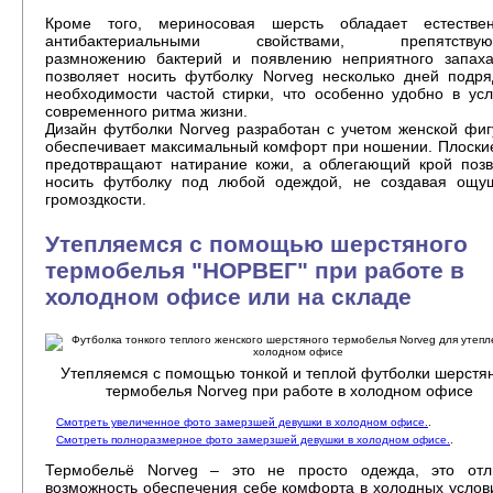
Кроме того, мериносовая шерсть обладает естестве
антибактериальными свойствами, препятствую
размножению бактерий и появлению неприятного запаха
позволяет носить футболку Norveg несколько дней подря
необходимости частой стирки, что особенно удобно в ус
современного ритма жизни.
Дизайн футболки Norveg разработан с учетом женской фи
обеспечивает максимальный комфорт при ношении. Плоски
предотвращают натирание кожи, а облегающий крой позв
носить футболку под любой одеждой, не создавая ощу
громоздкости.
Утепляемся с помощью шерстяного
термобелья "НОРВЕГ" при работе в
холодном офисе или на складе
Утепляемся с помощью тонкой и теплой футболки шерстя
термобелья Norveg при работе в холодном офисе
Смотреть увеличенное фото замерзшей девушки в холодном офисе.
.
Смотреть полноразмерное фото замерзшей девушки в холодном офисе.
.
Термобельё Norveg – это не просто одежда, это отл
возможность обеспечения себе комфорта в холодных услов