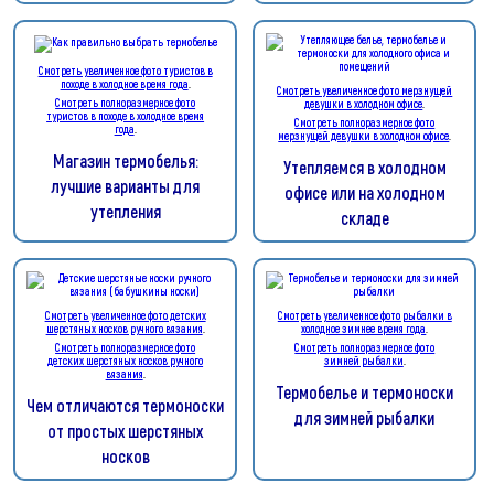
Смотреть увеличенное фото туристов в
походе в холодное время года
.
Смотреть увеличенное фото мерзнущей
Смотреть полноразмерное фото
девушки в холодном офисе
.
туристов в походе в холодное время
Смотреть полноразмерное фото
года
.
мерзнущей девушки в холодном офисе
.
Магазин термобелья:
Утепляемся в холодном
лучшие варианты для
офисе или на холодном
утепления
складе
Смотреть увеличенное фото детских
Смотреть увеличенное фото рыбалки в
шерстяных носков ручного вязания
.
холодное зимнее время года
.
Смотреть полноразмерное фото
Смотреть полноразмерное фото
детских шерстяных носков ручного
зимней рыбалки
.
вязания
.
Термобелье и термоноски
Чем отличаются термоноски
для зимней рыбалки
от простых шерстяных
носков