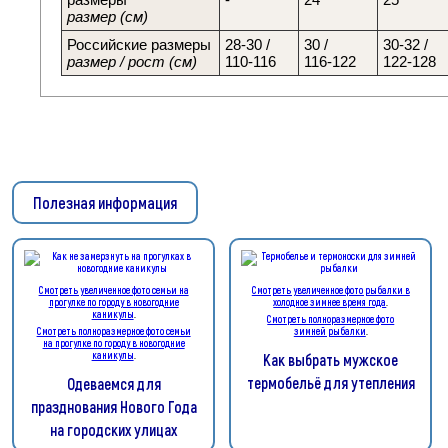
размер (см)
Российские размеры
28-30 /
30 /
30-32 /
размер / рост (см)
110-116
116-122
122-128
Полезная информация
Смотреть увеличенное фото семьи на
Смотреть увеличенное фото рыбалки в
прогулке по городу в новогодние
холодное зимнее время года
.
каникулы
.
Смотреть полноразмерное фото
Смотреть полноразмерное фото семьи
зимней рыбалки
.
на прогулке по городу в новогодние
каникулы
.
Как выбрать мужское
термобельё для утепления
Одеваемся для
празднования Нового Года
на городских улицах