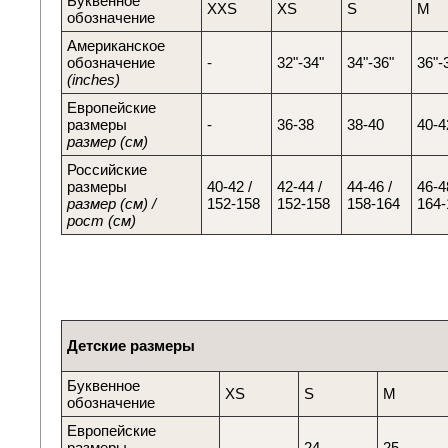
Буквенное
XXS
XS
S
M
обозначение
Американское
обозначение
-
32"-34"
34"-36"
36"-
(inches)
Европейские
размеры
-
36-38
38-40
40-4
размер (см)
Российские
размеры
40-42 /
42-44 /
44-46 /
46-4
размер (см) /
152-158
152-158
158-164
164-
рост (см)
Детские размеры
Буквенное
XS
S
M
обозначение
Европейские
размеры
-
24
25