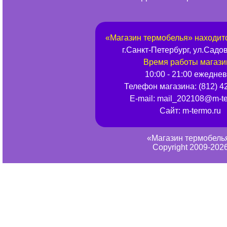
«
Магазин термобелья
» находит
г.
Санкт-Петербург
,
ул.Садов
Время работы магази
10:00 - 21:00 ежедне
Телефон магазина:
(812) 4
E-mail:
mail_202108@m-te
Сайт:
m-termo.ru
«Магазин термобель
Copyright 2009-202