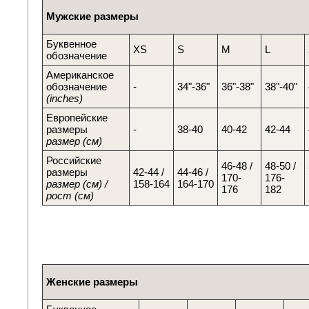
Мужские размеры
Буквенное
XS
S
M
L
обозначение
Американское
обозначение
-
34"-36"
36"-38"
38"-40"
(inches)
Европейские
размеры
-
38-40
40-42
42-44
размер (см)
Российские
46-48 /
48-50 /
размеры
42-44 /
44-46 /
170-
176-
размер (см) /
158-164
164-170
176
182
рост (см)
Женские размеры