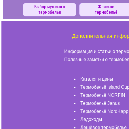
Выбор мужского
Женское
термобелья
термобельё
Дополнительная инфо
Информация и статьи о терм
Полезные заметки о термобе
Каталог и цены
Термобельё Island Cu
Термобельё NORFIN
Термобельё Janus
Термобельё NordKapp
Ледоходы
Дешёвое термобельё