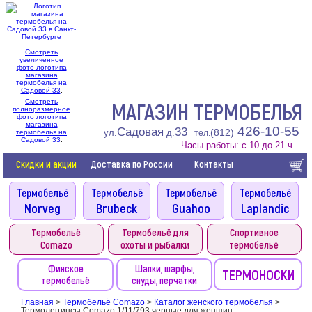
Смотреть
увеличенное
фото логотипа
магазина
термобелья на
Садовой 33
.
Смотреть
МАГАЗИН ТЕРМОБЕЛЬЯ
полноразмерное
фото логотипа
магазина
426-10-55
Садовая
33
(812)
ул.
д.
термобелья на
тел.
Садовой 33
.
Часы работы: с 10 до 21 ч.
Скидки и акции
Доставка по России
Контакты
Термобельё
Термобельё
Термобельё
Термобельё
Norveg
Brubeck
Guahoo
Laplandic
Термобельё
Термобельё для
Спортивное
Comazo
охоты и рыбалки
термобельё
Финское
Шапки, шарфы,
ТЕРМОНОСКИ
термобельё
снуды, перчатки
Главная
>
Термобельё Comazo
>
Каталог женского термобелья
>
Термолеггинсы Comazo 1/11/793 черные для женщин