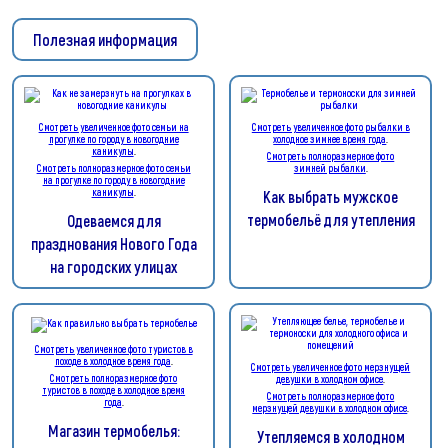
Полезная информация
Смотреть увеличенное фото семьи на
Смотреть увеличенное фото рыбалки в
прогулке по городу в новогодние
холодное зимнее время года
.
каникулы
.
Смотреть полноразмерное фото
Смотреть полноразмерное фото семьи
зимней рыбалки
.
на прогулке по городу в новогодние
каникулы
.
Как выбрать мужское
термобельё для утепления
Одеваемся для
празднования Нового Года
на городских улицах
Смотреть увеличенное фото туристов в
походе в холодное время года
.
Смотреть увеличенное фото мерзнущей
Смотреть полноразмерное фото
девушки в холодном офисе
.
туристов в походе в холодное время
Смотреть полноразмерное фото
года
.
мерзнущей девушки в холодном офисе
.
Магазин термобелья:
Утепляемся в холодном