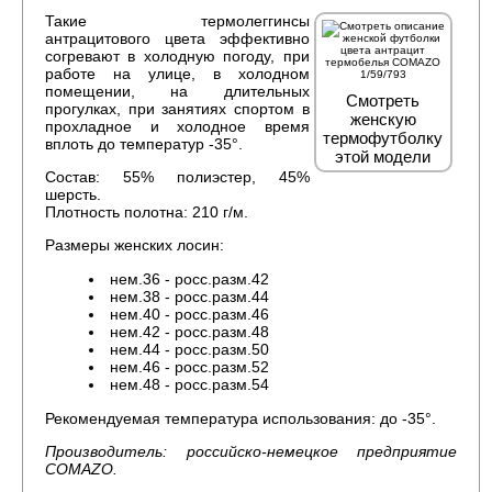
Такие термолеггинсы
антрацитового цвета эффективно
согревают в холодную погоду, при
работе на улице, в холодном
помещении, на длительных
Смотреть
прогулках, при занятиях спортом в
женскую
прохладное и холодное время
термофутболку
вплоть до температур -35°.
этой модели
Состав: 55% полиэстер, 45%
шерсть.
Плотность полотна: 210 г/м.
Размеры женских лосин:
нем.36 - росс.разм.42
нем.38 - росс.разм.44
нем.40 - росс.разм.46
нем.42 - росс.разм.48
нем.44 - росс.разм.50
нем.46 - росс.разм.52
нем.48 - росс.разм.54
Рекомендуемая температура использования: до -35°.
Производитель: российско-немецкое предприятие
COMAZO.