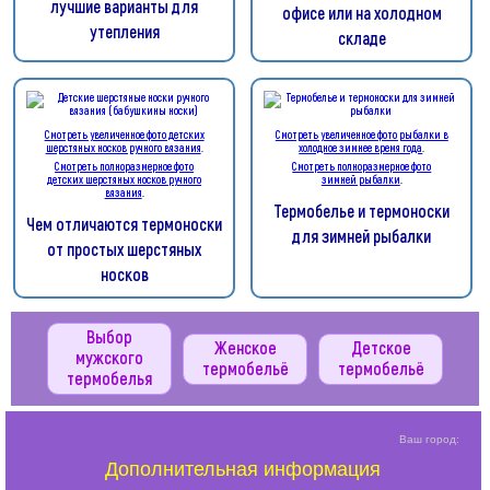
лучшие варианты для
офисе или на холодном
утепления
складе
Смотреть увеличенное фото детских
Смотреть увеличенное фото рыбалки в
шерстяных носков ручного вязания
.
холодное зимнее время года
.
Смотреть полноразмерное фото
Смотреть полноразмерное фото
детских шерстяных носков ручного
зимней рыбалки
.
вязания
.
Термобелье и термоноски
Чем отличаются термоноски
для зимней рыбалки
от простых шерстяных
носков
Выбор
Женское
Детское
мужского
термобельё
термобельё
термобелья
Ваш город:
Дополнительная информация