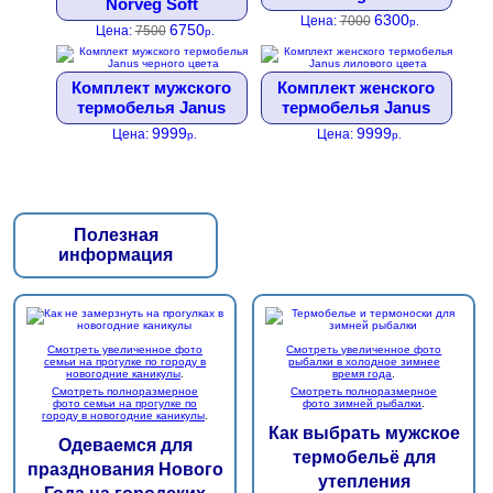
Norveg Soft
6300
Цена:
7000
р.
6750
Цена:
7500
р.
Комплект мужского
Комплект женского
термобелья Janus
термобелья Janus
9999
9999
Цена:
Цена:
р.
р.
Полезная
информация
Смотреть увеличенное фото
Смотреть увеличенное фото
семьи на прогулке по городу в
рыбалки в холодное зимнее
новогодние каникулы
.
время года
.
Смотреть полноразмерное
Смотреть полноразмерное
фото семьи на прогулке по
фото зимней рыбалки
.
городу в новогодние каникулы
.
Как выбрать мужское
Одеваемся для
термобельё для
празднования Нового
утепления