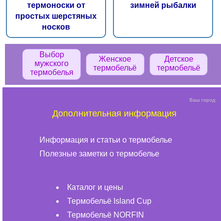
термоноски от
зимней рыбалки
простых шерстяных
носков
Выбор
Женское
Детское
мужского
термобельё
термобельё
термобелья
Ваш город:
Дополнительная информация
Информация и статьи о термобелье
Полезные заметки о термобелье
Каталог и цены
Термобельё Island Cup
Термобельё NORFIN