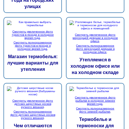
Года на городских
улицах
Смотреть увеличенное фото
туристов в походе в холодное
Смотреть увеличенное фото
время года
.
мерзнущей девушки в холодном
офисе
.
Смотреть полноразмерное
фото туристов в походе в
Смотреть полноразмерное
холодное время года
.
фото мерзнущей девушки в
холодном офисе
.
Магазин термобелья:
Утепляемся в
лучшие варианты для
холодном офисе или
утепления
на холодном складе
Смотреть увеличенное фото
Смотреть увеличенное фото
рыбалки в холодное зимнее
детских шерстяных носков
время года
.
ручного вязания
.
Смотреть полноразмерное
Смотреть полноразмерное
фото зимней рыбалки
.
фото детских шерстяных носков
ручного вязания
.
Термобелье и
Чем отличаются
термоноски для