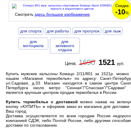
Скидка
-10
%
Смотреть
здесь большое изображение
.
для спорта
для работы
для прогулок
для лыж
для
для
мотоцикла
активного
отдыха
1690
1521
Цена:
руб.
Купить мужские кальсоны Комацо 2/11/801 за 1521р. можно 
нашем «Магазине термобелья» по адресу: Санкт-Петербург
ул.Садовая, д.33. Магазин находится в самом центре Санкт
Петербурга около метро "Сенная"/"Спасская"/"Садовая" 
является
крупным центром продаж термобелья
в России.
Купить термобелье с доставкой
можно нажав на зелену
кнопку «КУПИТЬ» и оформив заказ из магазина для доставки 
Ваш город.
Доставка осуществляется по всем городам России недорого
компанией СДЭК, либо Почтой России, либо другими способам
доставки по согласованию.