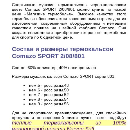
Спортивные мужские термокальсоны черно-коралловом
цвете Comazo SPORT 2/08/801 можно купить по низкой
цене «Магазине термобелья». Высокое качество этого
термобелья обеспечивается качественным сырьем для их
изготовления, современным оборудованием и немецким
качеством пошива на швейной фабрике Comazo. Она
создает возможности приобретения хорошего термобелья
для спорта по бюджетной цене.
Состав и размеры термокальсон
Comazo SPORT 2/08/801
Состав: 60% полиэстер, 40% полипропилен.
Размеры мужских кальсон Comazo SPORT серии 801:
нем.5 - росс.разм.48
нем.6 - росс.разм.50
нем.7 - росс.разм.52
нем.8 - росс.разм.54
нем.9 - росс.разм.56
Для не спортивного времяпровождения, для спокойных
прогулок и повседневной жизни лучше всего подойдут
теплые термокальсоны из 100%
мериносовой шерсти Norveg Soft
.