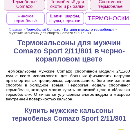
Термобельё
Термобельё для
Спортивное
Comazo
охоты и рыбалки
термобельё
Финское
Шапки, шарфы,
ТЕРМОНОСКИ
термобельё
снуды, перчатки
Главная
>
Термобельё Comazo
>
Каталог мужского термобелья
>
Мужские кальсоны для спорта Comazo SPORT 801
Термокальсоны для мужчин
Comazo Sport 2/11/801 в черно-
коралловом цвете
Термокальсоны мужские Comazo спортивной модели 2/11/80
лучше всего использовать для больших физических нагрузк
при спортивных тренировках, соревнованиях, беге или заняти
спортом в холодное время. Недорогая модель спортивног
термобелья, которую можно купить по низкой цене в «Магази
термобелья». Отличается улучшеным влагоотводом и махров
внутренней поверхностью кальсон.
Купить мужские кальсоны
термобелья Comazo Sport 2/11/801