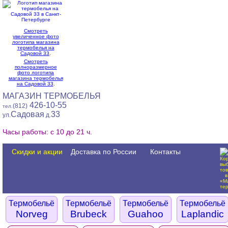
Смотреть
увеличенное фото
логотипа магазина
термобелья на
Садовой 33
.
Смотреть
полноразмерное
фото логотипа
магазина термобелья
на Садовой 33
.
МАГАЗИН ТЕРМОБЕЛЬЯ
426-10-55
(812)
тел.
Садовая
33
ул.
д.
Часы работы: с 10 до 21 ч.
Скидки и акции
Доставка по России
Контакты
Термобельё
Термобельё
Термобельё
Термобельё
Norveg
Brubeck
Guahoo
Laplandic