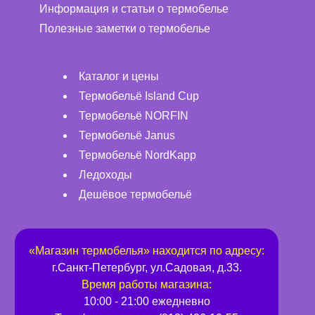
Информация и статьи о термобелье
Полезные заметки о термобелье
Каталог и цены
Термобельё Island Cup
Термобельё NORFIN
Термобельё Janus
Термобельё NordKapp
Ледоходы
Дешёвое термобельё
«
Магазин термобелья
» находится по адресу:
г.
Санкт-Петербург
,
ул.Садовая, д.33
.
Время работы магазина:
10:00 - 21:00 ежедневно