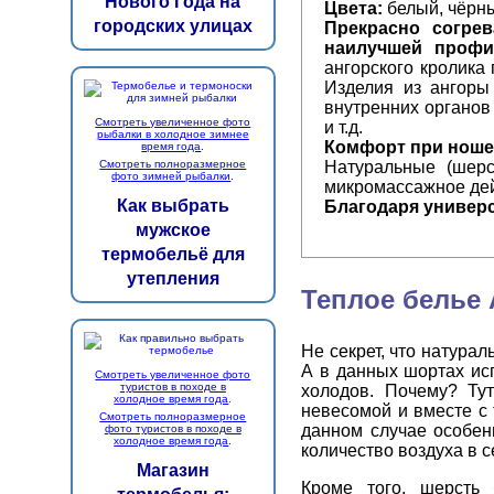
Нового Года на
Цвета:
белый, чёрн
городских улицах
Прекрасно согре
наилучшей профи
ангорского кролика
Изделия из ангоры
внутренних органов 
Смотреть увеличенное фото
и т.д.
рыбалки в холодное зимнее
Комфорт при ноше
время года
.
Натуральные (шерс
Смотреть полноразмерное
фото зимней рыбалки
.
микромассажное де
Как выбрать
Благодаря универс
мужское
термобельё для
утепления
Теплое белье 
Не секрет, что натура
А в данных шортах исп
Смотреть увеличенное фото
туристов в походе в
холодов. Почему? Тут
холодное время года
.
невесомой и вместе с 
Смотреть полноразмерное
данном случае особен
фото туристов в походе в
холодное время года
.
количество воздуха в с
Магазин
Кроме того, шерсть 