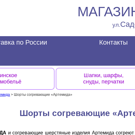
МАГАЗИ
Сад
ул.
авка по России
Контакты
инское
Шапки, шарфы,
рмобельё
снуды, перчатки
темида
>
Шорты согревающие «Артемида»
Шорты согревающие «Арт
ИДА
и согревающие шерстяные изделия Артемида согреют 