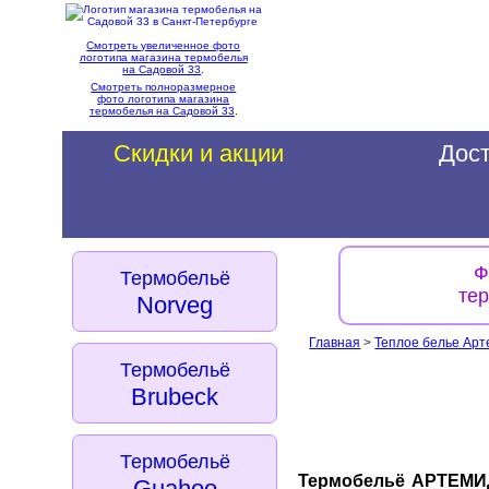
Смотреть увеличенное фото
логотипа магазина термобелья
на Садовой 33
.
Смотреть полноразмерное
фото логотипа магазина
термобелья на Садовой 33
.
Скидки и акции
Дост
Ф
Термобельё
те
Norveg
Главная
>
Теплое белье Ар
Термобельё
Brubeck
Термобельё
Термобельё АРТЕМ
Guahoo