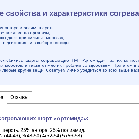
 свойства и характеристики согрев
я ангора и овечья шерсть;
ое влияние на организм;
еют даже при сильных морозах;
т в движениях и в выборе одежды.
полюбились шорты согревающие ТМ «Артемида» за их мягкост
х морозов, а также от многих проблем со здоровьем. При этом в
 любые другие вещи. Советуем лично убедиться во всех выше на
ра
Отзывы
согревающих шорт «Артемида»:
 шерсть, 25% ангора, 25% полиамид.
 2 (44-46), 3(48-50),4(52-54) 5 (56-58),