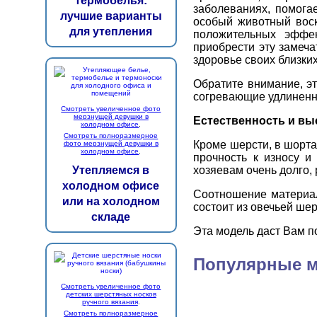
термобелья:
заболеваниях, помога
лучшие варианты
особый животный вос
для утепления
положительных эффе
приобрести эту замеча
здоровье своих близких
Обратите внимание, эт
согревающие удлиненны
Смотреть увеличенное фото
мерзнущей девушки в
Естественность и вы
холодном офисе
.
Смотреть полноразмерное
Кроме шерсти, в шорта
фото мерзнущей девушки в
холодном офисе
.
прочность к износу и
хозяевам очень долго, 
Утепляемся в
холодном офисе
Соотношение материал
или на холодном
состоит из овечьей ше
складе
Эта модель даст Вам п
Популярные м
Смотреть увеличенное фото
детских шерстяных носков
ручного вязания
.
Смотреть полноразмерное