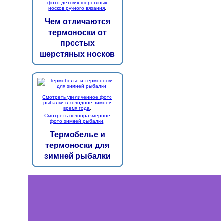
фото детских шерстяных
носков ручного вязания
.
Чем отличаются
термоноски от
простых
шерстяных носков
Смотреть увеличенное фото
рыбалки в холодное зимнее
время года
.
Смотреть полноразмерное
фото зимней рыбалки
.
Термобелье и
термоноски для
зимней рыбалки