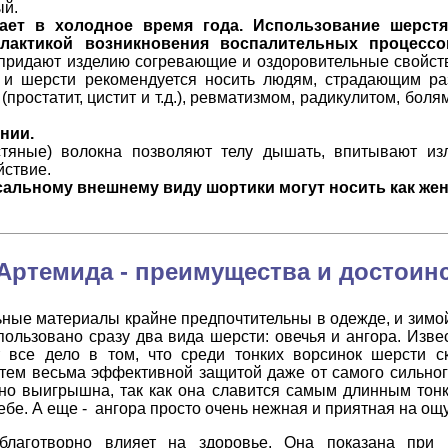
ый.
вает в холодное время года. Использование шерст
лактикой возникновения воспалительных процессо
 придают изделию согревающие и оздоровительные свойст
 и шерсти рекомендуется носить людям, страдающим р
(простатит, цистит и т.д.), ревматизмом, радикулитом, бол
нии.
тяные) волокна позволяют телу дышать, впитывают и
йствие.
альному внешнему виду шортики могут носить как жен
Артемида - преимущества и достоинс
льные материалы крайне предпочтительны в одежде, и зимо
ользовано сразу два вида шерсти: овечья и ангора. Извес
 все дело в том, что среди тонких ворсинок шерсти ск
тем весьма эффективной защитой даже от самого сильног
но выигрышна, так как она славится самым длинным тон
ебе. А еще - ангора просто очень нежная и приятная на ощ
благотворно влияет на здоровье. Она показана при 