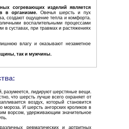
яных согревающих изделий является
в в организме.
Овечья шерсть и пух
ва, создают ощущение тепла и комфорта.
азличными воспалительными процессами
ями в суставах, при травмах и растяжениях
злишнюю влагу и оказывают незаметное
щины, так и мужчины.
тва:
й, разумеется, лидируют шерстяные вещи.
тно, что шерсть лучше всего охраняет от
апливается воздух, который становится
о мороза. И шерсть ангорских кроликов в
ким ворсом, удерживающим значительное
упь.
различных ревматических и артритных