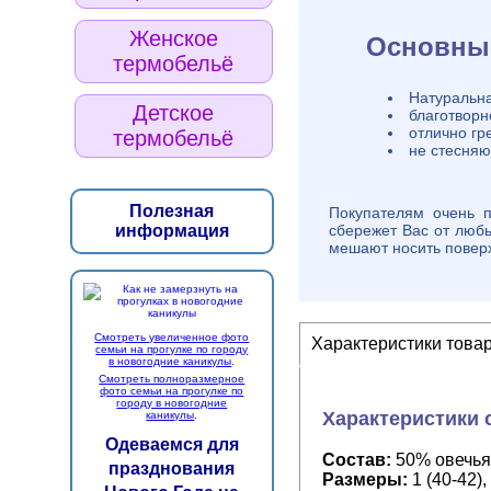
Женское
Основные
термобельё
Натуральна
Детское
благотворн
отлично гр
термобельё
не стесняю
Полезная
Покупателям очень 
сбережет Вас от любы
информация
мешают носить поверх
Смотреть увеличенное фото
Характеристики това
семьи на прогулке по городу
в новогодние каникулы
.
Смотреть полноразмерное
фото семьи на прогулке по
городу в новогодние
Характеристики 
каникулы
.
Одеваемся для
Состав:
50% овечья
празднования
Размеры:
1 (40-42),