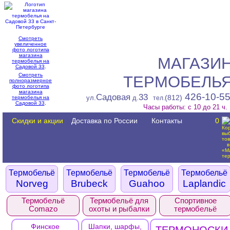
Смотреть
увеличенное
фото логотипа
магазина
МАГАЗИ
термобелья на
Садовой 33
.
Смотреть
ТЕРМОБЕЛЬ
полноразмерное
фото логотипа
магазина
426-10-5
Садовая
33
(812)
ул.
д.
термобелья на
тел.
Садовой 33
.
Часы работы: с 10 до 21 ч.
Скидки и акции
Доставка по России
Контакты
0
Термобельё
Термобельё
Термобельё
Термобельё
Norveg
Brubeck
Guahoo
Laplandic
Термобельё
Термобельё для
Спортивное
Comazo
охоты и рыбалки
термобельё
Финское
Шапки, шарфы,