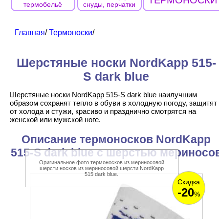
ТЕРМОНОСКИ
термобельё
снуды, перчатки
Главная
/
Термоноски
/
Шерстяные носки NordKapp 515-
S dark blue
Шерстяные носки NordKapp 515-S dark blue наилучшим
образом сохранят тепло в обуви в холодную погоду, защитят
от холода и стужи, красиво и празднично смотрятся на
женской или мужской ноге.
Описание термоносков NordKapp
515-S dark blue с шерстью мериносо
Оригинальное фото термоносков из мериносовой
шерсти носков из мериносовой шерсти NordKapp
515 dark blue.
Скидка
-20
%