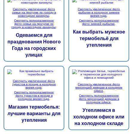
Смотреть увеличенное фото
Смотреть увеличенное фото
семьи на прогулке по городу в
рыбалки в холодное зимнее
новогодние каникулы
.
время года
.
Смотреть полноразмерное
Смотреть полноразмерное
фото семьи на прогулке по
фото зимней рыбалки
.
городу в новогодние каникулы
.
Как выбрать мужское
Одеваемся для
термобельё для
празднования Нового
утепления
Года на городских
улицах
Смотреть увеличенное фото
туристов в походе в холодное
Смотреть увеличенное фото
время года
.
мерзнущей девушки в холодном
офисе
.
Смотреть полноразмерное
фото туристов в походе в
Смотреть полноразмерное
холодное время года
.
фото мерзнущей девушки в
холодном офисе
.
Магазин термобелья:
Утепляемся в
лучшие варианты для
холодном офисе или
утепления
на холодном складе