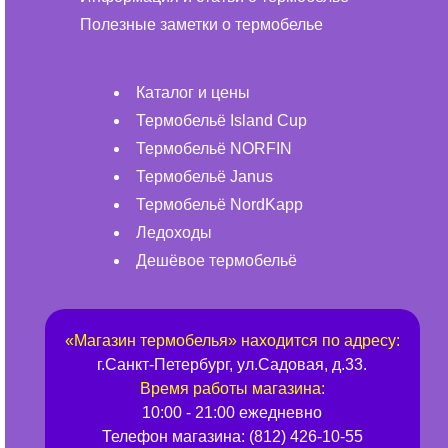
Полезные заметки о термобелье
Каталог и цены
Термобельё Island Cup
Термобельё NORFIN
Термобельё Janus
Термобельё NordKapp
Ледоходы
Дешёвое термобельё
«
Магазин термобелья
» находится по адресу:
г.
Санкт-Петербург
,
ул.Садовая, д.33
.
Время работы магазина:
10:00 - 21:00 ежедневно
Телефон магазина:
(812) 426-10-55