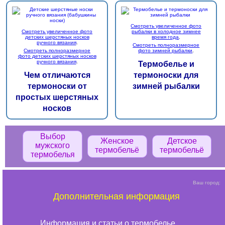
Смотреть увеличенное фото
Смотреть увеличенное фото
рыбалки в холодное зимнее
детских шерстяных носков
время года
.
ручного вязания
.
Смотреть полноразмерное
Смотреть полноразмерное
фото зимней рыбалки
.
фото детских шерстяных носков
ручного вязания
.
Термобелье и
Чем отличаются
термоноски для
термоноски от
зимней рыбалки
простых шерстяных
носков
Выбор
Женское
Детское
мужского
термобельё
термобельё
термобелья
Ваш город:
Дополнительная информация
Информация и статьи о термобелье